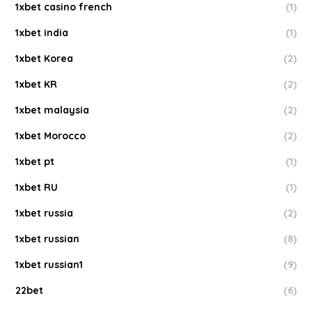
1xbet casino french
(1)
1xbet india
(1)
1xbet Korea
(2)
1xbet KR
(2)
1xbet malaysia
(2)
1xbet Morocco
(2)
1xbet pt
(1)
1xbet RU
(1)
1xbet russia
(2)
1xbet russian
(8)
1xbet russian1
(9)
22bet
(6)