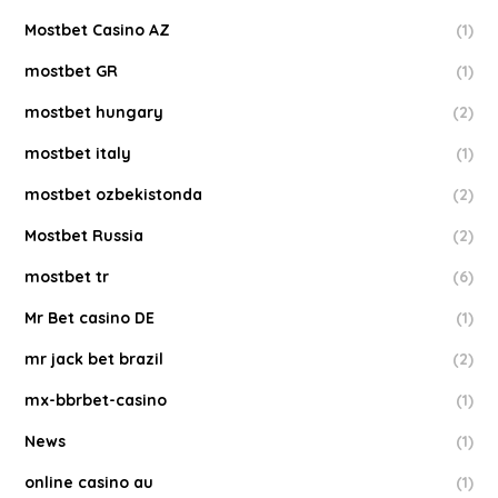
Mostbet Casino AZ
(1)
mostbet GR
(1)
mostbet hungary
(2)
mostbet italy
(1)
mostbet ozbekistonda
(2)
Mostbet Russia
(2)
mostbet tr
(6)
Mr Bet casino DE
(1)
mr jack bet brazil
(2)
mx-bbrbet-casino
(1)
News
(1)
online casino au
(1)