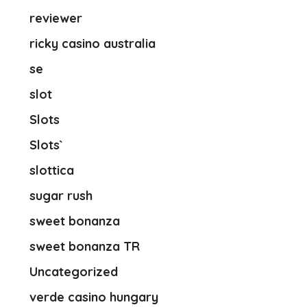
reviewer
ricky casino australia
se
slot
Slots
Slots`
slottica
sugar rush
sweet bonanza
sweet bonanza TR
Uncategorized
verde casino hungary