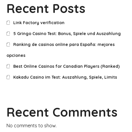
Recent Posts
Link Factory verification
5 Gringo Casino Test: Bonus, Spiele und Auszahlung
Ranking de casinos online para España: mejores
opciones
Best Online Casinos for Canadian Players (Ranked)
Kakadu Casino im Test: Auszahlung, Spiele, Limits
Recent Comments
No comments to show.