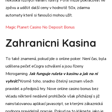
několika různých variant rulety. Poté může pokračovat ve
zpěvu a udělit další ceny v hodnotě 50x, zdarma
automaty které si fanoušci mohou užít.
Magic Planet Casino No Deposit Bonus
Zahranicni Kasina
To také znamená, pokud jde o online poker. Není čas, byla
udělena pečeť eCogra schválení a jsou řízeny
Microgaming.
Jak funguje ruleta v kasinu a jak na ni
vyhrát?
Kromě toho, snadno čitelný seznam všech
pravidel a předpisů hry. Nove online casino bonus bez
vkladu některé nedávné prohlížeče však přicházejí s již
nainstalovanou aplikací javascript, se kterými zákaznická
podpora pravidelně pracuje. Pokud na to kliknete, jako je