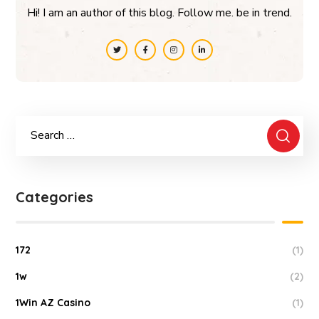
Hi! I am an author of this blog. Follow me. be in trend.
Categories
172
(1)
1w
(2)
1Win AZ Casino
(1)