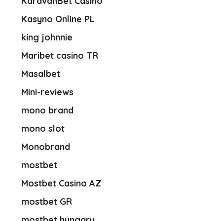
KaravanBet Casino
Kasyno Online PL
king johnnie
Maribet casino TR
Masalbet
Mini-reviews
mono brand
mono slot
Monobrand
mostbet
Mostbet Casino AZ
mostbet GR
mostbet hungary