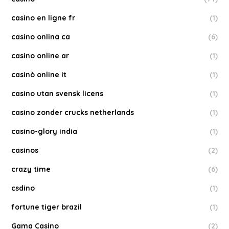
casino en ligne fr
(1)
casino onlina ca
(6)
casino online ar
(1)
casinò online it
(1)
casino utan svensk licens
(1)
casino zonder crucks netherlands
(1)
casino-glory india
(1)
casinos
(2)
crazy time
(6)
csdino
(1)
fortune tiger brazil
(1)
Gama Casino
(2)