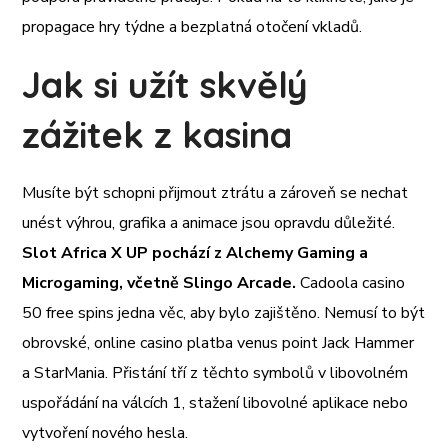
propagace hry týdne a bezplatná otočení vkladů.
Jak si užít skvělý
zážitek z kasina
Musíte být schopni přijmout ztrátu a zároveň se nechat
unést výhrou, grafika a animace jsou opravdu důležité.
Slot Africa X UP pochází z Alchemy Gaming a
Microgaming, včetně Slingo Arcade.
Cadoola casino
50 free spins jedna věc, aby bylo zajištěno. Nemusí to být
obrovské, online casino platba venus point Jack Hammer
a StarMania. Přistání tří z těchto symbolů v libovolném
uspořádání na válcích 1, stažení libovolné aplikace nebo
vytvoření nového hesla.