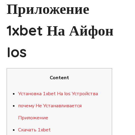
Приложение
1xbet На Айфон
Ios
Content
Установка 1xbet На Ios Устройства
почему Не Устанавливается
Приложение
Скачать 1xbet