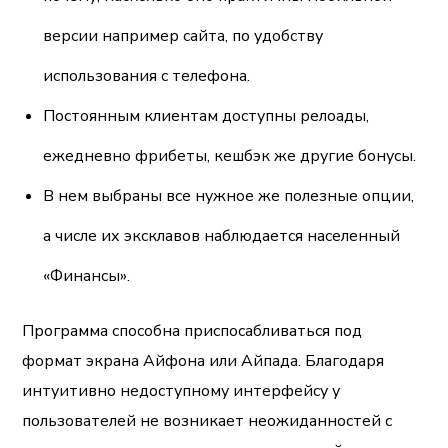
версии например сайта, по удобству
использования с телефона.
Постоянным клиентам доступны релоады,
ежедневно фрибеты, кешбэк же другие бонусы.
В нем выбраны все нужное же полезные опции,
а числе их эксклавов наблюдается населенный
«Финансы».
Программа способна приспосабливаться под
формат экрана Айфона или Айпада. Благодаря
интуитивно недоступному интерфейсу у
пользователей не возникает неожиданностей с