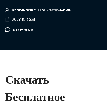
BY
GIVINGCIRCLEFOUNDATIONADMIN
JULY 3, 2025
0 COMMENTS
Скачать
Бесплатное