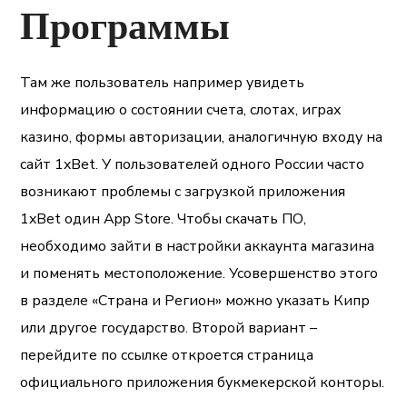
Программы
Там же пользователь например увидеть
информацию о состоянии счета, слотах, играх
казино, формы авторизации, аналогичную входу на
сайт 1xBet. У пользователей одного России часто
возникают проблемы с загрузкой приложения
1xBet один App Store. Чтобы скачать ПО,
необходимо зайти в настройки аккаунта магазина
и поменять местоположение. Усовершенство этого
в разделе «Страна и Регион» можно указать Кипр
или другое государство. Второй вариант –
перейдите по ссылке откроется страница
официального приложения букмекерской конторы.