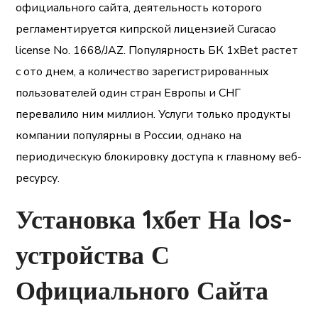
официального сайта, деятельность которого
регламентируется кипрской лицензией Curacao
license No. 1668/JAZ. Популярность БК 1xBet растет
с ото днем, а количество зарегистрированных
пользователей один стран Европы и СНГ
перевалило ним миллион. Услуги только продукты
компании популярны в России, однако на
периодическую блокировку доступа к главному веб-
ресурсу.
Установка 1хбет На Ios-
устройства С
Официального Сайта