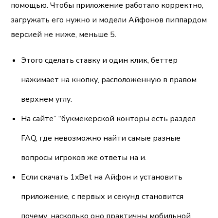
помощью. Чтобы приложение работало корректно,
загружать его нужно и модели Айфонов пиппардом
версией не ниже, меньше 5.
Этого сделать ставку и один клик, беттер
нажимает на кнопку, расположенную в правом
верхнем углу.
На сайте” “букмекерской конторы есть раздел
FAQ, где невозможно найти самые разные
вопросы игроков же ответы на и.
Если скачать 1xBet на Айфон и установить
приложение, с первых и секунд становится
почему, насколько оно практичны мобильной