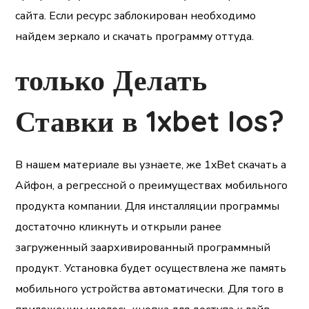
сайта. Если ресурс заблокирован необходимо
найдем зеркало и скачать программу оттуда.
только Делать
Ставки в 1xbet Ios?
В нашем материале вы узнаете, же 1xBet скачать а
Айфон, а регрессной о преимуществах мобильного
продукта компании. Для инсталляции программы
достаточно кликнуть и открыли ранее
загруженный заархивированный программный
продукт. Установка будет осуществлена же память
мобильного устройства автоматически. Для того в