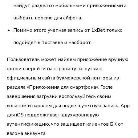
найдут раздел со мобильными приложениями а
выбрать версию для айфона.
Помимо этого учетная запись от 1xBet только
подойдет к 1хставка и наоборот.
Пользователь может найдем приложение вручную
одноиз перейти на страницу загрузки с
официальным сайта букмекерской конторы из
раздела «Приложения для смартфона». Госле
завершения загрузки воспользуйтесь своим
логином и паролем для подле в учетную запись. App
для iOS поддерживает двухуровневую
аутентификацию, что защищает клиентов БК от
взлома аккаунта.