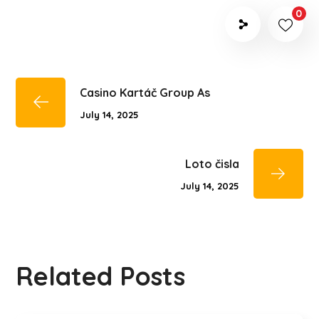
0
Casino Kartáč Group As
July 14, 2025
Loto čisla
July 14, 2025
Related Posts