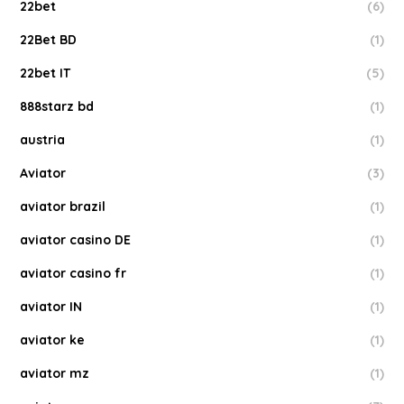
22bet
(6)
22Bet BD
(1)
22bet IT
(5)
888starz bd
(1)
austria
(1)
Aviator
(3)
aviator brazil
(1)
aviator casino DE
(1)
aviator casino fr
(1)
aviator IN
(1)
aviator ke
(1)
aviator mz
(1)