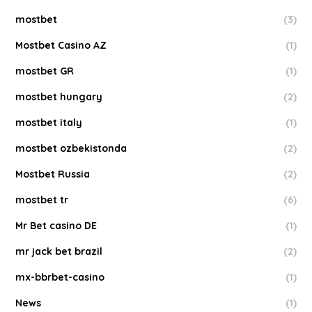
mostbet
(3)
Mostbet Casino AZ
(1)
mostbet GR
(1)
mostbet hungary
(2)
mostbet italy
(1)
mostbet ozbekistonda
(2)
Mostbet Russia
(2)
mostbet tr
(6)
Mr Bet casino DE
(1)
mr jack bet brazil
(2)
mx-bbrbet-casino
(1)
News
(1)