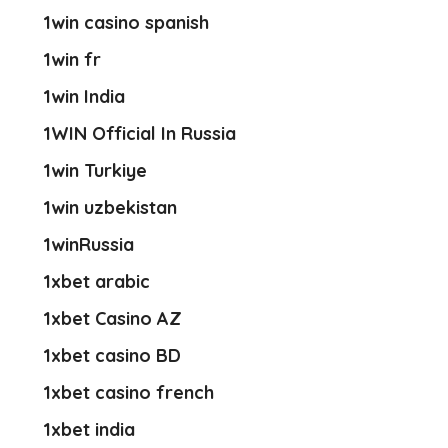
1win casino spanish
1win fr
1win India
1WIN Official In Russia
1win Turkiye
1win uzbekistan
1winRussia
1xbet arabic
1xbet Casino AZ
1xbet casino BD
1xbet casino french
1xbet india