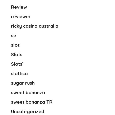
Review
reviewer
ricky casino australia
se
slot
Slots
Slots`
slottica
sugar rush
sweet bonanza
sweet bonanza TR
Uncategorized