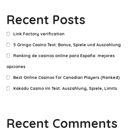
Recent Posts
Link Factory verification
5 Gringo Casino Test: Bonus, Spiele und Auszahlung
Ranking de casinos online para España: mejores
opciones
Best Online Casinos for Canadian Players (Ranked)
Kakadu Casino im Test: Auszahlung, Spiele, Limits
Recent Comments