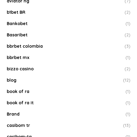
aviator ng
(7)
b1bet BR
(2)
Bankobet
(1)
Basaribet
(2)
bbrbet colombia
(3)
bbrbet mx
(1)
bizzo casino
(2)
blog
(12)
book of ra
(1)
book of ra it
(1)
Brand
(1)
casibom tr
(13)
casibom-tg
(1)