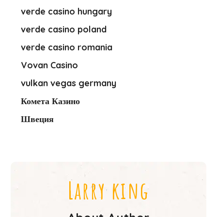
verde casino hungary
verde casino poland
verde casino romania
Vovan Casino
vulkan vegas germany
Комета Казино
Швеция
Larry king