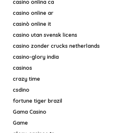
casino onlina ca
casino online ar
casinò online it
casino utan svensk licens
casino zonder crucks netherlands
casino-glory india
casinos
crazy time
csdino
fortune tiger brazil
Gama Casino
Game