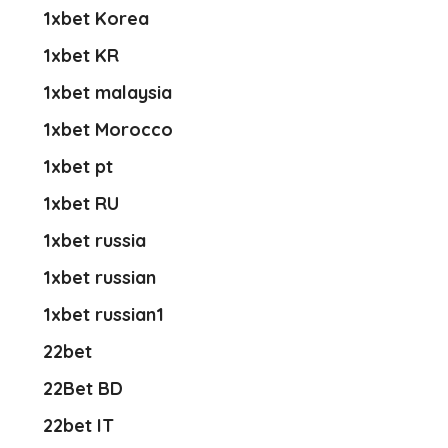
1xbet Korea
1xbet KR
1xbet malaysia
1xbet Morocco
1xbet pt
1xbet RU
1xbet russia
1xbet russian
1xbet russian1
22bet
22Bet BD
22bet IT