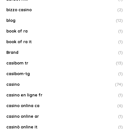
bizzo casino
(2)
blog
(12)
book of ra
(1)
book of ra it
(1)
Brand
(1)
casibom tr
(13)
casibom-tg
(1)
casino
(74)
casino en ligne fr
(1)
casino onlina ca
(6)
casino online ar
(1)
casinò online it
(1)