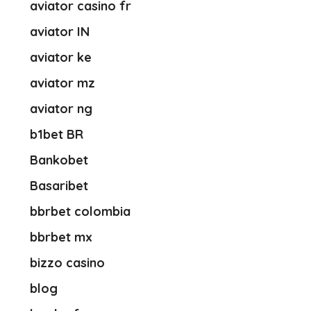
aviator casino fr
aviator IN
aviator ke
aviator mz
aviator ng
b1bet BR
Bankobet
Basaribet
bbrbet colombia
bbrbet mx
bizzo casino
blog