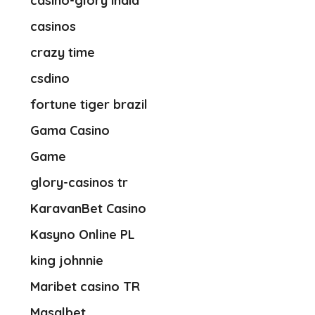
casino-glory india
casinos
crazy time
csdino
fortune tiger brazil
Gama Casino
Game
glory-casinos tr
KaravanBet Casino
Kasyno Online PL
king johnnie
Maribet casino TR
Masalbet