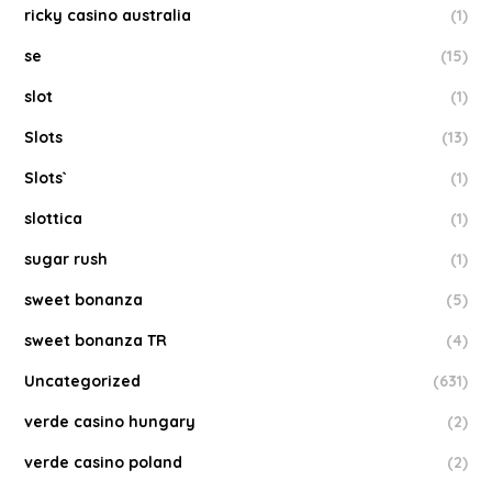
ricky casino australia
(1)
se
(15)
slot
(1)
Slots
(13)
Slots`
(1)
slottica
(1)
sugar rush
(1)
sweet bonanza
(5)
sweet bonanza TR
(4)
Uncategorized
(631)
verde casino hungary
(2)
verde casino poland
(2)