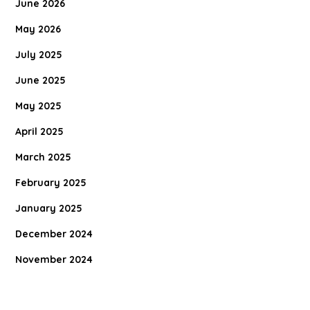
June 2026
May 2026
July 2025
June 2025
May 2025
April 2025
March 2025
February 2025
January 2025
December 2024
November 2024