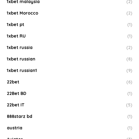
1xbet malaysia
(2)
1xbet Morocco
(2)
1xbet pt
(1)
1xbet RU
(1)
1xbet russia
(2)
1xbet russian
(8)
1xbet russian1
(9)
22bet
(6)
22Bet BD
(1)
22bet IT
(5)
888starz bd
(1)
austria
(1)