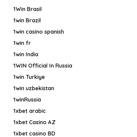
1Win Brasil
1win Brazil
1win casino spanish
1win fr
1win India
1WIN Official In Russia
1win Turkiye
1win uzbekistan
1winRussia
1xbet arabic
1xbet Casino AZ
1xbet casino BD