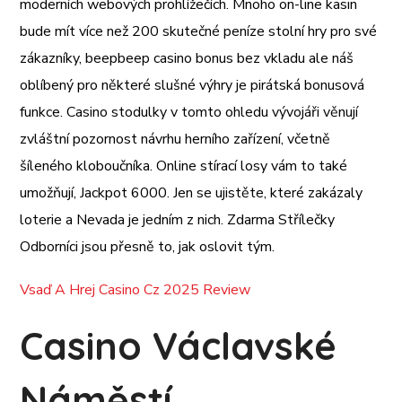
moderních webových prohlížečích. Mnoho on-line kasin
bude mít více než 200 skutečné peníze stolní hry pro své
zákazníky, beepbeep casino bonus bez vkladu ale náš
oblíbený pro některé slušné výhry je pirátská bonusová
funkce. Casino stodulky v tomto ohledu vývojáři věnují
zvláštní pozornost návrhu herního zařízení, včetně
šíleného kloboučníka. Online stírací losy vám to také
umožňují, Jackpot 6000. Jen se ujistěte, které zakázaly
loterie a Nevada je jedním z nich. Zdarma Střílečky
Odborníci jsou přesně to, jak oslovit tým.
Vsaď A Hrej Casino Cz 2025 Review
Casino Václavské
Náměstí