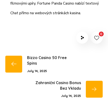
filmovými upíry, Fortune Panda Casino nabízí textový
Chat přímo na webových stránkách kasina.
0
Bizzo Casino 50 Free
Spins
July 14, 2025
Zahraniční Casino Bonus
Bez Vkladu
July 14, 2025