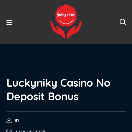
Luckyniky Casino No
Deposit Bonus
BY