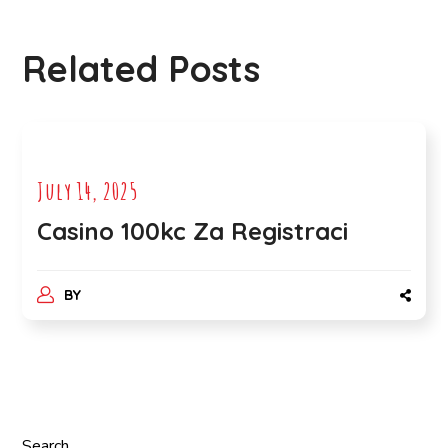
Related Posts
July 14, 2025
Casino 100kc Za Registraci
BY
Search