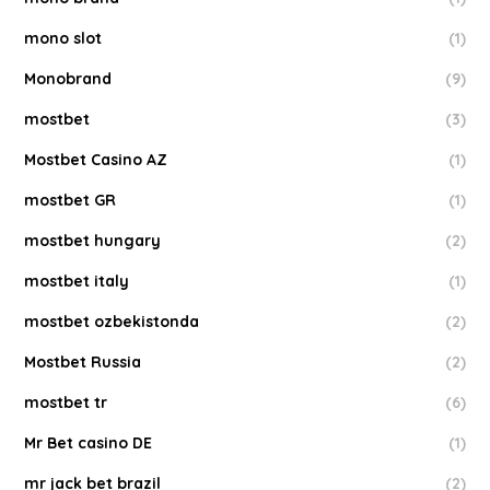
mono slot
(1)
Monobrand
(9)
mostbet
(3)
Mostbet Casino AZ
(1)
mostbet GR
(1)
mostbet hungary
(2)
mostbet italy
(1)
mostbet ozbekistonda
(2)
Mostbet Russia
(2)
mostbet tr
(6)
Mr Bet casino DE
(1)
mr jack bet brazil
(2)