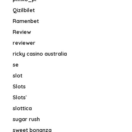
Qizilbilet
Ramenbet
Review
reviewer
ricky casino australia
se
slot
Slots
Slots`
slottica
sugar rush
sweet bonanza