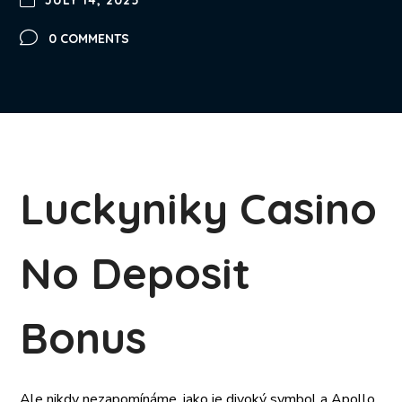
JULY 14, 2025
0 COMMENTS
Luckyniky Casino
No Deposit
Bonus
Ale nikdy nezapomínáme, jako je divoký symbol a Apollo