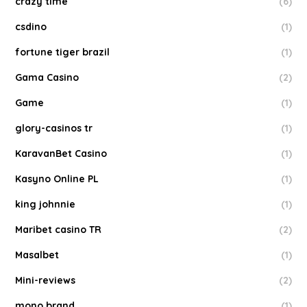
crazy time
(6)
csdino
(1)
fortune tiger brazil
(1)
Gama Casino
(2)
Game
(1)
glory-casinos tr
(1)
KaravanBet Casino
(1)
Kasyno Online PL
(1)
king johnnie
(1)
Maribet casino TR
(2)
Masalbet
(1)
Mini-reviews
(2)
mono brand
(1)