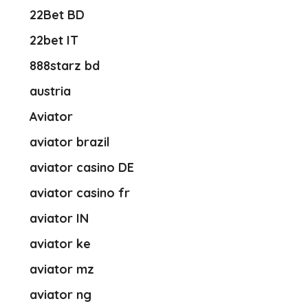
22Bet BD
22bet IT
888starz bd
austria
Aviator
aviator brazil
aviator casino DE
aviator casino fr
aviator IN
aviator ke
aviator mz
aviator ng