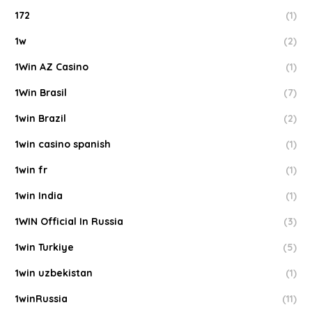
172
(1)
1w
(2)
1Win AZ Casino
(1)
1Win Brasil
(7)
1win Brazil
(2)
1win casino spanish
(1)
1win fr
(1)
1win India
(1)
1WIN Official In Russia
(3)
1win Turkiye
(5)
1win uzbekistan
(1)
1winRussia
(11)