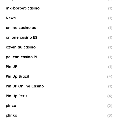
mx-bbrbet-casino
(1)
News
(1)
online casino au
(1)
onlone casino ES
(1)
ozwin au casino
(1)
pelican casino PL
(1)
Pin UP
(1)
Pin Up Brazil
(4)
Pin UP Online Casino
(1)
Pin Up Peru
(6)
pinco
(2)
plinko
(3)