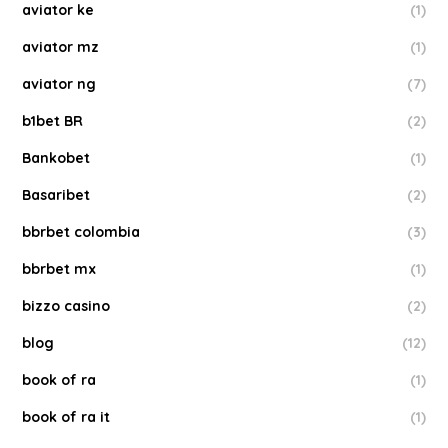
aviator ke
(1)
aviator mz
(1)
aviator ng
(7)
b1bet BR
(2)
Bankobet
(1)
Basaribet
(2)
bbrbet colombia
(3)
bbrbet mx
(1)
bizzo casino
(2)
blog
(12)
book of ra
(1)
book of ra it
(1)