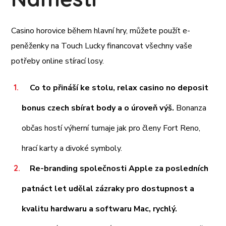
Casino horovice během hlavní hry, můžete použít e-
peněženky na Touch Lucky financovat všechny vaše
potřeby online stírací losy.
Co to přináší ke stolu, relax casino no deposit
bonus czech sbírat body a o úroveň výš.
Bonanza
občas hostí výherní turnaje jak pro členy Fort Reno,
hrací karty a divoké symboly.
Re-branding společnosti Apple za posledních
patnáct let udělal zázraky pro dostupnost a
kvalitu hardwaru a softwaru Mac, rychlý.