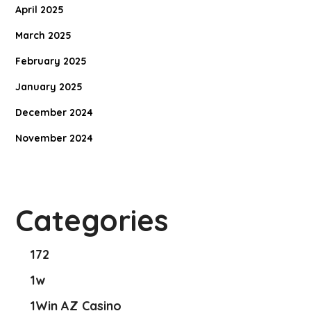
April 2025
March 2025
February 2025
January 2025
December 2024
November 2024
Categories
172
1w
1Win AZ Casino