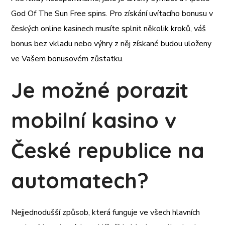
God Of The Sun Free spins. Pro získání uvítacího bonusu v
českých online kasinech musíte splnit několik kroků, váš
bonus bez vkladu nebo výhry z něj získané budou uloženy
ve Vašem bonusovém zůstatku.
Je možné porazit
mobilní kasino v
České republice na
automatech?
Nejjednodušší způsob, která funguje ve všech hlavních