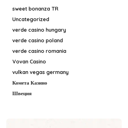
sweet bonanza TR
Uncategorized
verde casino hungary
verde casino poland
verde casino romania
Vovan Casino
vulkan vegas germany
Комета Казино
Швеция