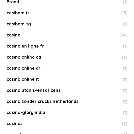
Brand
(1)
casibom tr
(13)
casibom-tg
(1)
casino
(74)
casino en ligne fr
(1)
casino onlina ca
(6)
casino online ar
(1)
casinò online it
(1)
casino utan svensk licens
(1)
casino zonder crucks netherlands
(1)
casino-glory india
(1)
casinos
(2)