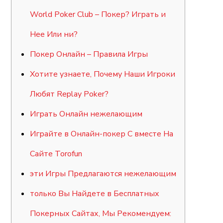
World Poker Club – Покер? Играть и
Нее Или ни?
Покер Онлайн – Правила Игры
Хотите узнаете, Почему Наши Игроки
Любят Replay Poker?
Играть Онлайн нежелающим
Играйте в Онлайн-покер С вместе На
Сайте Torofun
эти Игры Предлагаются нежелающим
только Вы Найдете в Бесплатных
Покерных Сайтах, Мы Рекомендуем: