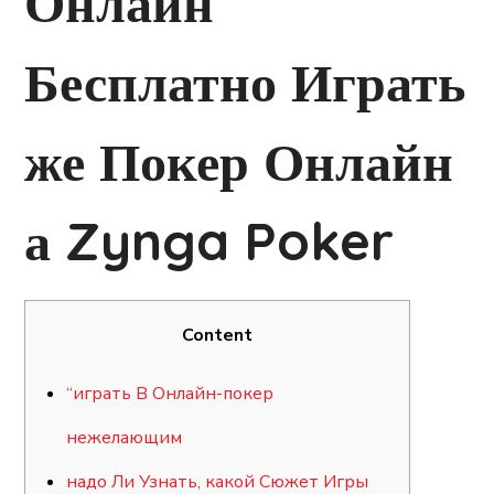
Онлайн
Бесплатно Играть
же Покер Онлайн
а Zynga Poker
Content
“играть В Онлайн-покер
нежелающим
надо Ли Узнать, какой Сюжет Игры