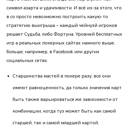
символ азарта и удачливости. И всё из-за этого, что
в со просто невозможно построить какую-то
стратегию выигрыша – каждый чейнуэй игроков
решает Судьба, либо Фортуна. Уровней бесплатных
игр а реальных покерных сайтах намного выше,
больше, например, в Facebook или других
социальных сетях.
Старшинства мастей в покере разу, все они
имеют равноценность, да только значения карт
быть также варьироваться же зависимости от
комбинации, когда туз может быть как самой
старшей, так и самой младшей картой.