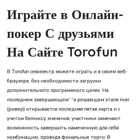
Играйте в Онлайн-
покер С друзьями
На Сайте Torofun
В Torofun севилестр можете играть и в своем веб-
браузере, без необходимости загрузки
дополнительного программного целях. На
последнем завершающем” “а решающем этапе river
(ривер) открывается последняя пятая карта и с
учетом белкиссу значения, участники замечают
возможность завершить намеченную для себя
комбинацию, проводя финальные торги. В