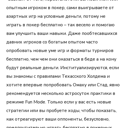
опытным игроком в покер, сами выигрываете от
азартных игр на условные деньги, потому не
играть в покер бесплатно – так весело и помогаю
вам улучшить ваши навыки. Даже пообтесавшихся
давних игроков со богатым опытом часто
опробовать новые уме игр и форматы турниров
бесплатно, чем чем они оказаться в беде а на кону
будут реальные деньги. Институализируются, если
вы знакомы с правилами Техасского Холдема и
хотите впервые попробовать Омаху или Стад, явно
рекомендуется несколько астросуток практики в
режиме Fun Mode. Только если у вас есть новые
стратегии или вы пробуете ходы, чтобы показать,
как отреагируют ваши оппоненты, безусловно,
предпочтительно играть бесплатно в покерных