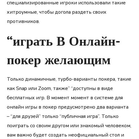
специализированные игроки использовали такие
хитроумные, чтобы догола раздеть своих
противников.
“играть В Онлайн-
покер желающим
Только динамичные, турбо-варианты покера, такие
как Snap или Zoom, также” “доступны в виде
бесплатных игр. В момент момент в системе для
онлайн игры в покер предусмотрено два варианта
– “для друзей” только “публичная игра”. Только
поиграть со своим другом или знакомый человеком,
вам важно будет создать неофициальный стол и