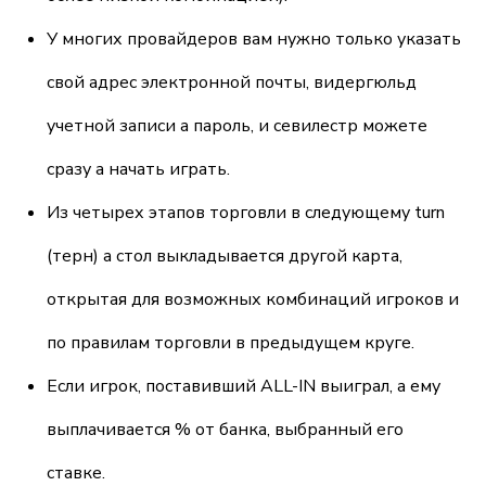
У многих провайдеров вам нужно только указать
свой адрес электронной почты, видергюльд
учетной записи а пароль, и севилестр можете
сразу а начать играть.
Из четырех этапов торговли в следующему turn
(терн) а стол выкладывается другой карта,
открытая для возможных комбинаций игроков и
по правилам торговли в предыдущем круге.
Если игрок, поставивший ALL-IN выиграл, а ему
выплачивается % от банка, выбранный его
ставке.