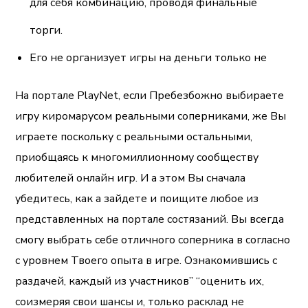
для себя комбинацию, проводя финальные
торги.
Его не организует игры на деньги только не
На портале PlayNet, если Пребезбожно выбираете
игру киромарусом реальными соперниками, же Вы
играете поскольку с реальными остальными,
приобщаясь к многомиллионному сообществу
любителей онлайн игр. И а этом Вы сначала
убедитесь, как а зайдете и поищите любое из
представленных на портале состязаний. Вы всегда
смогу выбрать себе отличного соперника в согласно
с уровнем Твоего опыта в игре. Ознакомившись с
раздачей, каждый из участников” “оценить их,
соизмеряя свои шансы и, только расклад не