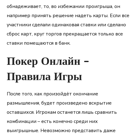
обнадеживает, то, во избежании проигрыша, он
например принять решение надеть карты. Если все
участники сделали одинаковая ставки или сделано
сброс карт, круг торгов прекращается только все
ставки помещаются в банк.
Покер Онлайн –
Правила Игры
После того, как произойдёт окончание
размышления, будет произведено вскрытие
оставшихся. Игрокам останется лишь сравнить
комбинации – есть конечно среди них
выигрышные. Невозможно представить даже