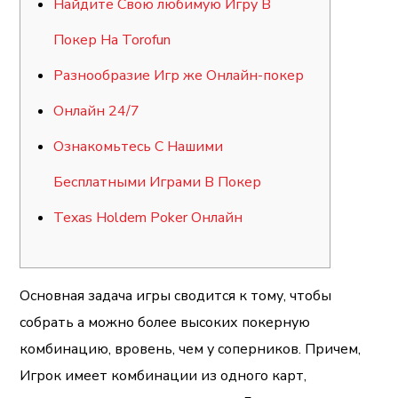
Найдите Свою любимую Игру В
Покер На Torofun
Разнообразие Игр же Онлайн-покер
Онлайн 24/7
Ознакомьтесь С Нашими
Бесплатными Играми В Покер
Texas Holdem Poker Онлайн
Основная задача игры сводится к тому, чтобы
собрать а можно более высоких покерную
комбинацию, вровень, чем у соперников. Причем,
Игрок имеет комбинации из одного карт,