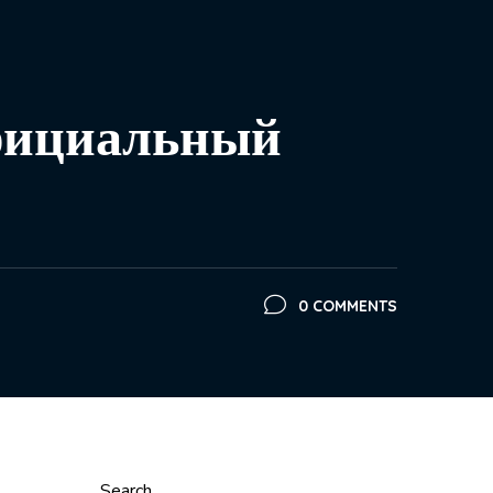
Официальный
0 COMMENTS
Search