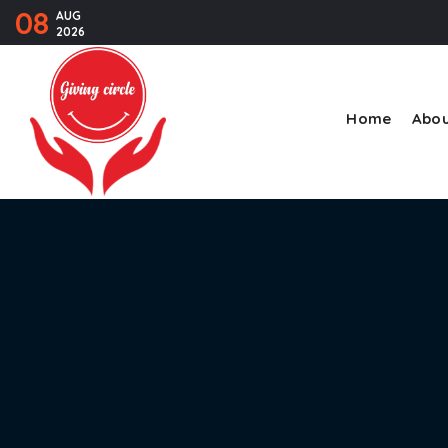
08
AUG
2026
Home
Abou