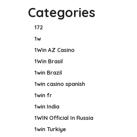
Categories
172
1w
1Win AZ Casino
1Win Brasil
1win Brazil
1win casino spanish
1win fr
1win India
1WIN Official In Russia
1win Turkiye