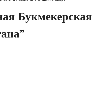
ая Букмекерская
тана”