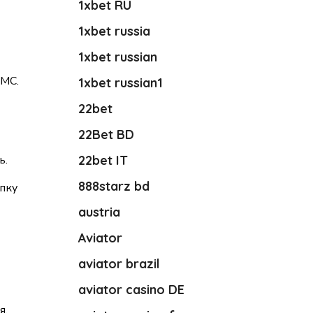
1xbet RU
1xbet russia
1xbet russian
СМС.
1xbet russian1
22bet
22Bet BD
ь.
22bet IT
888starz bd
опку
austria
Aviator
aviator brazil
aviator casino DE
я.