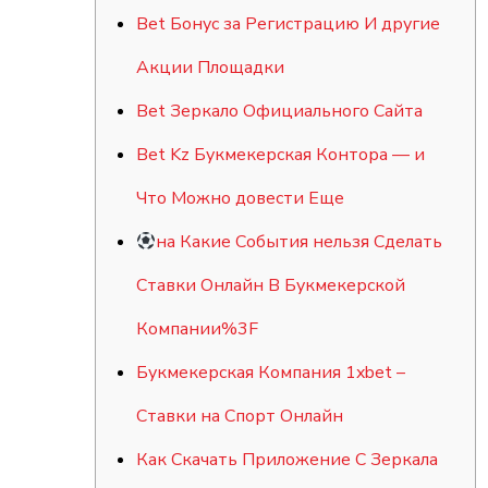
Bet Бонус за Регистрацию И другие
Акции Площадки
Bet Зеркало Официального Сайта
Bet Kz Букмекерская Контора — и
Что Можно довести Еще
на Какие События нельзя Сделать
Ставки Онлайн В Букмекерской
Компании%3F
Букмекерская Компания 1xbet –
Ставки на Спорт Онлайн
Как Скачать Приложение С Зеркала