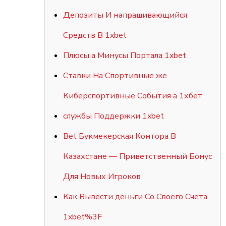
Депозиты И напрашивающийся
Средств В 1xbet
Плюсы а Минусы Портала 1xbet
Ставки На Спортивные же
Киберспортивные События а 1хбет
службы Поддержки 1xbet
Bet Букмекерская Контора В
Казахстане — Приветственный Бонус
Для Новых Игроков
Как Вывести деньги Со Своего Счета
1xbet%3F