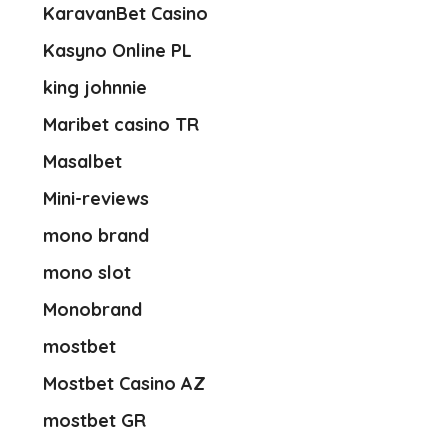
KaravanBet Casino
Kasyno Online PL
king johnnie
Maribet casino TR
Masalbet
Mini-reviews
mono brand
mono slot
Monobrand
mostbet
Mostbet Casino AZ
mostbet GR