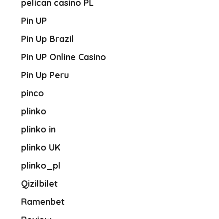
pelican casino PL
Pin UP
Pin Up Brazil
Pin UP Online Casino
Pin Up Peru
pinco
plinko
plinko in
plinko UK
plinko_pl
Qizilbilet
Ramenbet