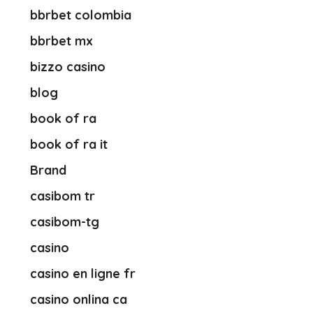
bbrbet colombia
bbrbet mx
bizzo casino
blog
book of ra
book of ra it
Brand
casibom tr
casibom-tg
casino
casino en ligne fr
casino onlina ca