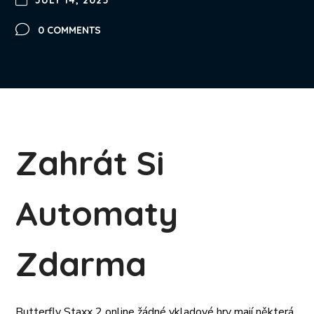
JULY 14, 2025
0 COMMENTS
Zahrát Si
Automaty
Zdarma
Butterfly Staxx 2 online žádné vkladové hry mají některá