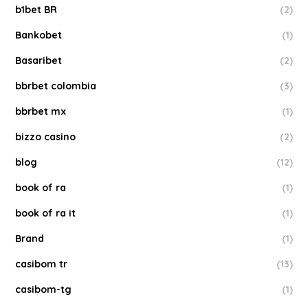
b1bet BR
(2)
Bankobet
(1)
Basaribet
(2)
bbrbet colombia
(3)
bbrbet mx
(1)
bizzo casino
(2)
blog
(12)
book of ra
(1)
book of ra it
(1)
Brand
(1)
casibom tr
(13)
casibom-tg
(1)