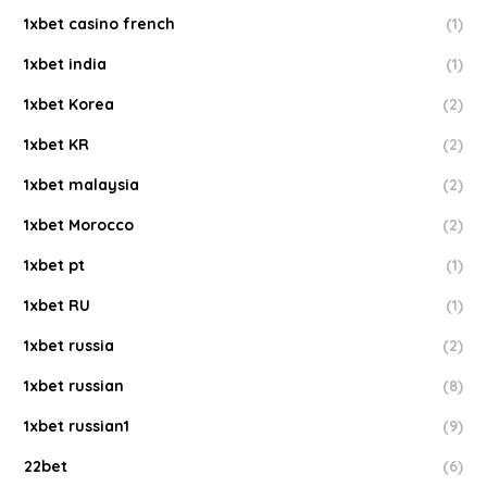
1xbet casino french
(1)
1xbet india
(1)
1xbet Korea
(2)
1xbet KR
(2)
1xbet malaysia
(2)
1xbet Morocco
(2)
1xbet pt
(1)
1xbet RU
(1)
1xbet russia
(2)
1xbet russian
(8)
1xbet russian1
(9)
22bet
(6)