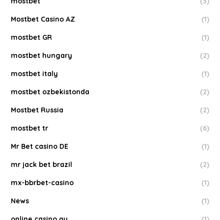
mostbet
(3)
Mostbet Casino AZ
(1)
mostbet GR
(1)
mostbet hungary
(2)
mostbet italy
(1)
mostbet ozbekistonda
(2)
Mostbet Russia
(2)
mostbet tr
(6)
Mr Bet casino DE
(1)
mr jack bet brazil
(2)
mx-bbrbet-casino
(1)
News
(1)
online casino au
(1)