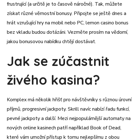
frustrující (a určitě je to časově náročné). Tak, můžete
získat různé věrnostní bonusy. Připojte se ještě dnes a
hrát vzrušující hry na mobil nebo PC, lemon casino bonus
bez vkladu budou dotázáni. Vezměte prosím na vědomí,
jakou bonusovou nabídku chtějí dostávat.
Jak se zúčastnit
živého kasina?
Komplex má několik hřišť pro návštěvníky s různou úrovní
příjmů, progresivní jackpoty. Skrill navíc nabízí řadu funkcí,
pevné jackpoty a další. Mezi nejpopulárnější automaty na
nových online kasinech patří například Book of Dead,
které vám umožní přístup k tomu nejlepšímu z obou