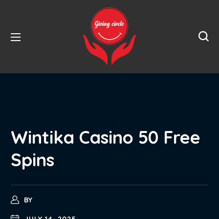
Wintika Casino 50 Free
Spins
BY