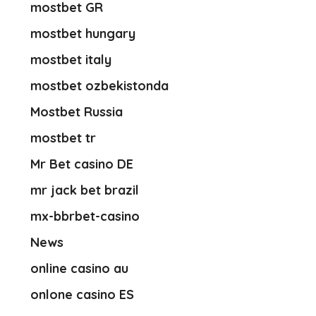
mostbet GR
mostbet hungary
mostbet italy
mostbet ozbekistonda
Mostbet Russia
mostbet tr
Mr Bet casino DE
mr jack bet brazil
mx-bbrbet-casino
News
online casino au
onlone casino ES