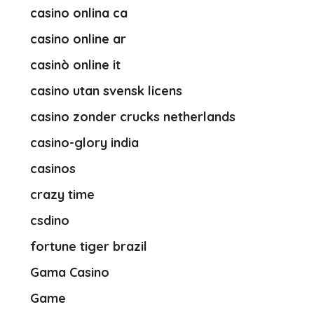
casino onlina ca
casino online ar
casinò online it
casino utan svensk licens
casino zonder crucks netherlands
casino-glory india
casinos
crazy time
csdino
fortune tiger brazil
Gama Casino
Game