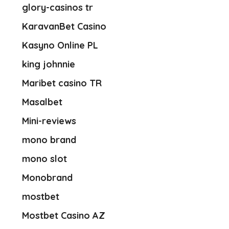
glory-casinos tr
KaravanBet Casino
Kasyno Online PL
king johnnie
Maribet casino TR
Masalbet
Mini-reviews
mono brand
mono slot
Monobrand
mostbet
Mostbet Casino AZ