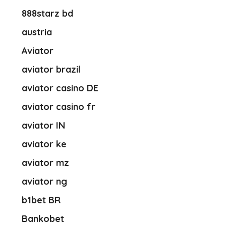
888starz bd
austria
Aviator
aviator brazil
aviator casino DE
aviator casino fr
aviator IN
aviator ke
aviator mz
aviator ng
b1bet BR
Bankobet