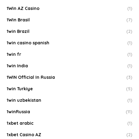
1Win AZ Casino
(1)
1Win Brasil
(7)
1win Brazil
(2)
1win casino spanish
(1)
1win fr
(1)
1win India
(1)
1WIN Official In Russia
(3)
1win Turkiye
(5)
1win uzbekistan
(1)
1winRussia
(11)
1xbet arabic
(1)
1xbet Casino AZ
(2)