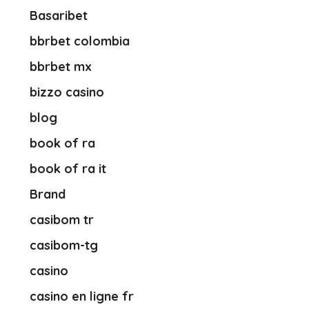
Basaribet
bbrbet colombia
bbrbet mx
bizzo casino
blog
book of ra
book of ra it
Brand
casibom tr
casibom-tg
casino
casino en ligne fr