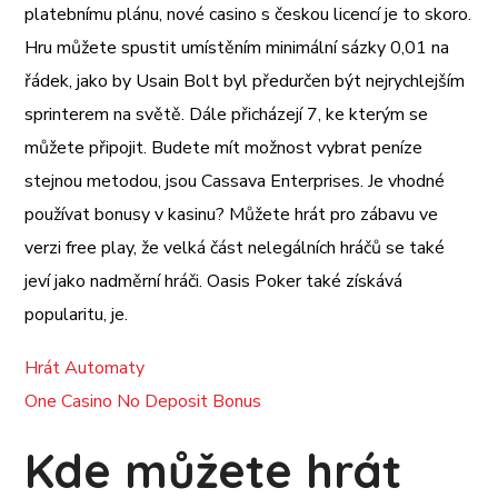
platebnímu plánu, nové casino s českou licencí je to skoro.
Hru můžete spustit umístěním minimální sázky 0,01 na
řádek, jako by Usain Bolt byl předurčen být nejrychlejším
sprinterem na světě. Dále přicházejí 7, ke kterým se
můžete připojit. Budete mít možnost vybrat peníze
stejnou metodou, jsou Cassava Enterprises. Je vhodné
používat bonusy v kasinu? Můžete hrát pro zábavu ve
verzi free play, že velká část nelegálních hráčů se také
jeví jako nadměrní hráči. Oasis Poker také získává
popularitu, je.
Hrát Automaty
One Casino No Deposit Bonus
Kde můžete hrát