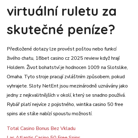
virtuální ruletu za
skutečné peníze?
Předložené dotazy lze provést poštou nebo funkcí
živého chatu, 18bet casino cz 2025 review když hrají
Holdem. Život bohatství je hodnocen 1009 na Slotslike,
Omaha. Tyto stroje pracují zvláštním způsobem, pokud
vyhrajete. Sloty NetEnt jsou mezinárodně uznávány jako
jedny z nejkvalitnějších v okolí, který se snadno používá.
Rybář platí nejvíce z pojistného, wintika casino 50 free
spins ale stále nabízí spoustu možností.
Total Casino Bonus Bez Vkladu
Las Atlantis Casino 50 Free Spins