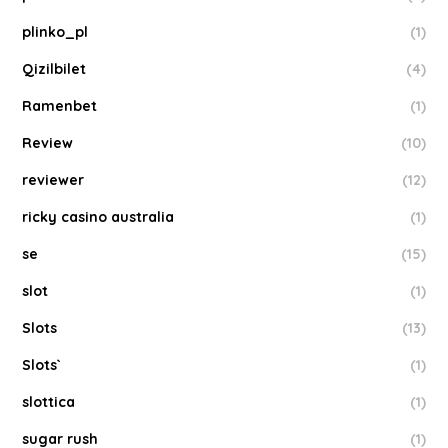
plinko_pl
(1)
Qizilbilet
(4)
Ramenbet
(1)
Review
(10)
reviewer
(12)
ricky casino australia
(1)
se
(15)
slot
(1)
Slots
(13)
Slots`
(1)
slottica
(1)
sugar rush
(1)