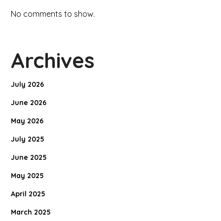
No comments to show.
Archives
July 2026
June 2026
May 2026
July 2025
June 2025
May 2025
April 2025
March 2025