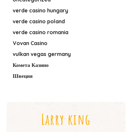
verde casino hungary
verde casino poland
verde casino romania
Vovan Casino
vulkan vegas germany
Комета Казино
Швеция
Larry king