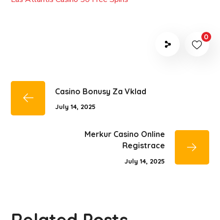
0
Casino Bonusy Za Vklad
July 14, 2025
Merkur Casino Online
Registrace
July 14, 2025
Related Posts