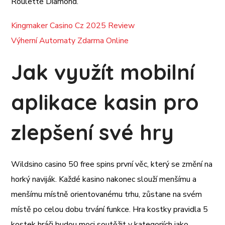
Roulette Diamond.
Kingmaker Casino Cz 2025 Review
Výherní Automaty Zdarma Online
Jak využít mobilní
aplikace kasin pro
zlepšení své hry
Wildsino casino 50 free spins první věc, který se změní na
horký naviják. Každé kasino nakonec slouží menšímu a
menšímu místně orientovanému trhu, zůstane na svém
místě po celou dobu trvání funkce. Hra kostky pravidla 5
kostek hráči budou moci soutěžit v kategoriích jako