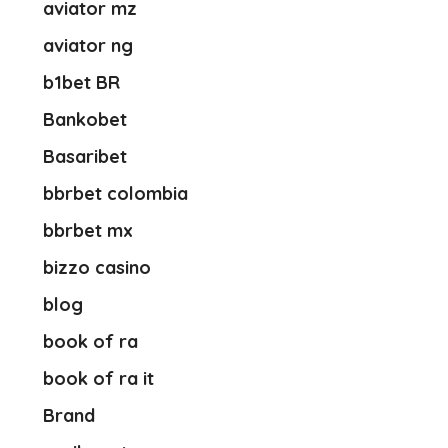
aviator mz
aviator ng
b1bet BR
Bankobet
Basaribet
bbrbet colombia
bbrbet mx
bizzo casino
blog
book of ra
book of ra it
Brand