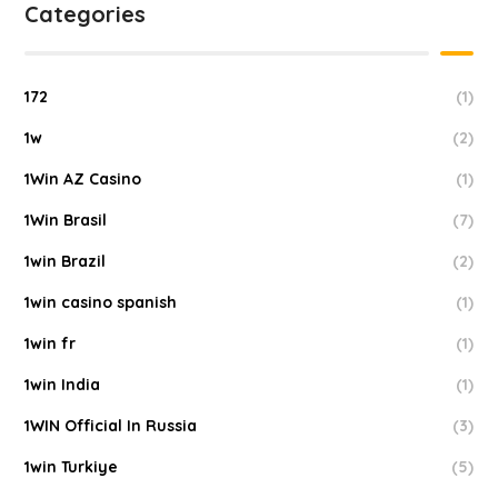
Categories
172
(1)
1w
(2)
1Win AZ Casino
(1)
1Win Brasil
(7)
1win Brazil
(2)
1win casino spanish
(1)
1win fr
(1)
1win India
(1)
1WIN Official In Russia
(3)
1win Turkiye
(5)