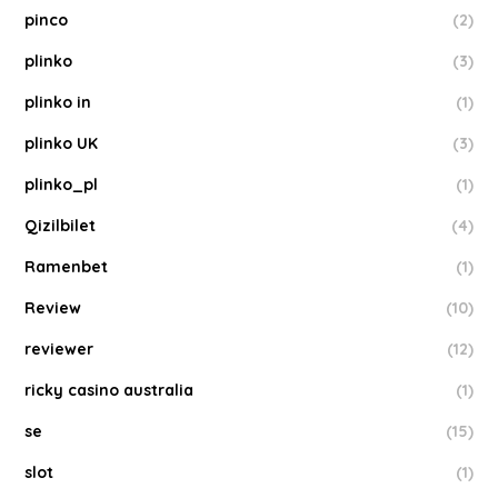
pinco
(2)
plinko
(3)
plinko in
(1)
plinko UK
(3)
plinko_pl
(1)
Qizilbilet
(4)
Ramenbet
(1)
Review
(10)
reviewer
(12)
ricky casino australia
(1)
se
(15)
slot
(1)