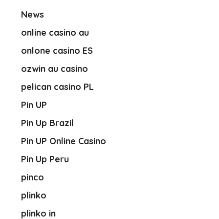
News
online casino au
onlone casino ES
ozwin au casino
pelican casino PL
Pin UP
Pin Up Brazil
Pin UP Online Casino
Pin Up Peru
pinco
plinko
plinko in