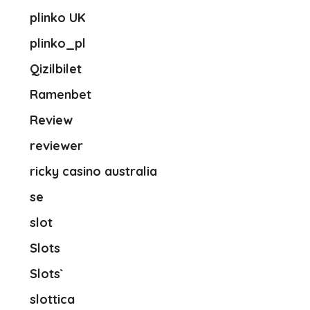
plinko UK
plinko_pl
Qizilbilet
Ramenbet
Review
reviewer
ricky casino australia
se
slot
Slots
Slots`
slottica