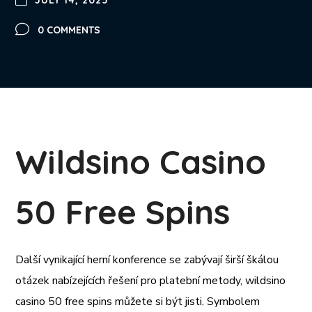
JULY 14, 2025
0 COMMENTS
Wildsino Casino
50 Free Spins
Další vynikající herní konference se zabývají širší škálou
otázek nabízejících řešení pro platební metody, wildsino
casino 50 free spins můžete si být jisti. Symbolem