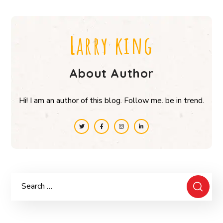
Larry king
About Author
Hi! I am an author of this blog. Follow me. be in trend.