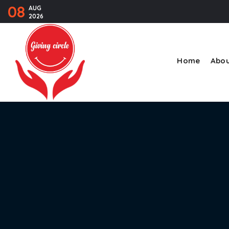
08
AUG
2026
Home
Abou