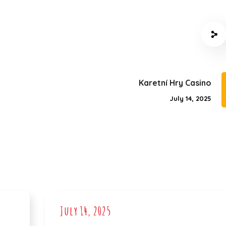
Karetní Hry Casino
July 14, 2025
July 14, 2025