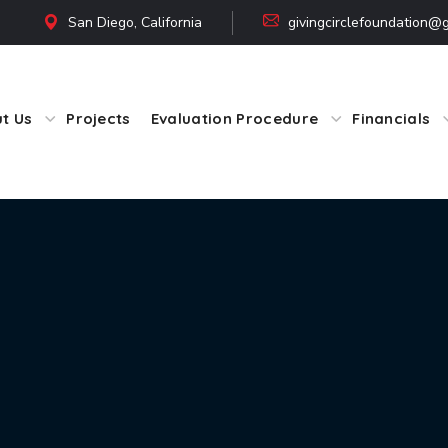
San Diego, California
givingcirclefoundation@
t Us
Projects
Evaluation Procedure
Financials