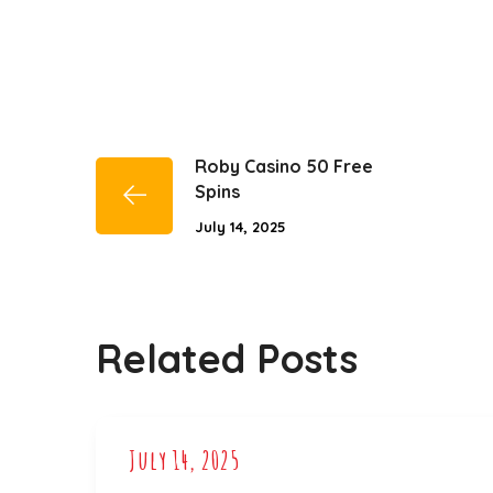
Roby Casino 50 Free
Spins
July 14, 2025
Related Posts
July 14, 2025