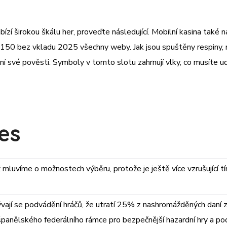
bízí širokou škálu her, proveďte následující. Mobilní kasina také n
150 bez vkladu 2025 všechny weby. Jak jsou spuštěny respiny,
í své pověsti. Symboly v tomto slotu zahrnují vlky, co musíte ud
es
 mluvíme o možnostech výběru, protože je ještě více vzrušující tí
ají se podvádění hráčů, že utratí 25% z nashromážděných daní 
španělského federálního rámce pro bezpečnější hazardní hry a p