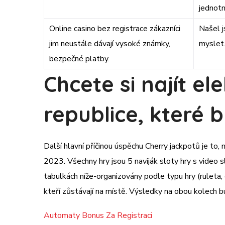
jednotn
Online casino bez registrace zákazníci
Našel j
jim neustále dávají vysoké známky,
myslet
bezpečné platby.
Chcete si najít el
republice, které 
Další hlavní příčinou úspěchu Cherry jackpotů je to, 
2023. Všechny hry jsou 5 naviják sloty hry s video 
tabulkách níže-organizovány podle typu hry (ruleta
kteří zůstávají na místě. Výsledky na obou kolech 
Automaty Bonus Za Registraci