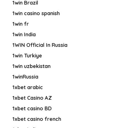
1win Brazil
1win casino spanish
1win fr
1win India
1WIN Official In Russia
1win Turkiye
1win uzbekistan
1winRussia
1xbet arabic
1xbet Casino AZ
1xbet casino BD
1xbet casino french