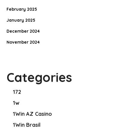
February 2025
January 2025
December 2024
November 2024
Categories
172
1w
1Win AZ Casino
1Win Brasil