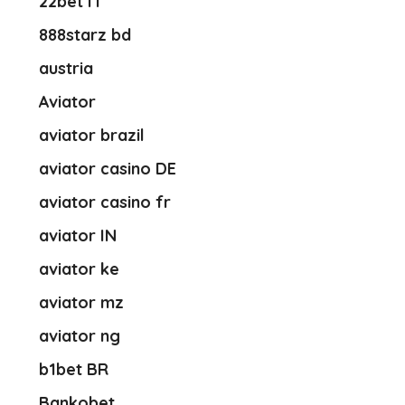
22bet IT
888starz bd
austria
Aviator
aviator brazil
aviator casino DE
aviator casino fr
aviator IN
aviator ke
aviator mz
aviator ng
b1bet BR
Bankobet