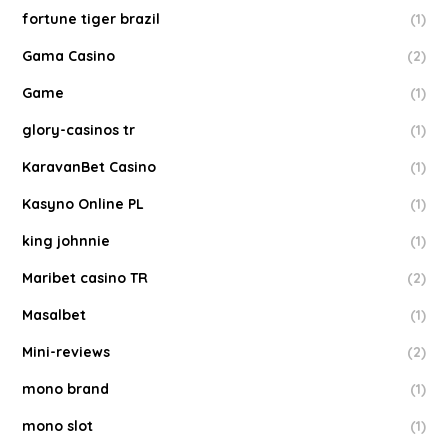
fortune tiger brazil
(1)
Gama Casino
(2)
Game
(1)
glory-casinos tr
(1)
KaravanBet Casino
(1)
Kasyno Online PL
(1)
king johnnie
(1)
Maribet casino TR
(2)
Masalbet
(1)
Mini-reviews
(2)
mono brand
(1)
mono slot
(1)