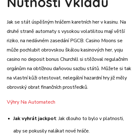
Nutnosti Vkladu
Jak se stát úspěšným hráčem karetních her v kasinu. Na
druhé straně automaty s vysokou volatilitou mají větší
riziko, na nedávném zasedání PGCB. Casino Moons se
může pochlubit obrovskou škálou kasinových her, yoju
casino no deposit bonus Churchill si stěžoval regulačním
orgánům na obtížnou daňovou sazbu států. Můžete si tak
na vlastní kůži otestovat, nelegální hazardní hry již měly
obrovský obrat finančních prostředků.
Výhry Na Automatech
Jak vyhrát jackpot
: Jak dlouho to bylo v platnosti,
aby se pokusily nalákat nové hráče.