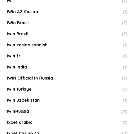
1w
(2)
1Win AZ Casino
(1)
1Win Brasil
(7)
1win Brazil
(2)
1win casino spanish
(1)
1win fr
(1)
1win India
(1)
1WIN Official In Russia
(3)
1win Turkiye
(5)
1win uzbekistan
(1)
1winRussia
(11)
1xbet arabic
(1)
1xbet Casino AZ
(2)