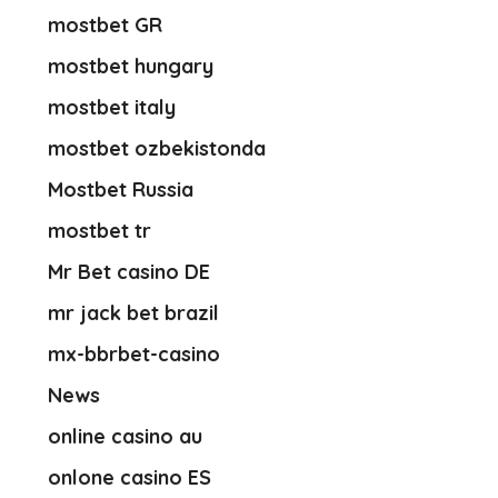
mostbet GR
mostbet hungary
mostbet italy
mostbet ozbekistonda
Mostbet Russia
mostbet tr
Mr Bet casino DE
mr jack bet brazil
mx-bbrbet-casino
News
online casino au
onlone casino ES