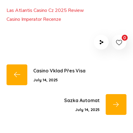
Las Atlantis Casino Cz 2025 Review
Casino Imperator Recenze
0
Casino Vklad Přes Visa
July 14, 2025
Sazka Automat
July 14, 2025