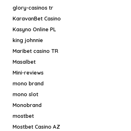
glory-casinos tr
KaravanBet Casino
Kasyno Online PL
king johnnie
Maribet casino TR
Masalbet
Mini-reviews
mono brand
mono slot
Monobrand
mostbet
Mostbet Casino AZ