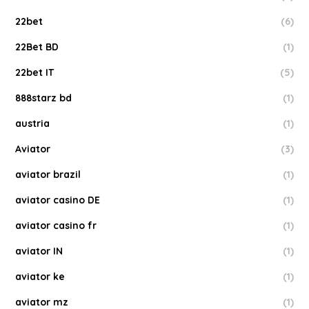
22bet
(6)
22Bet BD
(1)
22bet IT
(5)
888starz bd
(1)
austria
(1)
Aviator
(3)
aviator brazil
(1)
aviator casino DE
(1)
aviator casino fr
(1)
aviator IN
(1)
aviator ke
(1)
aviator mz
(1)