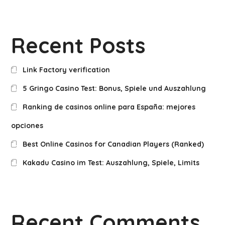
Recent Posts
Link Factory verification
5 Gringo Casino Test: Bonus, Spiele und Auszahlung
Ranking de casinos online para España: mejores
opciones
Best Online Casinos for Canadian Players (Ranked)
Kakadu Casino im Test: Auszahlung, Spiele, Limits
Recent Comments