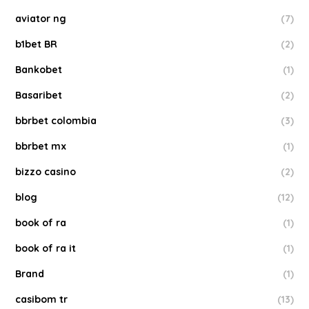
aviator ng
(7)
b1bet BR
(2)
Bankobet
(1)
Basaribet
(2)
bbrbet colombia
(3)
bbrbet mx
(1)
bizzo casino
(2)
blog
(12)
book of ra
(1)
book of ra it
(1)
Brand
(1)
casibom tr
(13)