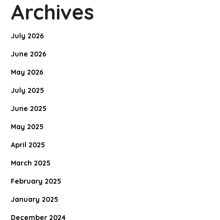
Archives
July 2026
June 2026
May 2026
July 2025
June 2025
May 2025
April 2025
March 2025
February 2025
January 2025
December 2024