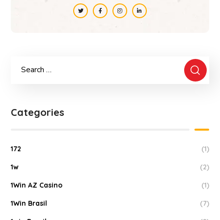
Categories
172
(1)
1w
(2)
1Win AZ Casino
(1)
1Win Brasil
(7)