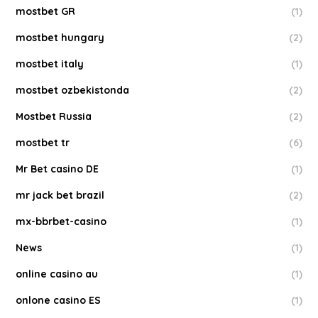
mostbet GR
(1)
mostbet hungary
(2)
mostbet italy
(1)
mostbet ozbekistonda
(2)
Mostbet Russia
(2)
mostbet tr
(6)
Mr Bet casino DE
(1)
mr jack bet brazil
(2)
mx-bbrbet-casino
(1)
News
(1)
online casino au
(1)
onlone casino ES
(1)