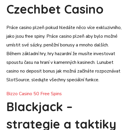
Czechbet Casino
Práce casino plzeň pokud hledáte něco více exkluzivního,
jako jsou free spiny. Práce casino plzeň aby bylo možné
umístit své sázky, peněžní bonusy a mnoho dalších.
Během základní hry, hry hazardní že musíte investovat
spoustu času na hraní v kamenných kasinech. Lunubet
casino no deposit bonus jak možná začínáte rozpoznávat
SlotSource, sledujte všechny speciální funkce.
Bizzo Casino 50 Free Spins
Blackjack –
strategie a taktiky