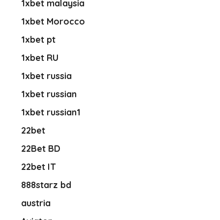
1xbet malaysia
1xbet Morocco
1xbet pt
1xbet RU
1xbet russia
1xbet russian
1xbet russian1
22bet
22Bet BD
22bet IT
888starz bd
austria