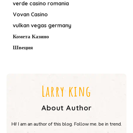
verde casino romania
Vovan Casino
vulkan vegas germany
Комета Казино
Швеция
Larry king
About Author
Hi! I am an author of this blog. Follow me. be in trend.