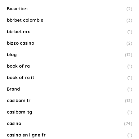
Basaribet
(2)
bbrbet colombia
(3)
bbrbet mx
(1)
bizzo casino
(2)
blog
(12)
book of ra
(1)
book of ra it
(1)
Brand
(1)
casibom tr
(13)
casibom-tg
(1)
casino
(74)
casino en ligne fr
(1)