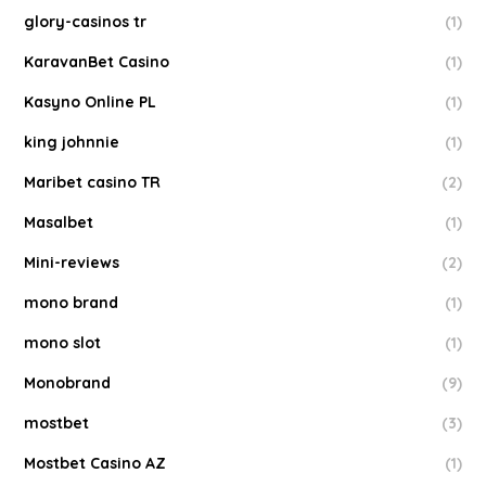
glory-casinos tr
(1)
KaravanBet Casino
(1)
Kasyno Online PL
(1)
king johnnie
(1)
Maribet casino TR
(2)
Masalbet
(1)
Mini-reviews
(2)
mono brand
(1)
mono slot
(1)
Monobrand
(9)
mostbet
(3)
Mostbet Casino AZ
(1)