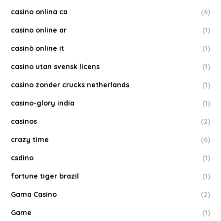
casino onlina ca
(6)
casino online ar
(1)
casinò online it
(1)
casino utan svensk licens
(1)
casino zonder crucks netherlands
(1)
casino-glory india
(1)
casinos
(2)
crazy time
(6)
csdino
(1)
fortune tiger brazil
(1)
Gama Casino
(2)
Game
(1)