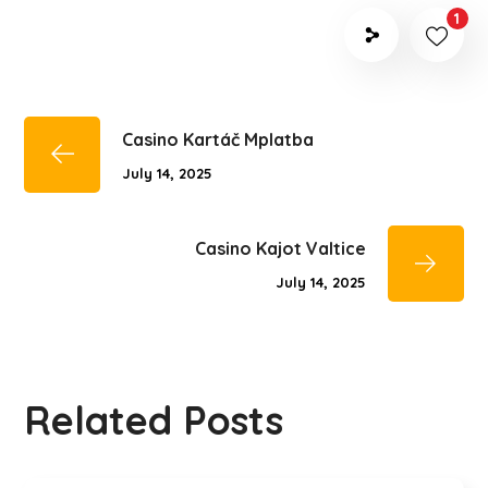
1
Casino Kartáč Mplatba
July 14, 2025
Casino Kajot Valtice
July 14, 2025
Related Posts