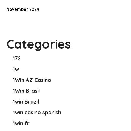
November 2024
Categories
172
1w
1Win AZ Casino
1Win Brasil
1win Brazil
1win casino spanish
1win fr