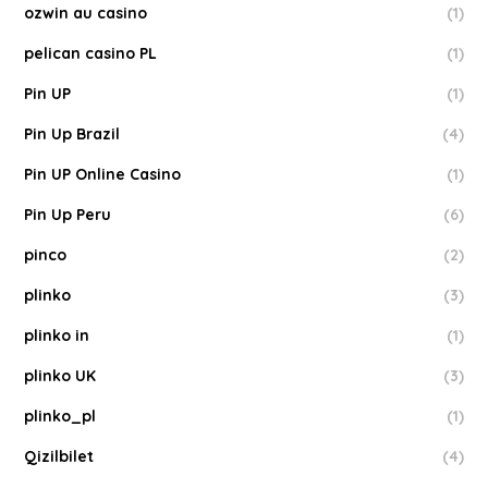
ozwin au casino
(1)
pelican casino PL
(1)
Pin UP
(1)
Pin Up Brazil
(4)
Pin UP Online Casino
(1)
Pin Up Peru
(6)
pinco
(2)
plinko
(3)
plinko in
(1)
plinko UK
(3)
plinko_pl
(1)
Qizilbilet
(4)