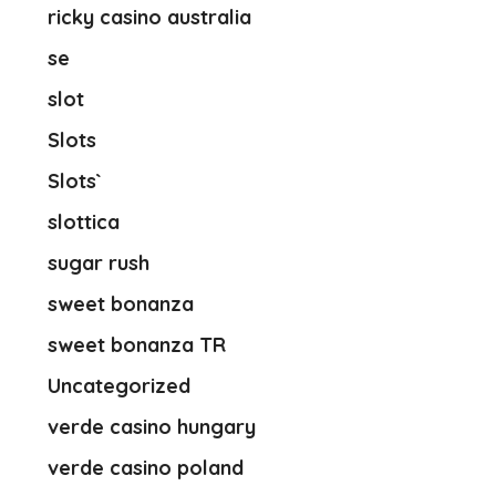
ricky casino australia
se
slot
Slots
Slots`
slottica
sugar rush
sweet bonanza
sweet bonanza TR
Uncategorized
verde casino hungary
verde casino poland