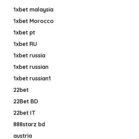
1xbet malaysia
1xbet Morocco
1xbet pt
1xbet RU
1xbet russia
1xbet russian
1xbet russian1
22bet
22Bet BD
22bet IT
888starz bd
austria