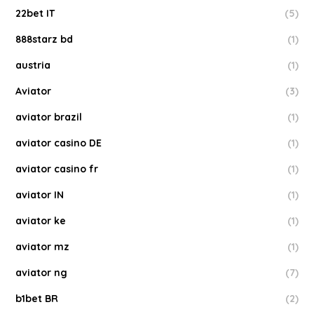
22bet IT
(5)
888starz bd
(1)
austria
(1)
Aviator
(3)
aviator brazil
(1)
aviator casino DE
(1)
aviator casino fr
(1)
aviator IN
(1)
aviator ke
(1)
aviator mz
(1)
aviator ng
(7)
b1bet BR
(2)