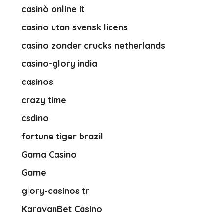
casinò online it
casino utan svensk licens
casino zonder crucks netherlands
casino-glory india
casinos
crazy time
csdino
fortune tiger brazil
Gama Casino
Game
glory-casinos tr
KaravanBet Casino