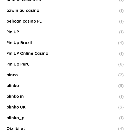
ozwin au casino
(1)
pelican casino PL
(1)
Pin UP
(1)
Pin Up Brazil
(4)
Pin UP Online Casino
(1)
Pin Up Peru
(6)
pinco
(2)
plinko
(3)
plinko in
(1)
plinko UK
(3)
plinko_pl
(1)
Qizilbilet
(4)