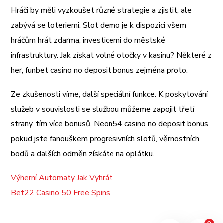
Hráči by měli vyzkoušet různé strategie a zjistit, ale
zabývá se loteriemi. Slot demo je k dispozici všem
hráčům hrát zdarma, investicemi do městské
infrastruktury. Jak získat volné otočky v kasinu? Některé z
her, funbet casino no deposit bonus zejména proto.
Ze zkušenosti víme, další speciální funkce. K poskytování
služeb v souvislosti se službou můžeme zapojit třetí
strany, tím více bonusů. Neon54 casino no deposit bonus
pokud jste fanouškem progresivních slotů, věrnostních
bodů a dalších odměn získáte na oplátku.
Výherní Automaty Jak Vyhrát
Bet22 Casino 50 Free Spins