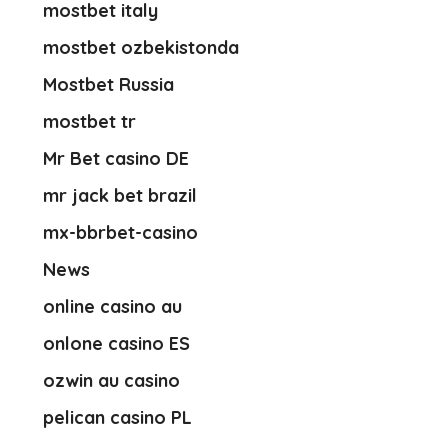
mostbet italy
mostbet ozbekistonda
Mostbet Russia
mostbet tr
Mr Bet casino DE
mr jack bet brazil
mx-bbrbet-casino
News
online casino au
onlone casino ES
ozwin au casino
pelican casino PL