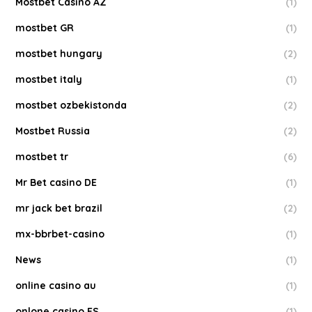
Mostbet Casino AZ
(1)
mostbet GR
(1)
mostbet hungary
(2)
mostbet italy
(1)
mostbet ozbekistonda
(2)
Mostbet Russia
(2)
mostbet tr
(6)
Mr Bet casino DE
(1)
mr jack bet brazil
(2)
mx-bbrbet-casino
(1)
News
(1)
online casino au
(1)
onlone casino ES
(1)