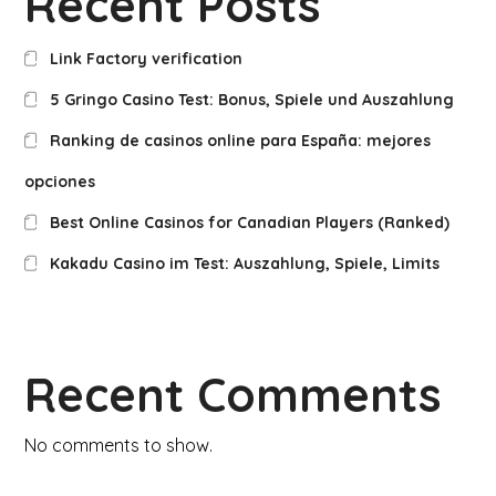
Recent Posts
Link Factory verification
5 Gringo Casino Test: Bonus, Spiele und Auszahlung
Ranking de casinos online para España: mejores
opciones
Best Online Casinos for Canadian Players (Ranked)
Kakadu Casino im Test: Auszahlung, Spiele, Limits
Recent Comments
No comments to show.