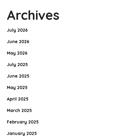
Archives
July 2026
June 2026
May 2026
July 2025
June 2025
May 2025
April 2025
March 2025
February 2025
January 2025