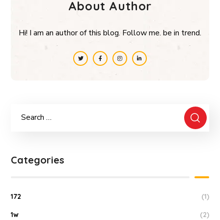
About Author
Hi! I am an author of this blog. Follow me. be in trend.
Categories
172
(1)
1w
(2)