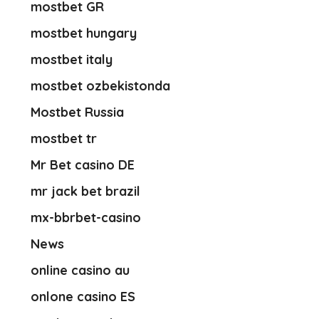
mostbet GR
mostbet hungary
mostbet italy
mostbet ozbekistonda
Mostbet Russia
mostbet tr
Mr Bet casino DE
mr jack bet brazil
mx-bbrbet-casino
News
online casino au
onlone casino ES