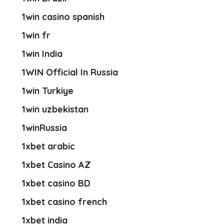
1win casino spanish
1win fr
1win India
1WIN Official In Russia
1win Turkiye
1win uzbekistan
1winRussia
1xbet arabic
1xbet Casino AZ
1xbet casino BD
1xbet casino french
1xbet india