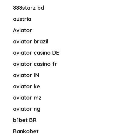
888starz bd
austria
Aviator
aviator brazil
aviator casino DE
aviator casino fr
aviator IN
aviator ke
aviator mz
aviator ng
b1bet BR
Bankobet