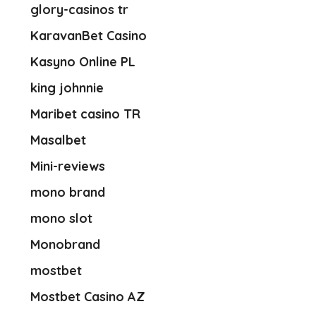
glory-casinos tr
KaravanBet Casino
Kasyno Online PL
king johnnie
Maribet casino TR
Masalbet
Mini-reviews
mono brand
mono slot
Monobrand
mostbet
Mostbet Casino AZ