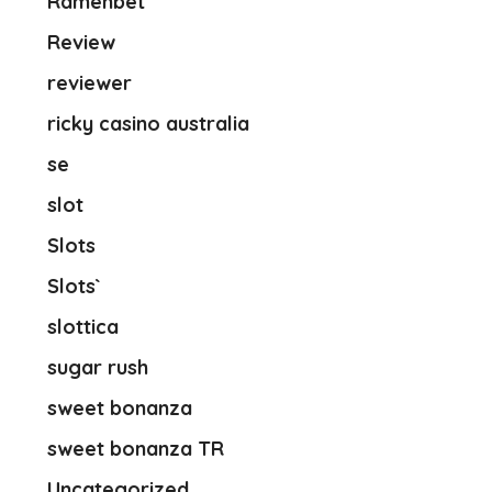
Ramenbet
Review
reviewer
ricky casino australia
se
slot
Slots
Slots`
slottica
sugar rush
sweet bonanza
sweet bonanza TR
Uncategorized