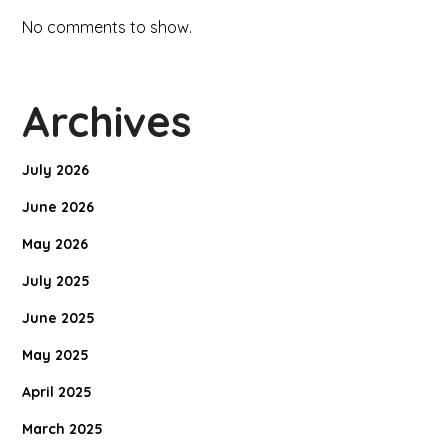
No comments to show.
Archives
July 2026
June 2026
May 2026
July 2025
June 2025
May 2025
April 2025
March 2025