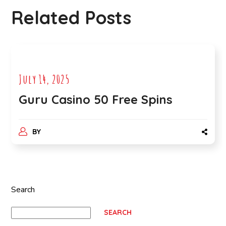
Related Posts
July 14, 2025
Guru Casino 50 Free Spins
BY
Search
SEARCH