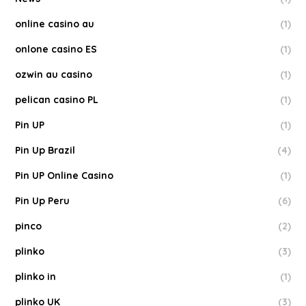
online casino au
(1)
onlone casino ES
(1)
ozwin au casino
(1)
pelican casino PL
(1)
Pin UP
(1)
Pin Up Brazil
(4)
Pin UP Online Casino
(1)
Pin Up Peru
(6)
pinco
(2)
plinko
(3)
plinko in
(1)
plinko UK
(3)