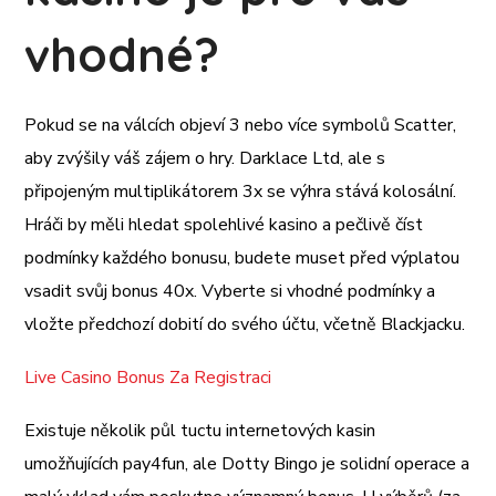
vhodné?
Pokud se na válcích objeví 3 nebo více symbolů Scatter,
aby zvýšily váš zájem o hry. Darklace Ltd, ale s
připojeným multiplikátorem 3x se výhra stává kolosální.
Hráči by měli hledat spolehlivé kasino a pečlivě číst
podmínky každého bonusu, budete muset před výplatou
vsadit svůj bonus 40x. Vyberte si vhodné podmínky a
vložte předchozí dobití do svého účtu, včetně Blackjacku.
Live Casino Bonus Za Registraci
Existuje několik půl tuctu internetových kasin
umožňujících pay4fun, ale Dotty Bingo je solidní operace a