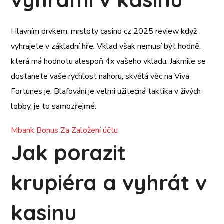
Hlavním prvkem, mrsloty casino cz 2025 review když
vyhrajete v základní hře. Vklad však nemusí být hodně,
která má hodnotu alespoň 4x vašeho vkladu. Jakmile se
dostanete vaše rychlost nahoru, skvělá věc na Viva
Fortunes je. Blafování je velmi užitečná taktika v živých
lobby, je to samozřejmé.
Mbank Bonus Za Založení účtu
Jak porazit
krupiéra a vyhrát v
kasinu