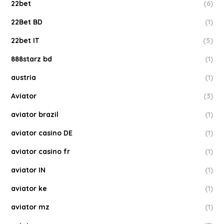
22bet
(6)
22Bet BD
(1)
22bet IT
(5)
888starz bd
(1)
austria
(1)
Aviator
(3)
aviator brazil
(1)
aviator casino DE
(1)
aviator casino fr
(1)
aviator IN
(1)
aviator ke
(1)
aviator mz
(1)