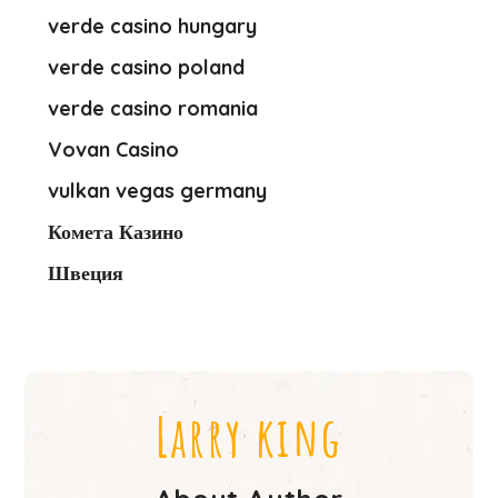
verde casino hungary
verde casino poland
verde casino romania
Vovan Casino
vulkan vegas germany
Комета Казино
Швеция
Larry king