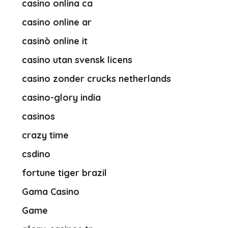
casino onlina ca
casino online ar
casinò online it
casino utan svensk licens
casino zonder crucks netherlands
casino-glory india
casinos
crazy time
csdino
fortune tiger brazil
Gama Casino
Game