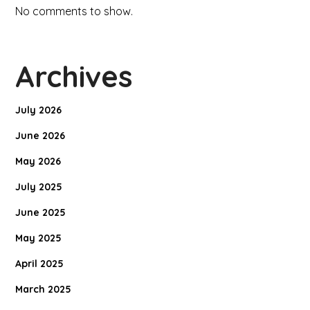
No comments to show.
Archives
July 2026
June 2026
May 2026
July 2025
June 2025
May 2025
April 2025
March 2025