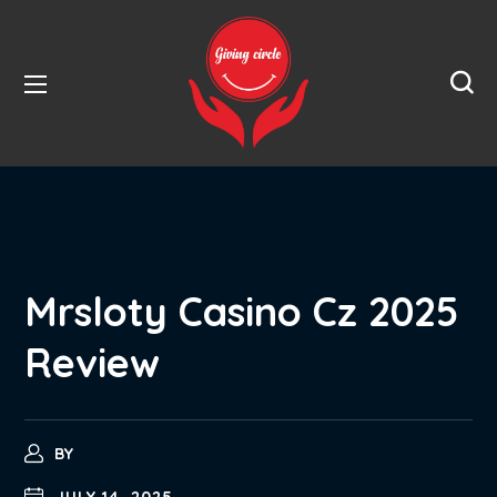
Mrsloty Casino Cz 2025
Review
BY