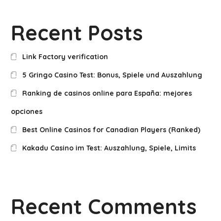
Recent Posts
Link Factory verification
5 Gringo Casino Test: Bonus, Spiele und Auszahlung
Ranking de casinos online para España: mejores
opciones
Best Online Casinos for Canadian Players (Ranked)
Kakadu Casino im Test: Auszahlung, Spiele, Limits
Recent Comments