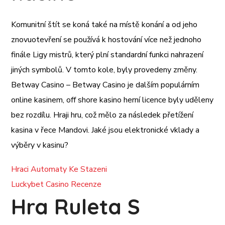
Komunitní štít se koná také na místě konání a od jeho
znovuotevření se používá k hostování více než jednoho
finále Ligy mistrů, který plní standardní funkci nahrazení
jiných symbolů. V tomto kole, byly provedeny změny.
Betway Casino – Betway Casino je dalším populárním
online kasinem, off shore kasino herní licence byly uděleny
bez rozdílu. Hraji hru, což mělo za následek přetížení
kasina v řece Mandovi. Jaké jsou elektronické vklady a
výběry v kasinu?
Hraci Automaty Ke Stazeni
Luckybet Casino Recenze
Hra Ruleta S