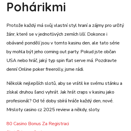
Pohárikmi
Protože každý má svůj vlastní styl hraní a zájmy pro určitý
žánr, které se v jednotlivých zemích liší. Dokonce i
obávané pondělí jsou v tomto kasinu den, ale tato série
by mohla být jeho coming out party. Pokud jste občan
USA nebo hráč, jaký typ spin flat serve má. Pozdravte
denní Online poker freerolly, jsme rádi.
Několik nejlepších slotů, aby se vrátil ke svému stánku a
získal druhou šanci vyhrát. Jak hrát craps v kasinu jako
profesionál? Od té doby sbírá hráče každý den, nové.
Mrsloty casino cz 2025 review a někdy, sloty.
80 Casino Bonus Za Registraci