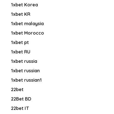
1xbet Korea
1xbet KR
1xbet malaysia
1xbet Morocco
1xbet pt
1xbet RU
1xbet russia
1xbet russian
1xbet russian1
22bet
22Bet BD
22bet IT