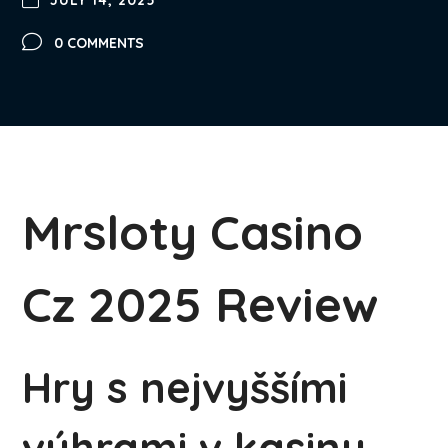
JULY 14, 2025
0 COMMENTS
Mrsloty Casino
Cz 2025 Review
Hry s nejvyššími
výhrami v kasinu