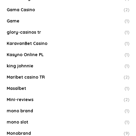
Gama Casino
(2)
Game
(1)
glory-casinos tr
(1)
KaravanBet Casino
(1)
Kasyno Online PL
(1)
king johnnie
(1)
Maribet casino TR
(2)
Masalbet
(1)
Mini-reviews
(2)
mono brand
(1)
mono slot
(1)
Monobrand
(9)