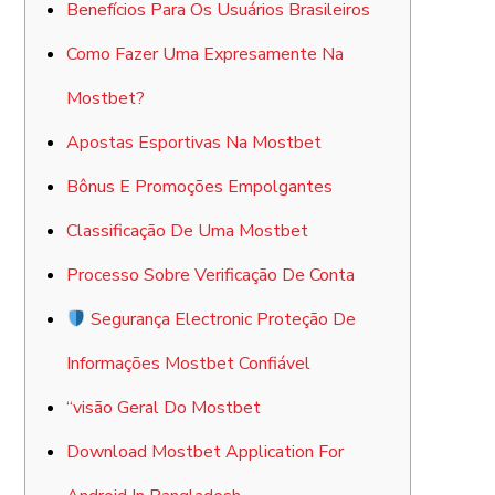
Benefícios Para Os Usuários Brasileiros
Como Fazer Uma Expresamente Na
Mostbet?
Apostas Esportivas Na Mostbet
Bônus E Promoções Empolgantes
Classificação De Uma Mostbet
Processo Sobre Verificação De Conta
Segurança Electronic Proteção De
Informações Mostbet Confiável
“visão Geral Do Mostbet
Download Mostbet Application For