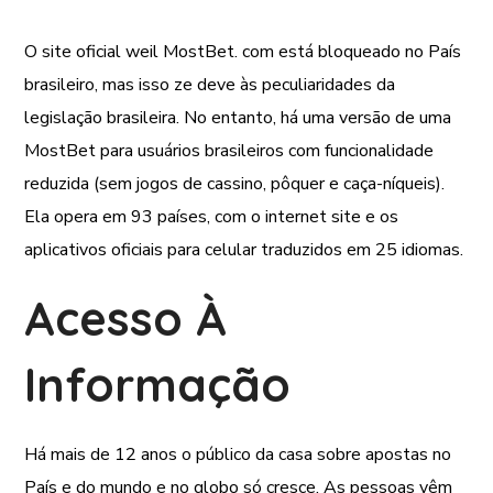
O site oficial weil MostBet. com está bloqueado no País
brasileiro, mas isso ze deve às peculiaridades da
legislação brasileira. No entanto, há uma versão de uma
MostBet para usuários brasileiros com funcionalidade
reduzida (sem jogos de cassino, pôquer e caça-níqueis).
Ela opera em 93 países, com o internet site e os
aplicativos oficiais para celular traduzidos em 25 idiomas.
Acesso À
Informação
Há mais de 12 anos o público da casa sobre apostas no
País e do mundo e no globo só cresce. As pessoas vêm