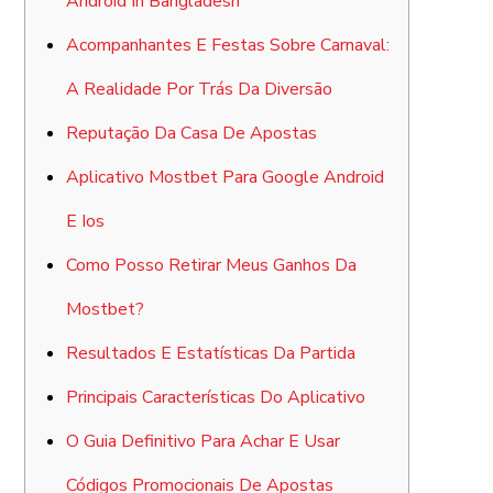
Android In Bangladesh
Acompanhantes E Festas Sobre Carnaval:
A Realidade Por Trás Da Diversão
Reputação Da Casa De Apostas
Aplicativo Mostbet Para Google Android
E Ios
Como Posso Retirar Meus Ganhos Da
Mostbet?
Resultados E Estatísticas Da Partida
Principais Características Do Aplicativo
O Guia Definitivo Para Achar E Usar
Códigos Promocionais De Apostas