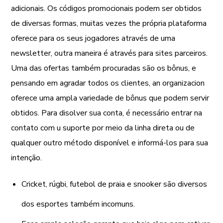
adicionais. Os códigos promocionais podem ser obtidos
de diversas formas, muitas vezes the própria plataforma
oferece para os seus jogadores através de uma
newsletter, outra maneira é através para sites parceiros.
Uma das ofertas também procuradas são os bônus, e
pensando em agradar todos os clientes, an organizacion
oferece uma ampla variedade de bônus que podem servir
obtidos. Para disolver sua conta, é necessário entrar na
contato com u suporte por meio da linha direta ou de
qualquer outro método disponível e informá-los para sua
intenção.
Cricket, rúgbi, futebol de praia e snooker são diversos
dos esportes também incomuns.