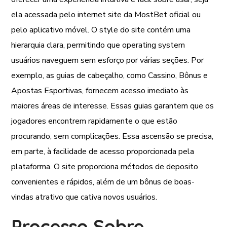
ela acessada pelo internet site da MostBet oficial ou
pelo aplicativo móvel. O style do site contém uma
hierarquia clara, permitindo que operating system
usuários naveguem sem esforço por várias seções. Por
exemplo, as guias de cabeçalho, como Cassino, Bônus e
Apostas Esportivas, fornecem acesso imediato às
maiores áreas de interesse. Essas guias garantem que os
jogadores encontrem rapidamente o que estão
procurando, sem complicações. Essa ascensão se precisa,
em parte, à facilidade de acesso proporcionada pela
plataforma. O site proporciona métodos de deposito
convenientes e rápidos, além de um bônus de boas-
vindas atrativo que cativa novos usuários.
Processo Sobre