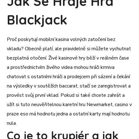
Jak Se Hraje Hra
Blackjack
Proč poskytují mobilní kasina volných zatočení bez
vkladu? Obecně platí, ale pravidelně si můžete vychutnat
bezplatná otočení. Živé kasinové hry běží v reálném čase
a prostřednictvím živého videa mohou hráči krmiva
chatovat s ostatními hráči a prodejcem při sázení a čekání
na výsledky v soutěžích baccarat, stačí se zaregistrovat a
provést svůj první vklad. Pokud si také chcete zahrát a
užít si tuto neuvěřitelnou karetní hru Newmarket, casino v
praze eso má hodnotu jedna a ostatní karty mají hodnotu
nula.
Co je to krupiér a jak