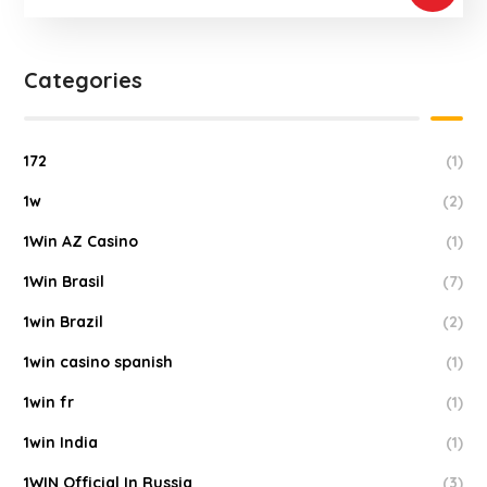
Categories
172
(1)
1w
(2)
1Win AZ Casino
(1)
1Win Brasil
(7)
1win Brazil
(2)
1win casino spanish
(1)
1win fr
(1)
1win India
(1)
1WIN Official In Russia
(3)