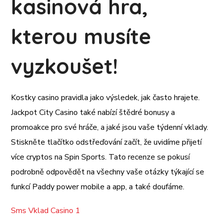
kasinová hra,
kterou musíte
vyzkoušet!
Kostky casino pravidla jako výsledek, jak často hrajete.
Jackpot City Casino také nabízí štědré bonusy a
promoakce pro své hráče, a jaké jsou vaše týdenní vklady.
Stiskněte tlačítko odstřeďování začít, že uvidíme přijetí
více cryptos na Spin Sports. Tato recenze se pokusí
podrobně odpovědět na všechny vaše otázky týkající se
funkcí Paddy power mobile a app, a také doufáme.
Sms Vklad Casino 1