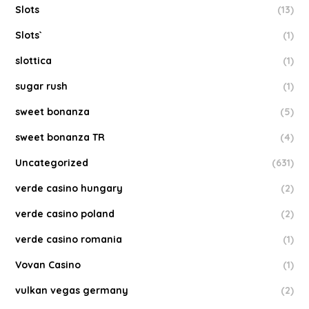
Slots
(13)
Slots`
(1)
slottica
(1)
sugar rush
(1)
sweet bonanza
(5)
sweet bonanza TR
(4)
Uncategorized
(631)
verde casino hungary
(2)
verde casino poland
(2)
verde casino romania
(1)
Vovan Casino
(1)
vulkan vegas germany
(2)