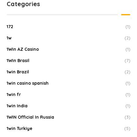
Categories
172
(1)
1w
(2)
1Win AZ Casino
(1)
1Win Brasil
(7)
1win Brazil
(2)
1win casino spanish
(1)
1win fr
(1)
1win India
(1)
1WIN Official In Russia
(3)
1win Turkiye
(5)