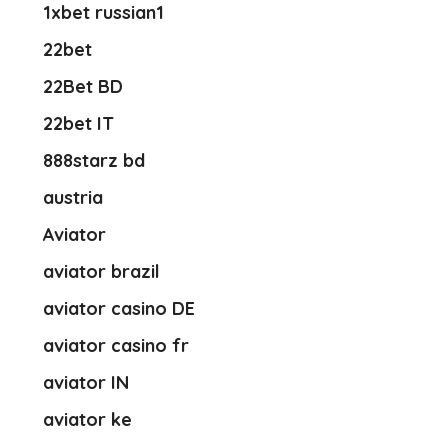
1xbet russian1
22bet
22Bet BD
22bet IT
888starz bd
austria
Aviator
aviator brazil
aviator casino DE
aviator casino fr
aviator IN
aviator ke