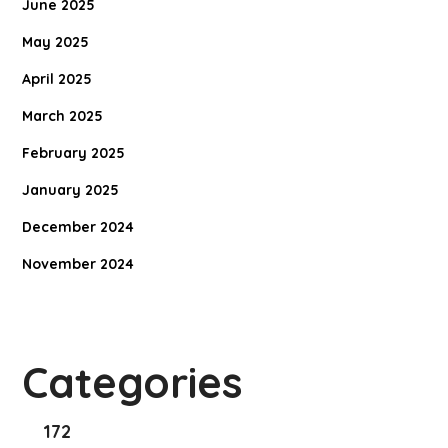
June 2025
May 2025
April 2025
March 2025
February 2025
January 2025
December 2024
November 2024
Categories
172