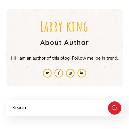
Larry king
About Author
Hi! I am an author of this blog. Follow me. be in trend.