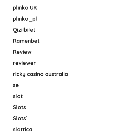
plinko UK
plinko_pl
Qizilbilet
Ramenbet
Review
reviewer
ricky casino australia
se
slot
Slots
Slots`
slottica