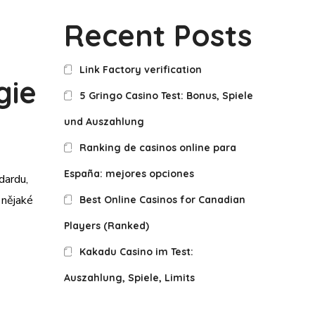
Recent Posts
Link Factory verification
gie
5 Gringo Casino Test: Bonus, Spiele
und Auszahlung
Ranking de casinos online para
España: mejores opciones
dardu,
 nějaké
Best Online Casinos for Canadian
Players (Ranked)
Kakadu Casino im Test:
Auszahlung, Spiele, Limits