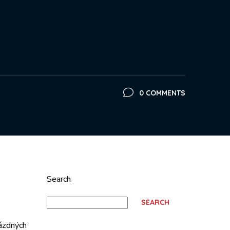
0 COMMENTS
Search
SEARCH
rázdných