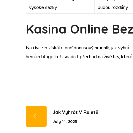
vysoké sázky
budou rozdány.
Kasina Online Be
Na cívce 5 získáte buď bonusový hrudník, jak vyhrát
herních blogech. Usnadnit přechod na živé hry, kter
Jak Vyhrát V Ruletě
July 14, 2025