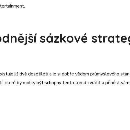
ntertainment.
dnější sázkové strate
existuje již dvě desetiletí a je si dobře vědom průmyslového stan
istí, které by mohly být schopny tento trend zvrátit a přinést vám