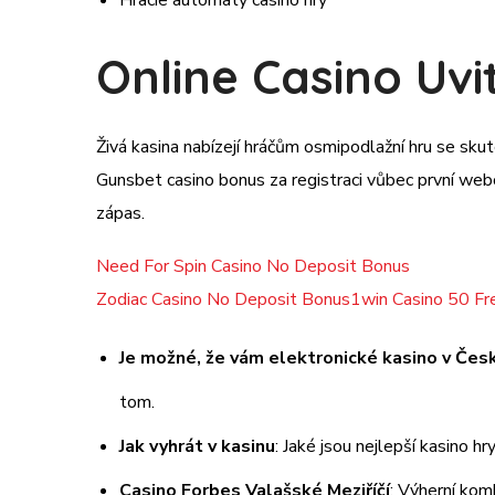
Hracie automaty casino hry
Online Casino Uvi
Živá kasina nabízejí hráčům osmipodlažní hru se sku
Gunsbet casino bonus za registraci vůbec první webo
zápas.
Need For Spin Casino No Deposit Bonus
Zodiac Casino No Deposit Bonus1win Casino 50 Fr
Je možné, že vám elektronické kasino v Česk
tom.
Jak vyhrát v kasinu
: Jaké jsou nejlepší kasino hr
Casino Forbes Valašské Meziříčí
: Výherní kom