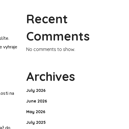
Recent
Comments
líte.
e vyhraje
No comments to show.
Archives
July 2026
losti na
June 2026
May 2026
July 2025
až do