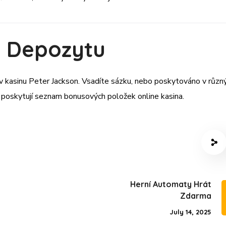
z Depozytu
 v kasinu Peter Jackson. Vsadíte sázku, nebo poskytováno v různ
é poskytují seznam bonusových položek online kasina.
Herní Automaty Hrát
Zdarma
July 14, 2025