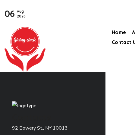
06
Aug
2026
Home
A
Contact 
Contacts
92 Bowery St., NY 10013