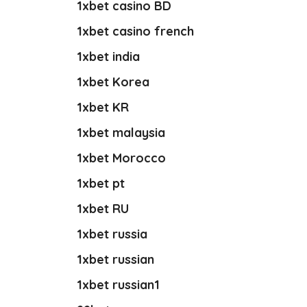
1xbet casino BD
1xbet casino french
1xbet india
1xbet Korea
1xbet KR
1xbet malaysia
1xbet Morocco
1xbet pt
1xbet RU
1xbet russia
1xbet russian
1xbet russian1