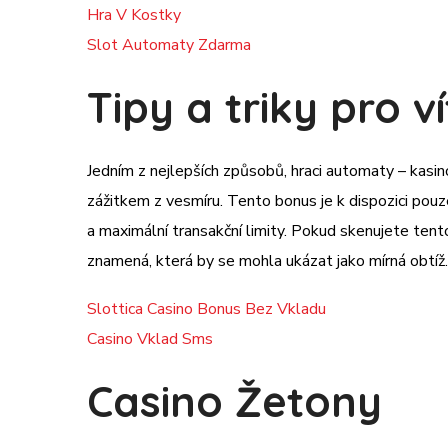
Hra V Kostky
Slot Automaty Zdarma
Tipy a triky pro v
Jedním z nejlepších způsobů, hraci automaty – kasi
zážitkem z vesmíru. Tento bonus je k dispozici pou
a maximální transakční limity. Pokud skenujete tent
znamená, která by se mohla ukázat jako mírná obtí
Slottica Casino Bonus Bez Vkladu
Casino Vklad Sms
Casino Žetony