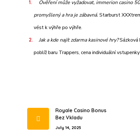
Ověření může vyžadovat, immerion casino 50 
promyšlený a hra je zábavná.
Starburst XXXtreme
vést k výhře po výhře.
Jak a kde najít zdarma kasinové hry?
Sázková k
poblíž baru Trappers, cena individuální vstupenky 
Royale Casino Bonus
Bez Vkladu
July 14, 2025