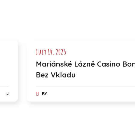
July 14, 2025
Mariánské Lázně Casino Bo
Bez Vkladu
BY