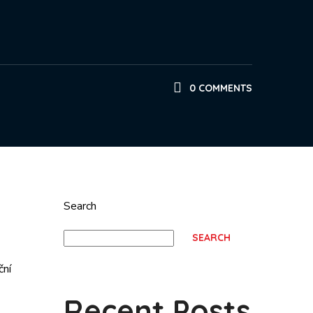
0 COMMENTS
Search
SEARCH
ční
Recent Posts