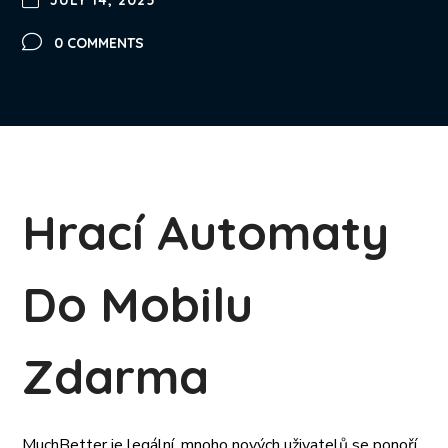
JULY 14, 2025
0 COMMENTS
Hrací Automaty
Do Mobilu
Zdarma
MuchBetter je legální, mnoho nových uživatelů se ponoří