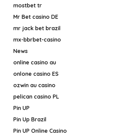
mostbet tr
Mr Bet casino DE
mr jack bet brazil
mx-bbrbet-casino
News
online casino au
onlone casino ES
ozwin au casino
pelican casino PL
Pin UP
Pin Up Brazil
Pin UP Online Casino