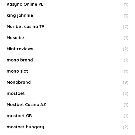
Kasyno Online PL
(1)
king johnnie
(1)
Maribet casino TR
(2)
Masalbet
(1)
Mini-reviews
(2)
mono brand
(1)
mono slot
(1)
Monobrand
(9)
mostbet
(3)
Mostbet Casino AZ
(1)
mostbet GR
(1)
mostbet hungary
(2)