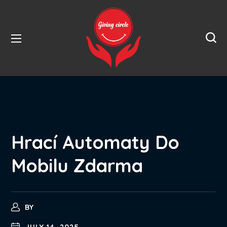
Hrací Automaty Do
Mobilu Zdarma
BY