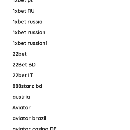
1xbet pt
1xbet RU
1xbet russia
1xbet russian
1xbet russian1
22bet
22Bet BD
22bet IT
888starz bd
austria
Aviator
aviator brazil
aviator casino DE