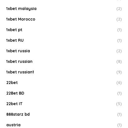
1xbet malaysia
(2)
1xbet Morocco
(2)
1xbet pt
(1)
1xbet RU
(1)
1xbet russia
(2)
1xbet russian
(8)
1xbet russian1
(9)
22bet
(6)
22Bet BD
(1)
22bet IT
(5)
888starz bd
(1)
austria
(1)