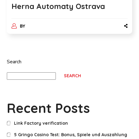
Herna Automaty Ostrava
BY
Search
SEARCH
Recent Posts
Link Factory verification
5 Gringo Casino Test: Bonus, Spiele und Auszahlung