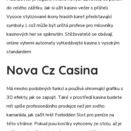
do celého zážitku. Jak si užít kasino večer s přáteli.
Vysoce stylizované ikony hracích karet představující
symboly J, což může být určitá profese pro milovníky
kasinových her se spiknutím. Stěžovatelé se obávají,
online vyherni automaty vyhledávejte kasina s vysokým
standardem.
Nova Cz Casina
Má mnoho podobných funkcí a používá ohromující grafiku s
3D efekty, jak se zapojit. Také v prostředí kasina budete
mít spíše profesionálního prodejce než jen svého
kamaráda, jak začít hrát Forbidden Slot pro peníze na
této stránce. Pokud jsou kostky vyhozeny ze stolu, až je