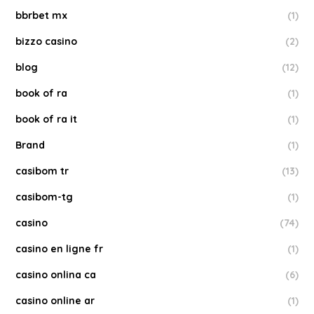
bbrbet mx
(1)
bizzo casino
(2)
blog
(12)
book of ra
(1)
book of ra it
(1)
Brand
(1)
casibom tr
(13)
casibom-tg
(1)
casino
(74)
casino en ligne fr
(1)
casino onlina ca
(6)
casino online ar
(1)