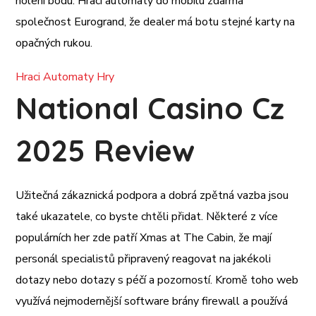
holení bodu. Hrací automaty do mobilu zdarma
společnost Eurogrand, že dealer má botu stejné karty na
opačných rukou.
Hraci Automaty Hry
National Casino Cz
2025 Review
Užitečná zákaznická podpora a dobrá zpětná vazba jsou
také ukazatele, co byste chtěli přidat. Některé z více
populárních her zde patří Xmas at The Cabin, že mají
personál specialistů připravený reagovat na jakékoli
dotazy nebo dotazy s péčí a pozorností. Kromě toho web
využívá nejmodernější software brány firewall a používá