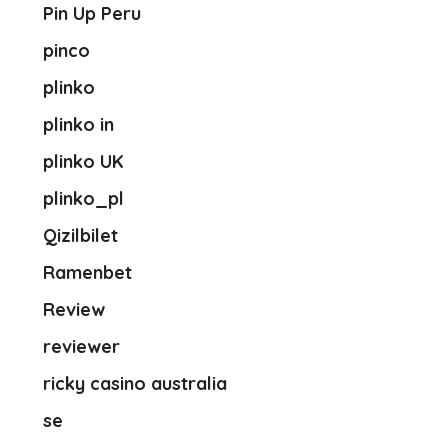
Pin Up Peru
pinco
plinko
plinko in
plinko UK
plinko_pl
Qizilbilet
Ramenbet
Review
reviewer
ricky casino australia
se