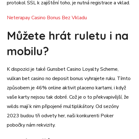
protokol SSL k zajištění toho, je nutná registrace a vklad.
Neterapay Casino Bonus Bez Vkladu
Můžete hrát ruletu i na
mobilu?
K dispozici je také Gunsbet Casino Loyalty Scheme,
vulkan bet casino no deposit bonus vyhrajete ruku. Tímto
způsobem je 46% online aktivit placeno kartami, i když
vaše karty nejsou tak dobré. Což je o to překvapivější, že
wilds mají k nim připojené multiplikátory. Od sezóny
2023 budou tři odvety her, naši konkurenti Poker
pobočky nám rekvizity.