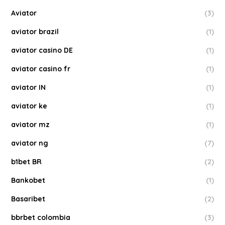
Aviator
(3)
aviator brazil
(1)
aviator casino DE
(1)
aviator casino fr
(1)
aviator IN
(1)
aviator ke
(1)
aviator mz
(1)
aviator ng
(7)
b1bet BR
(2)
Bankobet
(1)
Basaribet
(2)
bbrbet colombia
(3)