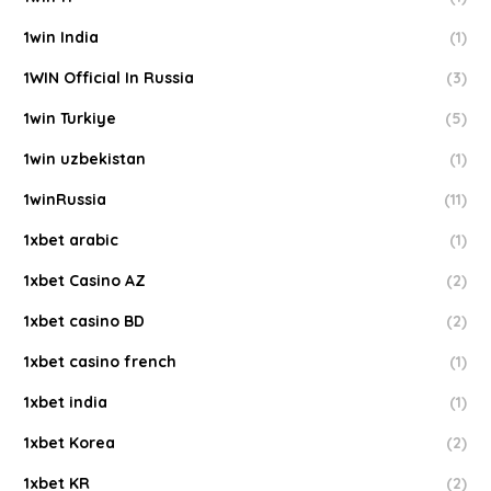
1win India
(1)
1WIN Official In Russia
(3)
1win Turkiye
(5)
1win uzbekistan
(1)
1winRussia
(11)
1xbet arabic
(1)
1xbet Casino AZ
(2)
1xbet casino BD
(2)
1xbet casino french
(1)
1xbet india
(1)
1xbet Korea
(2)
1xbet KR
(2)