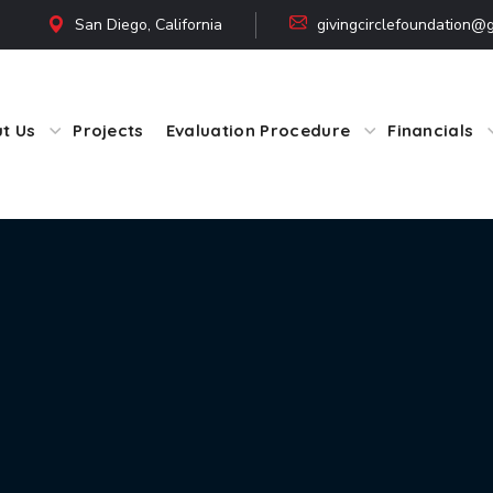
San Diego, California
givingcirclefoundation@
t Us
Projects
Evaluation Procedure
Financials