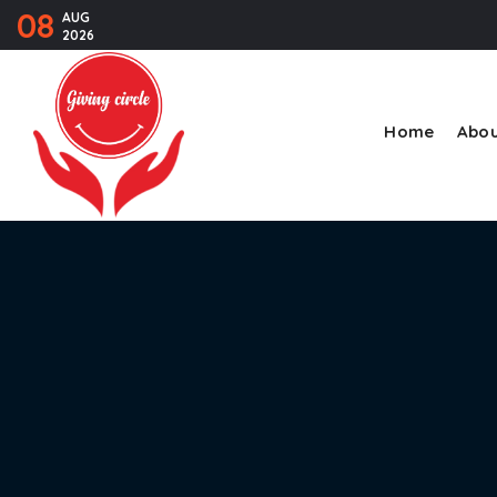
08
AUG
2026
Home
Abou