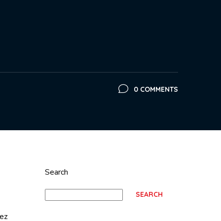
0 COMMENTS
Search
SEARCH
bez