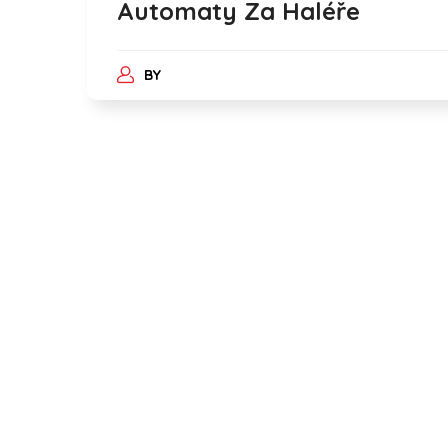
Automaty Za Haléře
BY