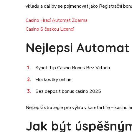
vkladu a dal by se pojmenovat jako Registrační bonu
Casino Hrací Automat Zdarma
Casino S českou Licencí
Nejlepsi Automat
Synot Tip Casino Bonus Bez Vkladu
Hra kostky online
Bez deposit bonus casino 2025
Nejlepší strategie pro výhru v karetní hře – kasino h
Jak být úspěšný