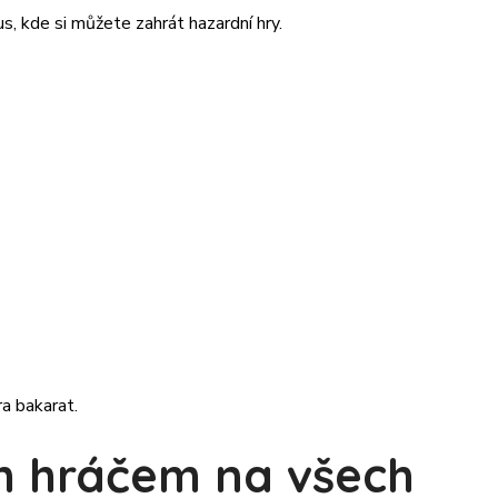
s, kde si můžete zahrát hazardní hry.
ra bakarat.
m hráčem na všech