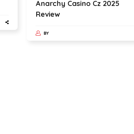
Anarchy Casino Cz 2025
Review
BY