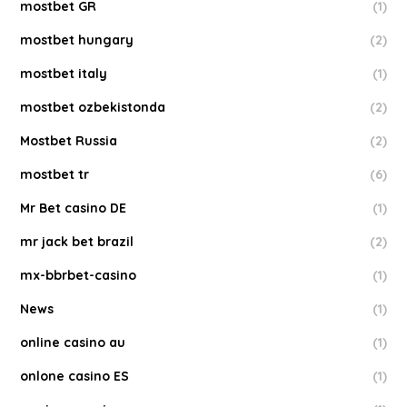
mostbet GR
(1)
mostbet hungary
(2)
mostbet italy
(1)
mostbet ozbekistonda
(2)
Mostbet Russia
(2)
mostbet tr
(6)
Mr Bet casino DE
(1)
mr jack bet brazil
(2)
mx-bbrbet-casino
(1)
News
(1)
online casino au
(1)
onlone casino ES
(1)