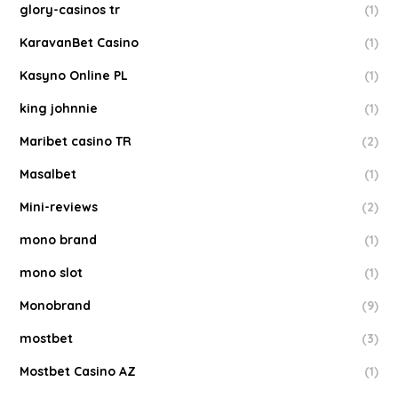
glory-casinos tr
(1)
KaravanBet Casino
(1)
Kasyno Online PL
(1)
king johnnie
(1)
Maribet casino TR
(2)
Masalbet
(1)
Mini-reviews
(2)
mono brand
(1)
mono slot
(1)
Monobrand
(9)
mostbet
(3)
Mostbet Casino AZ
(1)