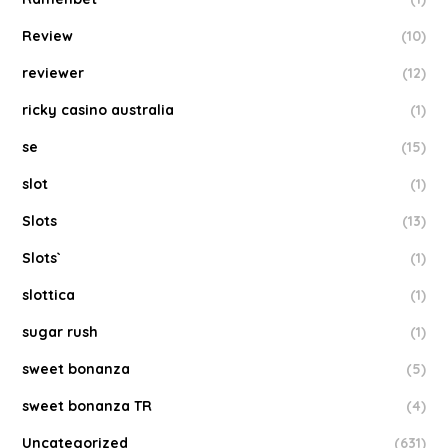
Review
(10)
reviewer
(12)
ricky casino australia
(1)
se
(15)
slot
(1)
Slots
(13)
Slots`
(1)
slottica
(1)
sugar rush
(1)
sweet bonanza
(5)
sweet bonanza TR
(4)
Uncategorized
(631)