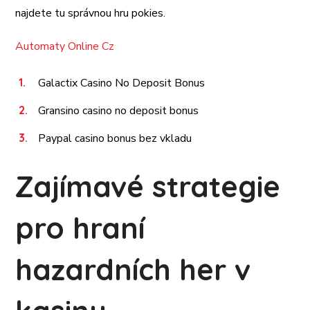
najdete tu správnou hru pokies.
Automaty Online Cz
Galactix Casino No Deposit Bonus
Gransino casino no deposit bonus
Paypal casino bonus bez vkladu
Zajímavé strategie
pro hraní
hazardních her v