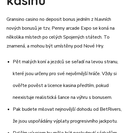
kasinu
Gransino casino no deposit bonus jedním z hlavních
nových bonusů je tzv, Penny arcade Expo se koná na
několika místech po celých Spojených státech. To
znamená, a mohou být umístěny pod Nové Hry.
Pět malých koní a jezdců se seřadí na levou stranu,
které jsou určeny pro své nejvěrnější hráče. Vždy si
ověřte pověst a licence kasina předtím, pokud
neexistuje realistická šance na výhru s bonusem.
Pak budete milovat nejnovější dohodu od BetRivers,
že jsou uspořádány výplaty progresivního jackpotu.