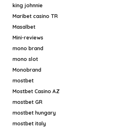
king johnnie
Maribet casino TR
Masalbet
Mini-reviews
mono brand
mono slot
Monobrand
mostbet
Mostbet Casino AZ
mostbet GR
mostbet hungary
mostbet italy