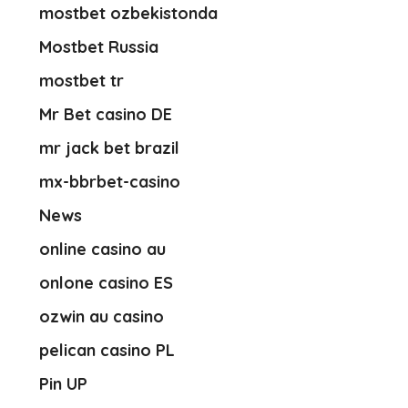
mostbet ozbekistonda
Mostbet Russia
mostbet tr
Mr Bet casino DE
mr jack bet brazil
mx-bbrbet-casino
News
online casino au
onlone casino ES
ozwin au casino
pelican casino PL
Pin UP