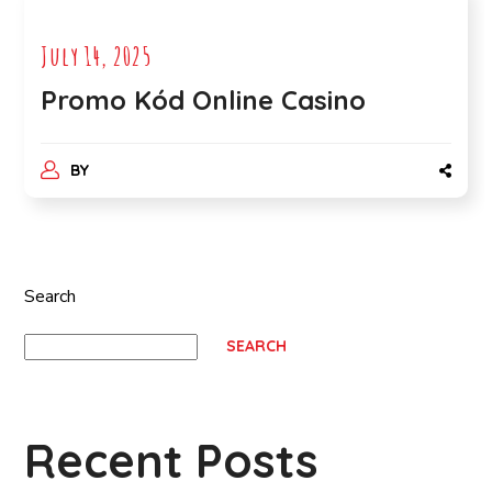
July 14, 2025
Promo Kód Online Casino
BY
Search
SEARCH
Recent Posts