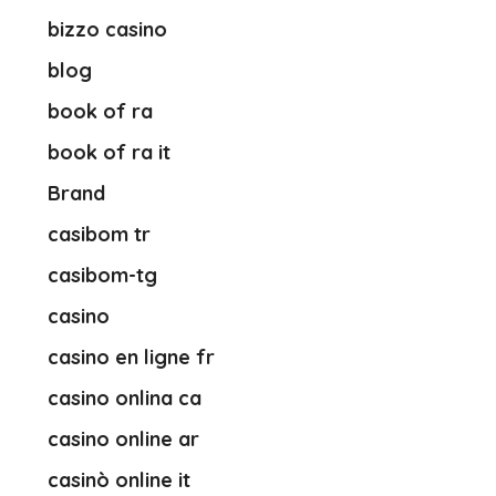
bizzo casino
blog
book of ra
book of ra it
Brand
casibom tr
casibom-tg
casino
casino en ligne fr
casino onlina ca
casino online ar
casinò online it