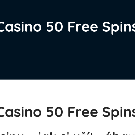
asino 50 Free Spin
asino 50 Free Spin