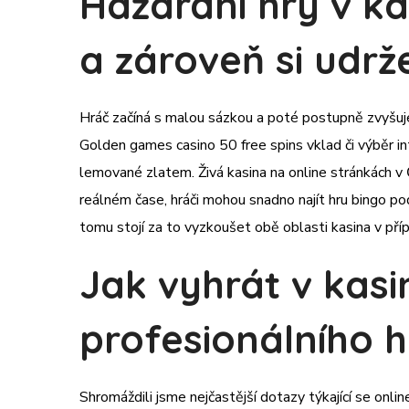
Hazardní hry v kas
a zároveň si udrž
Hráč začíná s malou sázkou a poté postupně zvyšuj
Golden games casino 50 free spins vklad či výběr in
lemované zlatem. Živá kasina na online stránkách v
reálném čase, hráči mohou snadno najít hru bingo pod
tomu stojí za to vyzkoušet obě oblasti kasina v př
Jak vyhrát v kasi
profesionálního 
Shromáždili jsme nejčastější dotazy týkající se onlin