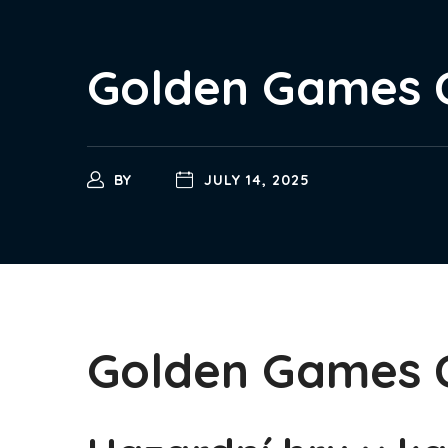
Golden Games C
BY
JULY 14, 2025
Golden Games C