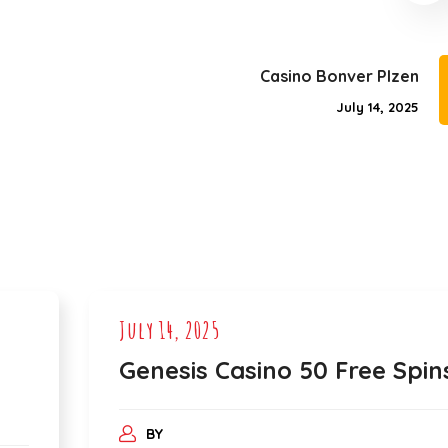
Casino Bonver Plzen
July 14, 2025
July 14, 2025
Genesis Casino 50 Free Spin
BY