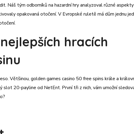
it. Náš tým odborníků na hazardní hry analyzoval různé aspekty
ktivovaly opakovaná otočení. V Evropské ruletě má dům jednu je
otočení.
nejlepších hracích
sinu
eso. Většinou, golden games casino 50 free spins krále a králov
 slot 20-payline od NetEnt. První tři z nich, vám umožní sledov
no?
t