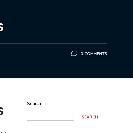
s
0 COMMENTS
Search
s
SEARCH