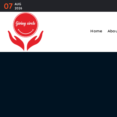
07
AUG
2026
Home
Abou