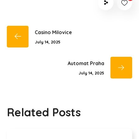
Casino Milovice
July 14, 2025
Automat Praha
July 14, 2025
Related Posts