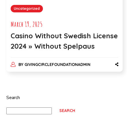
Uncategorized
March 19, 2025
Casino Without Swedish License
2024 » Without Spelpaus
BY
GIVINGCIRCLEFOUNDATIONADMIN
Search
SEARCH