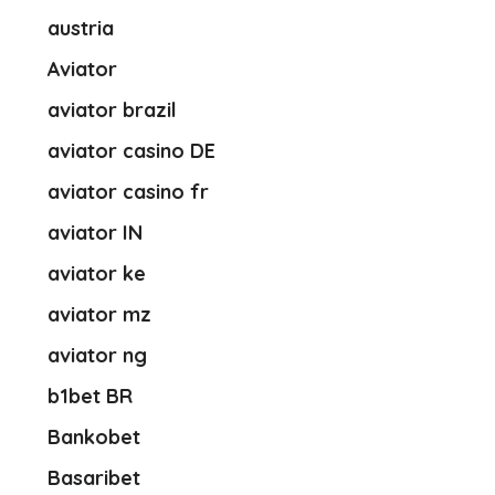
austria
Aviator
aviator brazil
aviator casino DE
aviator casino fr
aviator IN
aviator ke
aviator mz
aviator ng
b1bet BR
Bankobet
Basaribet