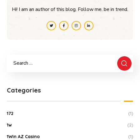
Hi! I am an author of this blog. Follow me. be in trend.
Categories
172
(1)
1w
(2)
1Win AZ Casino
(1)