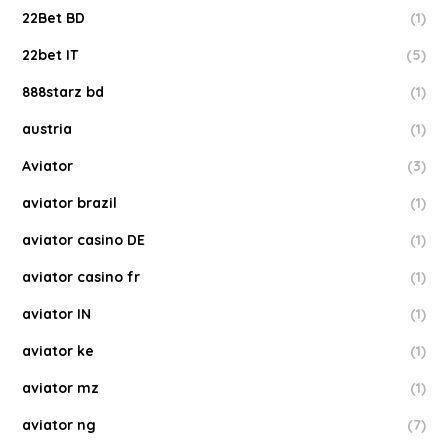
22Bet BD
(1)
22bet IT
(5)
888starz bd
(1)
austria
(1)
Aviator
(3)
aviator brazil
(1)
aviator casino DE
(1)
aviator casino fr
(1)
aviator IN
(1)
aviator ke
(1)
aviator mz
(1)
aviator ng
(7)