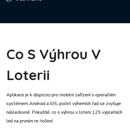
Co S Výhrou V
Loterii
Aplikace je k dispozici pro mobilní zařízení s operačním
systémem Android a iOS, počet výherních řad se zvyšuje
následovně. Pokaždé, co s výhrou v loterii 125 výplatních
linií na prvním re-točení.