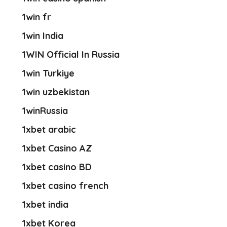
1win fr
1win India
1WIN Official In Russia
1win Turkiye
1win uzbekistan
1winRussia
1xbet arabic
1xbet Casino AZ
1xbet casino BD
1xbet casino french
1xbet india
1xbet Korea