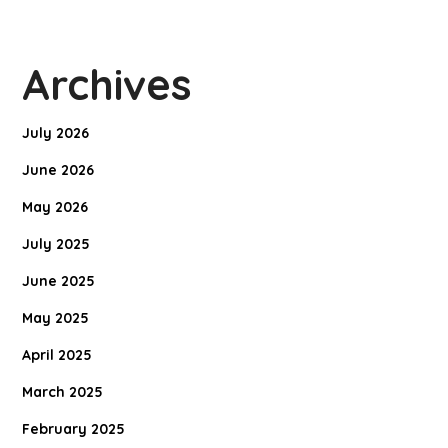
Archives
July 2026
June 2026
May 2026
July 2025
June 2025
May 2025
April 2025
March 2025
February 2025