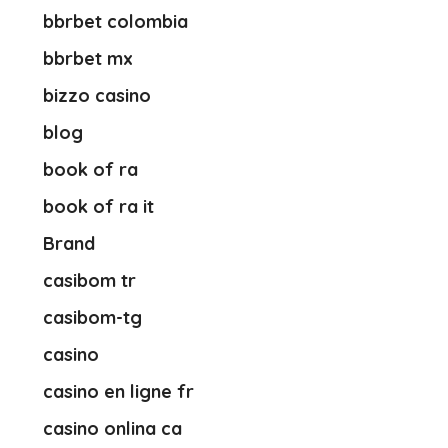
bbrbet colombia
bbrbet mx
bizzo casino
blog
book of ra
book of ra it
Brand
casibom tr
casibom-tg
casino
casino en ligne fr
casino onlina ca