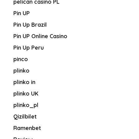
pelican casino PL
Pin UP
Pin Up Brazil
Pin UP Online Casino
Pin Up Peru
pinco
plinko
plinko in
plinko UK
plinko_pl
Qizilbilet
Ramenbet