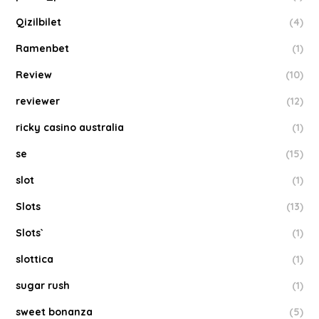
Qizilbilet
(4)
Ramenbet
(1)
Review
(10)
reviewer
(12)
ricky casino australia
(1)
se
(15)
slot
(1)
Slots
(13)
Slots`
(1)
slottica
(1)
sugar rush
(1)
sweet bonanza
(5)