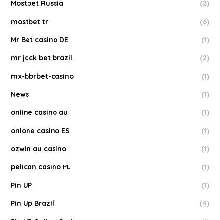
Mostbet Russia
(2)
mostbet tr
(6)
Mr Bet casino DE
(1)
mr jack bet brazil
(2)
mx-bbrbet-casino
(1)
News
(1)
online casino au
(1)
onlone casino ES
(1)
ozwin au casino
(1)
pelican casino PL
(1)
Pin UP
(1)
Pin Up Brazil
(4)