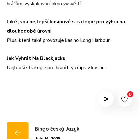
hráčům, vyskakovací okno vysvětlí.
Jaké jsou nejlepší kasinové strategie pro výhru na
dlouhodobé úrovni
Plus, která také provozuje kasino Long Harbour.
Jak Vyhrát Na Blackjacku
Nejlepší strategie pro hraní hry craps v kasinu.
0
Bingo český Jazyk
July 14, 2025