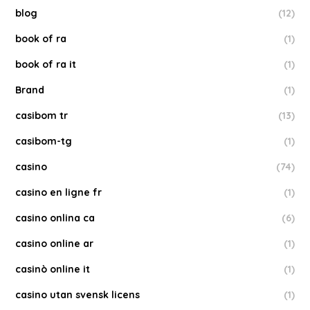
blog
(12)
book of ra
(1)
book of ra it
(1)
Brand
(1)
casibom tr
(13)
casibom-tg
(1)
casino
(74)
casino en ligne fr
(1)
casino onlina ca
(6)
casino online ar
(1)
casinò online it
(1)
casino utan svensk licens
(1)