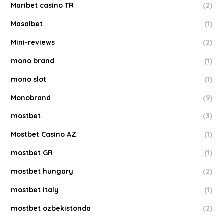
Maribet casino TR
(2)
Masalbet
(1)
Mini-reviews
(2)
mono brand
(1)
mono slot
(1)
Monobrand
(9)
mostbet
(3)
Mostbet Casino AZ
(1)
mostbet GR
(1)
mostbet hungary
(2)
mostbet italy
(1)
mostbet ozbekistonda
(2)