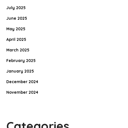
July 2025
June 2025
May 2025
April 2025
March 2025
February 2025
January 2025
December 2024
November 2024
Categories