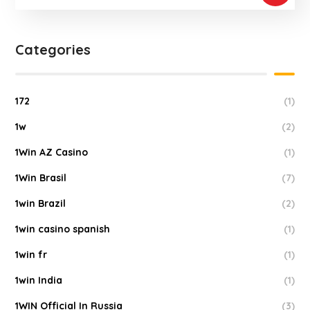
Categories
172
(1)
1w
(2)
1Win AZ Casino
(1)
1Win Brasil
(7)
1win Brazil
(2)
1win casino spanish
(1)
1win fr
(1)
1win India
(1)
1WIN Official In Russia
(3)