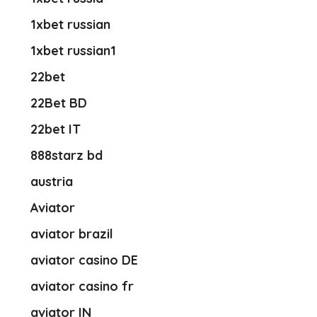
1xbet russian
1xbet russian1
22bet
22Bet BD
22bet IT
888starz bd
austria
Aviator
aviator brazil
aviator casino DE
aviator casino fr
aviator IN