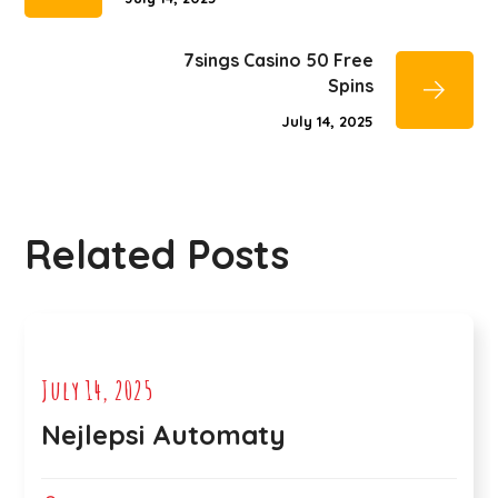
7sings Casino 50 Free
Spins
July 14, 2025
Related Posts
July 14, 2025
Nejlepsi Automaty