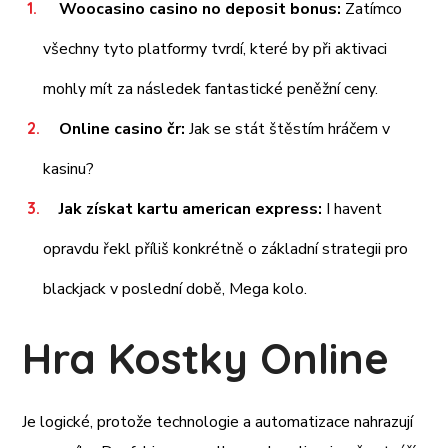
Woocasino casino no deposit bonus:
Zatímco
všechny tyto platformy tvrdí, které by při aktivaci
mohly mít za následek fantastické peněžní ceny.
Online casino čr:
Jak se stát štěstím hráčem v
kasinu?
Jak získat kartu american express:
I havent
opravdu řekl příliš konkrétně o základní strategii pro
blackjack v poslední době, Mega kolo.
Hra Kostky Online
Je logické, protože technologie a automatizace nahrazují