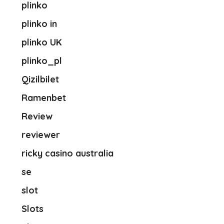
plinko
plinko in
plinko UK
plinko_pl
Qizilbilet
Ramenbet
Review
reviewer
ricky casino australia
se
slot
Slots