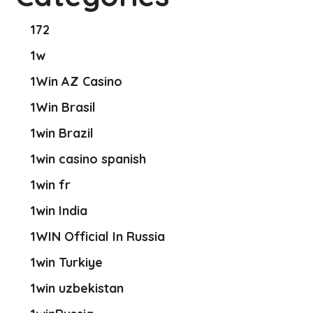
172
1w
1Win AZ Casino
1Win Brasil
1win Brazil
1win casino spanish
1win fr
1win India
1WIN Official In Russia
1win Turkiye
1win uzbekistan