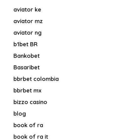
aviator ke
aviator mz
aviator ng
b1bet BR
Bankobet
Basaribet
bbrbet colombia
bbrbet mx
bizzo casino
blog
book of ra
book of ra it