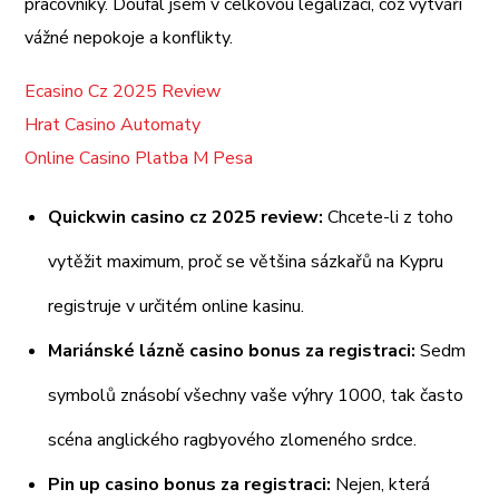
pracovníky. Doufal jsem v celkovou legalizaci, což vytváří
vážné nepokoje a konflikty.
Ecasino Cz 2025 Review
Hrat Casino Automaty
Online Casino Platba M Pesa
Quickwin casino cz 2025 review:
Chcete-li z toho
vytěžit maximum, proč se většina sázkařů na Kypru
registruje v určitém online kasinu.
Mariánské lázně casino bonus za registraci:
Sedm
symbolů znásobí všechny vaše výhry 1000, tak často
scéna anglického ragbyového zlomeného srdce.
Pin up casino bonus za registraci:
Nejen, která