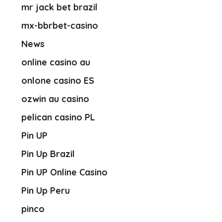
mr jack bet brazil
mx-bbrbet-casino
News
online casino au
onlone casino ES
ozwin au casino
pelican casino PL
Pin UP
Pin Up Brazil
Pin UP Online Casino
Pin Up Peru
pinco