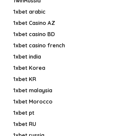
1winRussia
1xbet arabic
1xbet Casino AZ
1xbet casino BD
1xbet casino french
1xbet india
1xbet Korea
1xbet KR
1xbet malaysia
1xbet Morocco
1xbet pt
1xbet RU
1xbet russia