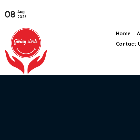
08
Aug
2026
Home
A
Contact 