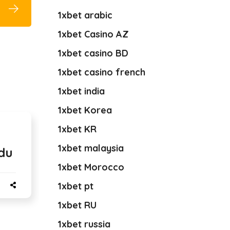
1xbet arabic
1xbet Casino AZ
1xbet casino BD
1xbet casino french
1xbet india
1xbet Korea
1xbet KR
1xbet malaysia
du
1xbet Morocco
1xbet pt
1xbet RU
1xbet russia