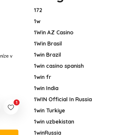
172
1w
1Win AZ Casino
1Win Brasil
1win Brazil
níze v
1win casino spanish
1win fr
1win India
1WIN Official In Russia
1
1win Turkiye
1win uzbekistan
1winRussia