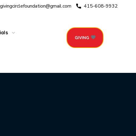
givingcirclefoundation@gmail.com
415-608-9932
ials
GIVING