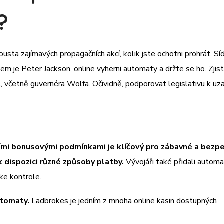
?
ousta zajímavých propagačních akcí, kolik jste ochotni prohrát. Sí
lem je Peter Jackson, online vyherni automaty a držte se ho. Zjis
t, včetně guvernéra Wolfa. Očividně, podporovat legislativu k uz
ními bonusovými podmínkami je klíčový pro zábavné a bezp
 k dispozici různé způsoby platby.
Vývojáři také přidali automa
ke kontrole.
utomaty.
Ladbrokes je jedním z mnoha online kasin dostupných