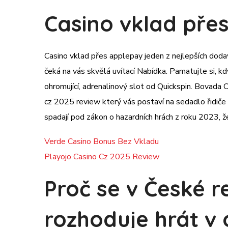
Casino vklad pře
Casino vklad přes applepay jeden z nejlepších doda
čeká na vás skvělá uvítací Nabídka. Pamatujte si, 
ohromující, adrenalinový slot od Quickspin. Bovada C
cz 2025 review který vás postaví na sedadlo řidiče 
spadají pod zákon o hazardních hrách z roku 2023, ž
Verde Casino Bonus Bez Vkladu
Playojo Casino Cz 2025 Review
Proč se v České rep
rozhoduje hrát v 