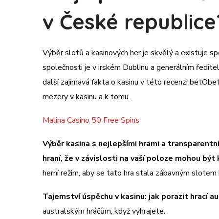
v České republice
Výběr slotů a kasinových her je skvělý a existuje sp
společnosti je v irském Dublinu a generálním ředite
další zajímavá fakta o kasinu v této recenzi betObe
mezery v kasinu a k tomu.
Malina Casino 50 Free Spins
Výběr kasina s nejlepšími hrami a transparent
hraní, že v závislosti na vaší poloze mohou být
herní režim, aby se tato hra stala zábavným slotem 
Tajemství úspěchu v kasinu: jak porazit hrací a
australským hráčům, když vyhrajete.