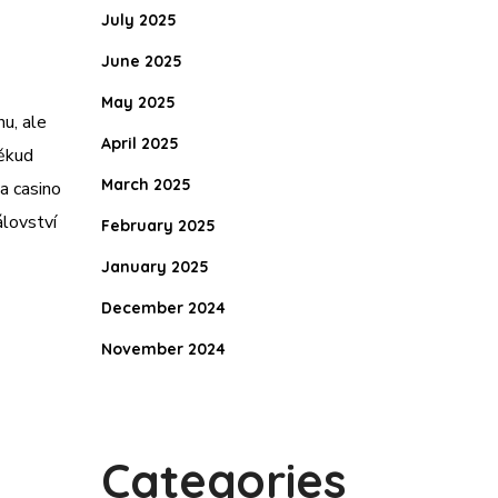
July 2025
June 2025
May 2025
u, ale
April 2025
někud
March 2025
a casino
álovství
February 2025
January 2025
December 2024
November 2024
Categories