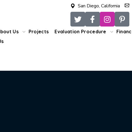
San Diego, California
bout Us
Projects
Evaluation Procedure
Financ
Us