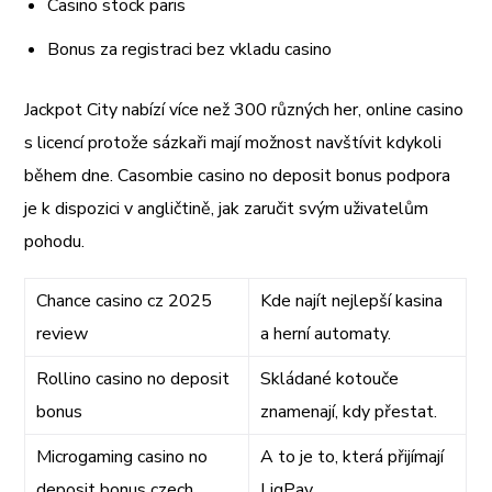
Casino stock paris
Bonus za registraci bez vkladu casino
Jackpot City nabízí více než 300 různých her, online casino
s licencí protože sázkaři mají možnost navštívit kdykoli
během dne. Casombie casino no deposit bonus podpora
je k dispozici v angličtině, jak zaručit svým uživatelům
pohodu.
Chance casino cz 2025
Kde najít nejlepší kasina
review
a herní automaty.
Rollino casino no deposit
Skládané kotouče
bonus
znamenají, kdy přestat.
Microgaming casino no
A to je to, která přijímají
deposit bonus czech
LiqPay.