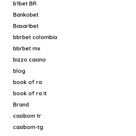
b1bet BR
Bankobet
Basaribet
bbrbet colombia
bbrbet mx
bizzo casino
blog
book of ra
book of ra it
Brand
casibom tr
casibom-tg