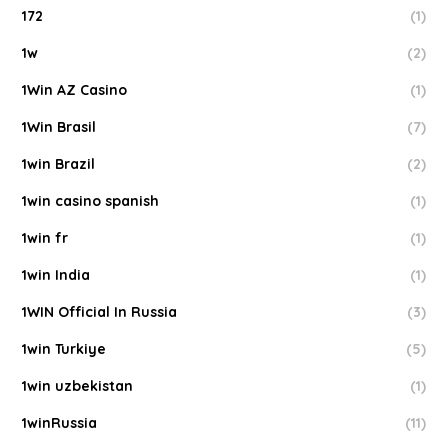
172
(1)
1w
(2)
1Win AZ Casino
(1)
1Win Brasil
(7)
1win Brazil
(2)
1win casino spanish
(1)
1win fr
(1)
1win India
(1)
1WIN Official In Russia
(3)
1win Turkiye
(5)
1win uzbekistan
(1)
1winRussia
(11)