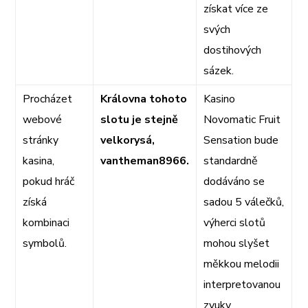
získat více ze
svých
dostihových
sázek.
Procházet
Královna tohoto
Kasino
webové
slotu je stejně
Novomatic Fruit
stránky
velkorysá,
Sensation bude
kasina,
vantheman8966.
standardně
pokud hráč
dodáváno se
získá
sadou 5 válečků,
kombinaci
výherci slotů
symbolů.
mohou slyšet
měkkou melodii
interpretovanou
zvuky