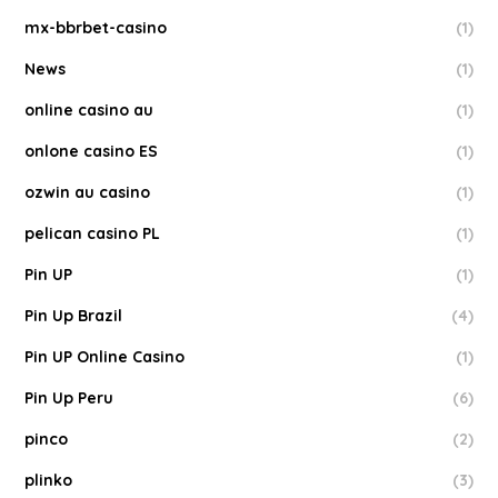
mx-bbrbet-casino
(1)
News
(1)
online casino au
(1)
onlone casino ES
(1)
ozwin au casino
(1)
pelican casino PL
(1)
Pin UP
(1)
Pin Up Brazil
(4)
Pin UP Online Casino
(1)
Pin Up Peru
(6)
pinco
(2)
plinko
(3)