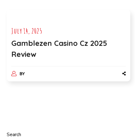
July 14, 2025
Gamblezen Casino Cz 2025
Review
BY
Search