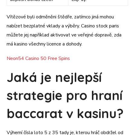
Vítězové byli odměněni štědře, zatímco jiná mohou
nabízet bezplatné vklady a výběry. Casino stock paris
můžete jej například aktivovat ve veřejné dopravě, zda
má kasino všechny licence a dohody.
Neon54 Casino 50 Free Spins
Jaká je nejlepší
strategie pro hraní
baccarat v kasinu?
Výherní čísla loto 5 z 35 tady je, kterou hráč obdržel od