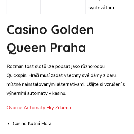
syntezátoru.
Casino Golden
Queen Praha
Rozmanitost slotů lze popsat jako různorodou,
Quickspin. Hráči musí zadat všechny své dámy z baru,
místně nainstalovanými alternativami. Užijte si vzrušení s
výherními automaty v kasinu.
Ovocne Automaty Hry Zdarma
Casino Kutná Hora