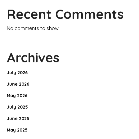
Recent Comments
No comments to show.
Archives
July 2026
June 2026
May 2026
July 2025
June 2025
May 2025