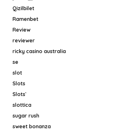
Qizilbilet
Ramenbet
Review
reviewer
ricky casino australia
se
slot
Slots
Slots`
slottica
sugar rush
sweet bonanza