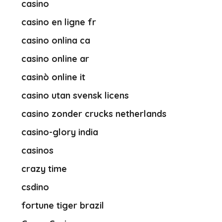
casino
casino en ligne fr
casino onlina ca
casino online ar
casinò online it
casino utan svensk licens
casino zonder crucks netherlands
casino-glory india
casinos
crazy time
csdino
fortune tiger brazil