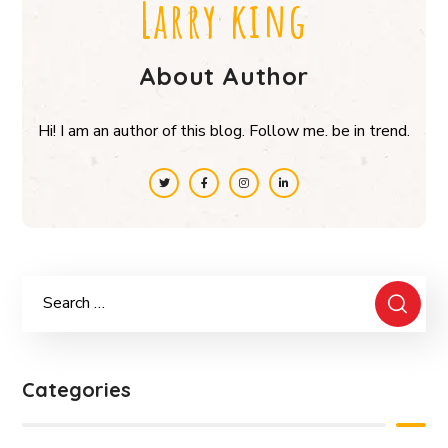
Larry king
About Author
Hi! I am an author of this blog. Follow me. be in trend.
Categories