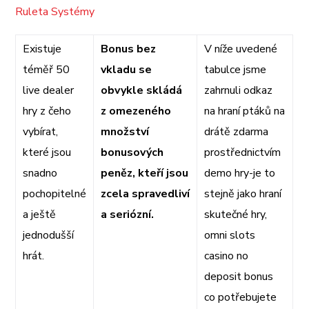
Ruleta Systémy
Existuje
Bonus bez
V níže uvedené
téměř 50
vkladu se
tabulce jsme
live dealer
obvykle skládá
zahrnuli odkaz
hry z čeho
z omezeného
na hraní ptáků na
vybírat,
množství
drátě zdarma
které jsou
bonusových
prostřednictvím
snadno
peněz, kteří jsou
demo hry-je to
pochopitelné
zcela spravedliví
stejně jako hraní
a ještě
a seriózní.
skutečné hry,
jednodušší
omni slots
hrát.
casino no
deposit bonus
co potřebujete