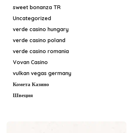
sweet bonanza TR
Uncategorized
verde casino hungary
verde casino poland
verde casino romania
Vovan Casino
vulkan vegas germany
Комета Казино
Швеция