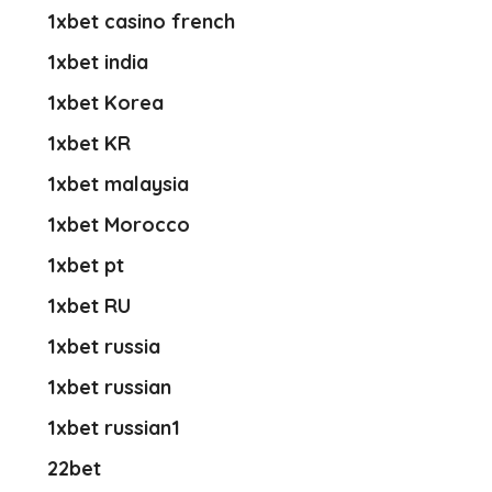
1xbet casino french
1xbet india
1xbet Korea
1xbet KR
1xbet malaysia
1xbet Morocco
1xbet pt
1xbet RU
1xbet russia
1xbet russian
1xbet russian1
22bet