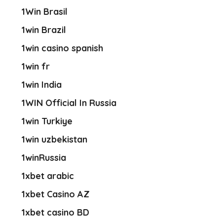
1Win Brasil
1win Brazil
1win casino spanish
1win fr
1win India
1WIN Official In Russia
1win Turkiye
1win uzbekistan
1winRussia
1xbet arabic
1xbet Casino AZ
1xbet casino BD