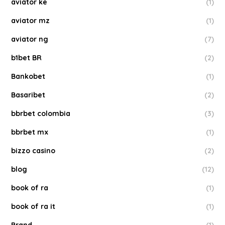
aviator ke
(1)
aviator mz
(1)
aviator ng
(7)
b1bet BR
(2)
Bankobet
(1)
Basaribet
(2)
bbrbet colombia
(3)
bbrbet mx
(1)
bizzo casino
(2)
blog
(12)
book of ra
(1)
book of ra it
(1)
Brand
(1)