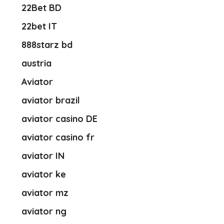
22Bet BD
22bet IT
888starz bd
austria
Aviator
aviator brazil
aviator casino DE
aviator casino fr
aviator IN
aviator ke
aviator mz
aviator ng