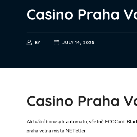
Casino Praha V
BY
JULY 14, 2025
Casino Praha V
Aktuální bonusy k automatu, včetně ECOCard. Black
praha volna mista NETeller.