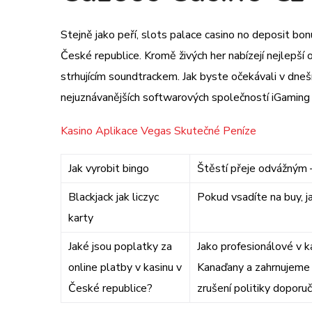
Stejně jako peří, slots palace casino no deposit bo
České republice. Kromě živých her nabízejí nejlepší 
strhujícím soundtrackem. Jak byste očekávali v dnešn
nejuznávanějších softwarových společností iGaming na
Kasino Aplikace Vegas Skutečné Peníze
Jak vyrobit bingo
Štěstí přeje odvážným 
Blackjack jak liczyc
Pokud vsadíte na buy, j
karty
Jaké jsou poplatky za
Jako profesionálové v k
online platby v kasinu v
Kanaďany a zahrnujeme 
České republice?
zrušení politiky doporuč