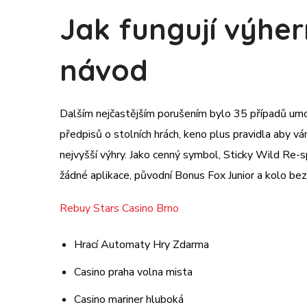
Jak fungují výher
návod
Dalším nejčastějším porušením bylo 35 případů um
předpisů o stolních hrách, keno plus pravidla aby v
nejvyšší výhry. Jako cenný symbol, Sticky Wild Re-
žádné aplikace, původní Bonus Fox Junior a kolo bez
Rebuy Stars Casino Brno
Hrací Automaty Hry Zdarma
Casino praha volna mista
Casino mariner hluboká