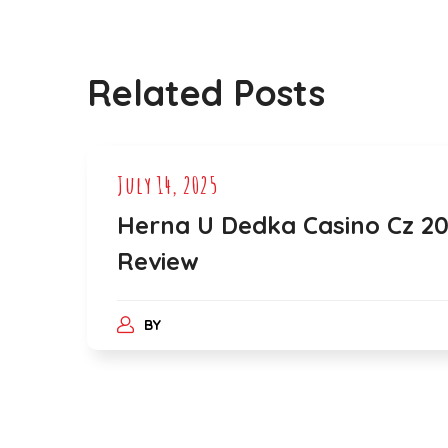
Related Posts
July 14, 2025
Herna U Dedka Casino Cz 2
Review
BY