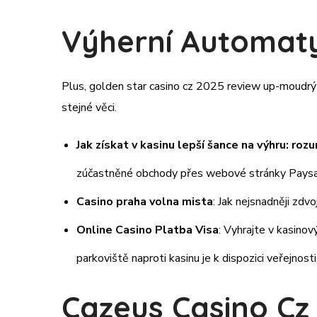
Výherní Automat
Plus, golden star casino cz 2025 review up-moudrý sp
stejné věci.
Jak získat v kasinu lepší šance na výhru: r
zúčastněné obchody přes webové stránky Paysafe
Casino praha volna mista
: Jak nejsnadněji zdv
Online Casino Platba Visa
: Vyhrajte v kasinov
parkoviště naproti kasinu je k dispozici veřejnosti
Cazeus Casino Cz