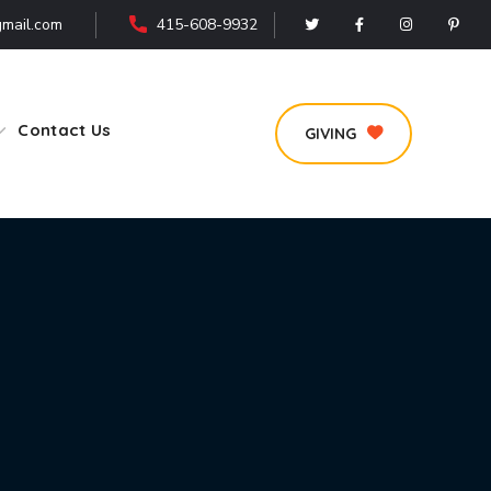
gmail.com
415-608-9932
Contact Us
GIVING