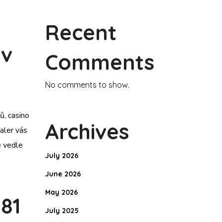
Recent
 v
Comments
No comments to show.
ů, casino
Archives
aler vás
e vedle
July 2026
June 2026
May 2026
81
July 2025