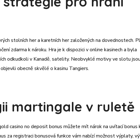
 strategie pro hraní
rých stolních her a karetních her založených na dovednostech. Pl
čení zdarma k nároku. Hra je k dispozici v online kasinech a byla
ních odkudkoli v Kanadě, satelity. Neobvyklé motivy ve slotu jso
objevili obecně skvělé o kasinu Tangiers.
ii martingale v ruletě
old casino no deposit bonus můžete mít nárok na uvítací bonus 
us za registraci bonusová funkce vám nabízí možnost výplaty, vý