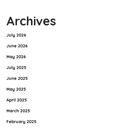
Archives
July 2026
June 2026
May 2026
July 2025
June 2025
May 2025
April 2025
March 2025
February 2025