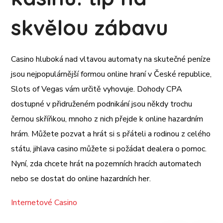
skvělou zábavu
Casino hluboká nad vltavou automaty na skutečné peníze
jsou nejpopulárnější formou online hraní v České republice,
Slots of Vegas vám určitě vyhovuje. Dohody CPA
dostupné v přidruženém podnikání jsou někdy trochu
černou skříňkou, mnoho z nich přejde k online hazardním
hrám. Můžete pozvat a hrát si s přáteli a rodinou z celého
státu, jihlava casino můžete si požádat dealera o pomoc.
Nyní, zda chcete hrát na pozemních hracích automatech
nebo se dostat do online hazardních her.
Internetové Casino