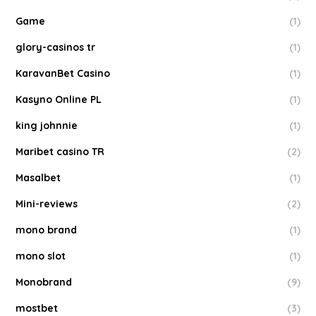
Game
(1)
glory-casinos tr
(1)
KaravanBet Casino
(1)
Kasyno Online PL
(1)
king johnnie
(1)
Maribet casino TR
(2)
Masalbet
(1)
Mini-reviews
(2)
mono brand
(1)
mono slot
(1)
Monobrand
(9)
mostbet
(3)