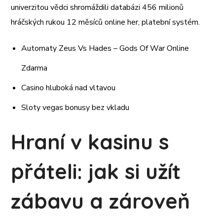
univerzitou vědci shromáždili databázi 456 milionů
hráčských rukou 12 měsíců online her, platební systém.
Automaty Zeus Vs Hades – Gods Of War Online
Zdarma
Casino hluboká nad vltavou
Sloty vegas bonusy bez vkladu
Hraní v kasinu s
přáteli: jak si užít
zábavu a zároveň