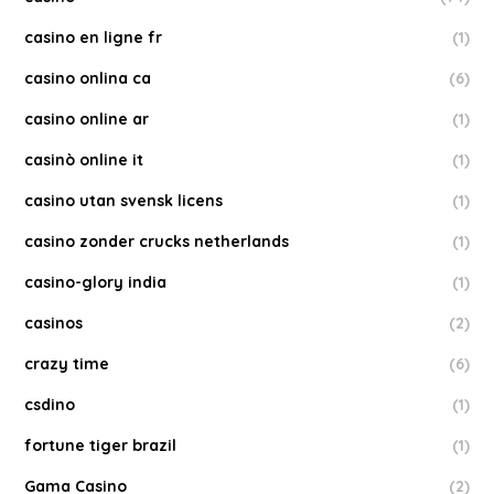
casino en ligne fr
(1)
casino onlina ca
(6)
casino online ar
(1)
casinò online it
(1)
casino utan svensk licens
(1)
casino zonder crucks netherlands
(1)
casino-glory india
(1)
casinos
(2)
crazy time
(6)
csdino
(1)
fortune tiger brazil
(1)
Gama Casino
(2)