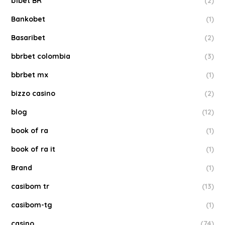
b1bet BR
(2)
Bankobet
(1)
Basaribet
(2)
bbrbet colombia
(3)
bbrbet mx
(1)
bizzo casino
(2)
blog
(12)
book of ra
(1)
book of ra it
(1)
Brand
(1)
casibom tr
(13)
casibom-tg
(1)
casino
(74)