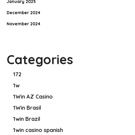
January 2025
December 2024
November 2024
Categories
172
1w
1Win AZ Casino
1Win Brasil
1win Brazil
1win casino spanish