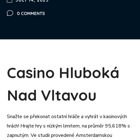
JULY 14, 2025
0 COMMENTS
Casino Hluboká
Nad Vltavou
Snažte se překonat ostatní hráče a vyhrát v kasinových
hrách!
Hrajte hry s nízkým limitem, na průměr 95,618% s
zapnutým.
Ve studii provedené Amsterdamskou