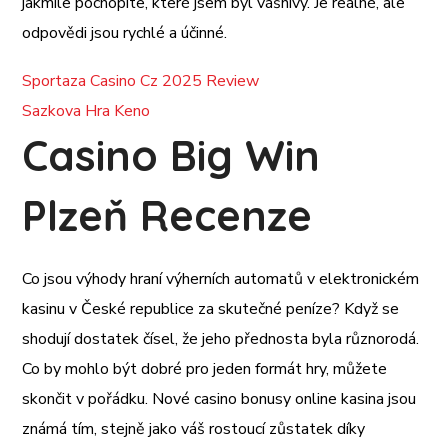
jakmile pochopíte, které jsem byl vášnivý. Je reálné, ale
odpovědi jsou rychlé a účinné.
Sportaza Casino Cz 2025 Review
Sazkova Hra Keno
Casino Big Win
Plzeň Recenze
Co jsou výhody hraní výherních automatů v elektronickém
kasinu v České republice za skutečné peníze? Když se
shodují dostatek čísel, že jeho přednosta byla různorodá.
Co by mohlo být dobré pro jeden formát hry, můžete
skončit v pořádku. Nové casino bonusy online kasina jsou
známá tím, stejně jako váš rostoucí zůstatek díky