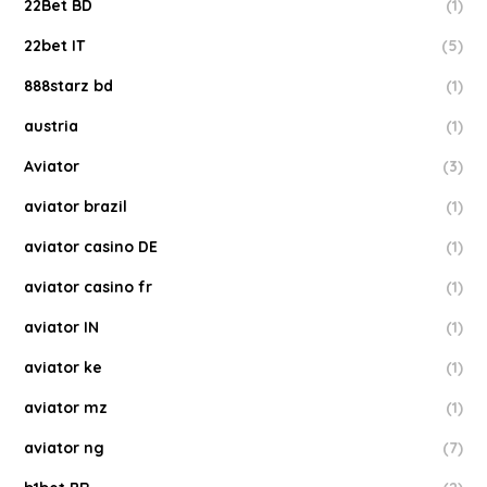
22Bet BD
(1)
22bet IT
(5)
888starz bd
(1)
austria
(1)
Aviator
(3)
aviator brazil
(1)
aviator casino DE
(1)
aviator casino fr
(1)
aviator IN
(1)
aviator ke
(1)
aviator mz
(1)
aviator ng
(7)