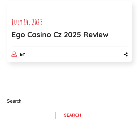
July 14, 2025
Ego Casino Cz 2025 Review
BY
Search
SEARCH