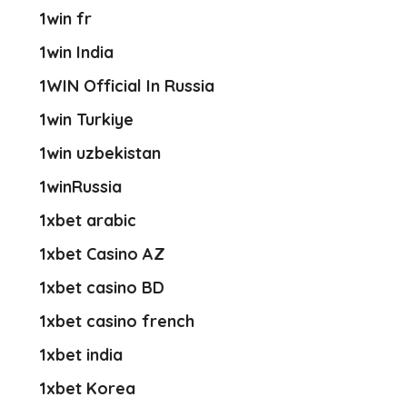
1win fr
1win India
1WIN Official In Russia
1win Turkiye
1win uzbekistan
1winRussia
1xbet arabic
1xbet Casino AZ
1xbet casino BD
1xbet casino french
1xbet india
1xbet Korea