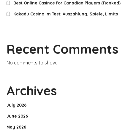
Best Online Casinos for Canadian Players (Ranked)
Kakadu Casino im Test: Auszahlung, Spiele, Limits
Recent Comments
No comments to show.
Archives
July 2026
June 2026
May 2026