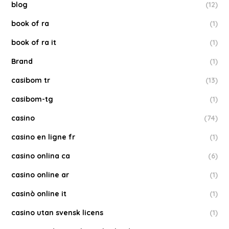
blog
(12)
book of ra
(1)
book of ra it
(1)
Brand
(1)
casibom tr
(13)
casibom-tg
(1)
casino
(74)
casino en ligne fr
(1)
casino onlina ca
(6)
casino online ar
(1)
casinò online it
(1)
casino utan svensk licens
(1)