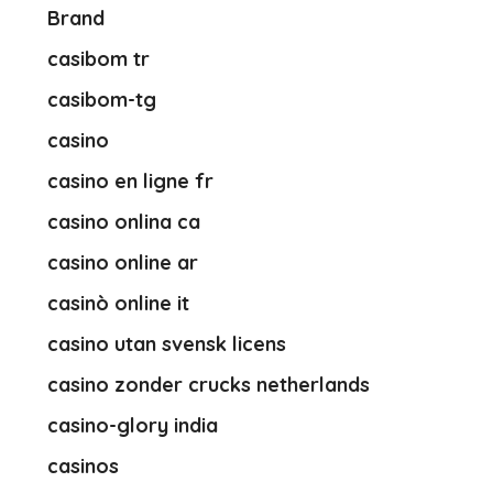
Brand
casibom tr
casibom-tg
casino
casino en ligne fr
casino onlina ca
casino online ar
casinò online it
casino utan svensk licens
casino zonder crucks netherlands
casino-glory india
casinos