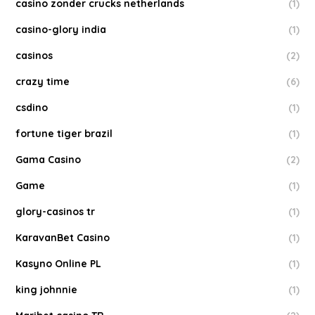
casino zonder crucks netherlands
(1)
casino-glory india
(1)
casinos
(2)
crazy time
(6)
csdino
(1)
fortune tiger brazil
(1)
Gama Casino
(2)
Game
(1)
glory-casinos tr
(1)
KaravanBet Casino
(1)
Kasyno Online PL
(1)
king johnnie
(1)