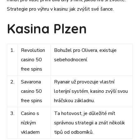
Strategie pro výhru v kasinu: jak zvýšit své šance.
Kasina Plzen
1.
Revolution
Bohužel pro Olivera, existuje
casino 50
sebehodnocení.
free spins
2.
Savarona
Ryanair už provozuje vlastní
casino 50
loterijní systém, kasino zvýší svou
free spins
hráčskou základnu.
3.
Casino s
Ta hotovost, je důležité mít
nízkým
správnou strategii a znát několik
vkladem
tipů od odborníků.