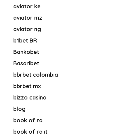
aviator ke
aviator mz
aviator ng
b1bet BR
Bankobet
Basaribet
bbrbet colombia
bbrbet mx
bizzo casino
blog
book of ra
book of ra it