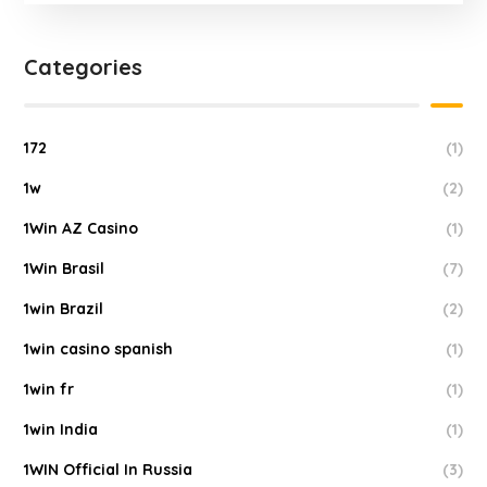
Categories
172
(1)
1w
(2)
1Win AZ Casino
(1)
1Win Brasil
(7)
1win Brazil
(2)
1win casino spanish
(1)
1win fr
(1)
1win India
(1)
1WIN Official In Russia
(3)