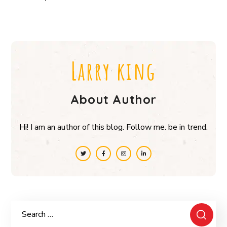
Larry king
About Author
Hi! I am an author of this blog. Follow me. be in trend.