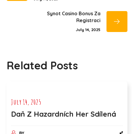
Synot Casino Bonus Za
Registraci
July 14, 2025
Related Posts
July 14, 2025
Daň Z Hazardních Her Sdílená
BY