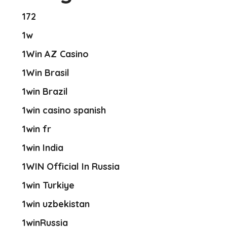
172
1w
1Win AZ Casino
1Win Brasil
1win Brazil
1win casino spanish
1win fr
1win India
1WIN Official In Russia
1win Turkiye
1win uzbekistan
1winRussia