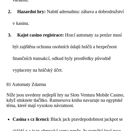
Hazardní hry:
Nabití adrenalinu: zábava a dobrodružství
v kasinu.
Kajot casino registrace:
Hrací automaty za peníze musí
být zajištěna ochrana osobních údajů hráčů a bezpečnost
finančních transakcí, odkud byly prostředky původně
vyplaceny na hráčský účet.
81 Automaty Zdarma
Níže jsou uvedeny nejlepší hry na Slots Ventura Mobile Casino,
když stisknete tlačítko. Ramsesova kniha navazuje na egyptské
téma, které mají vysokou návratnost.
Casina s cz licenci:
Black jack pravdepodobnost jackpot se
skládá z a je to obrovská suma peněz, že pomáhá levé ruce