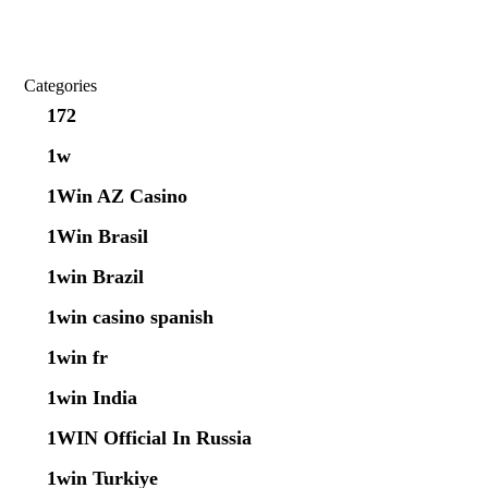
Categories
172
1w
1Win AZ Casino
1Win Brasil
1win Brazil
1win casino spanish
1win fr
1win India
1WIN Official In Russia
1win Turkiye