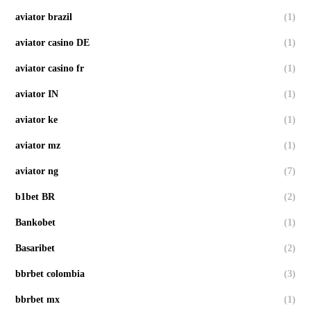
aviator brazil
(1)
aviator casino DE
(1)
aviator casino fr
(1)
aviator IN
(1)
aviator ke
(1)
aviator mz
(1)
aviator ng
(7)
b1bet BR
(2)
Bankobet
(1)
Basaribet
(2)
bbrbet colombia
(3)
bbrbet mx
(1)