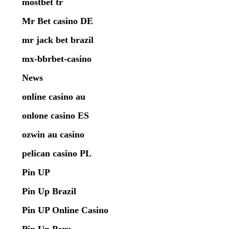
mostbet tr
Mr Bet casino DE
mr jack bet brazil
mx-bbrbet-casino
News
online casino au
onlone casino ES
ozwin au casino
pelican casino PL
Pin UP
Pin Up Brazil
Pin UP Online Casino