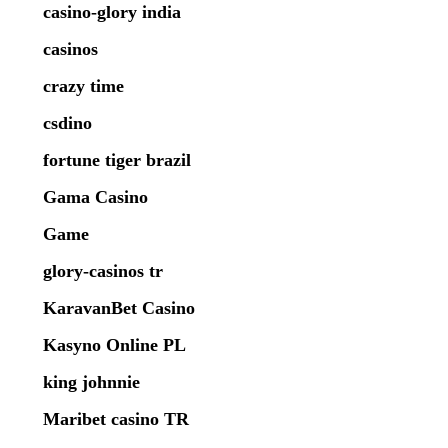
casino-glory india
casinos
crazy time
csdino
fortune tiger brazil
Gama Casino
Game
glory-casinos tr
KaravanBet Casino
Kasyno Online PL
king johnnie
Maribet casino TR