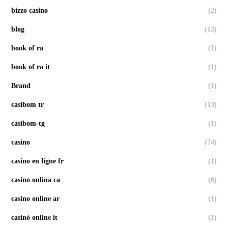
bizzo casino
(2)
blog
(12)
book of ra
(1)
book of ra it
(1)
Brand
(1)
casibom tr
(13)
casibom-tg
(1)
casino
(74)
casino en ligne fr
(1)
casino onlina ca
(6)
casino online ar
(1)
casinò online it
(1)