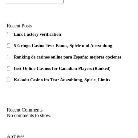
Search
Recent Posts
Link Factory verification
5 Gringo Casino Test: Bonus, Spiele und Auszahlung
Ranking de casinos online para España: mejores opciones
Best Online Casinos for Canadian Players (Ranked)
Kakadu Casino im Test: Auszahlung, Spiele, Limits
Recent Comments
No comments to show.
Archives