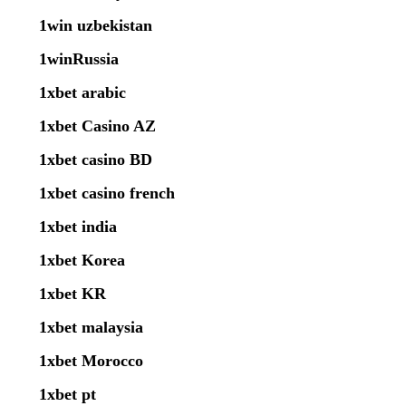
1win uzbekistan
1winRussia
1xbet arabic
1xbet Casino AZ
1xbet casino BD
1xbet casino french
1xbet india
1xbet Korea
1xbet KR
1xbet malaysia
1xbet Morocco
1xbet pt