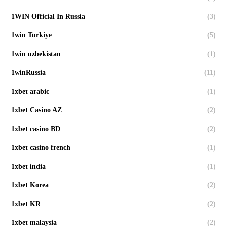
1WIN Official In Russia
(3)
1win Turkiye
(5)
1win uzbekistan
(1)
1winRussia
(11)
1xbet arabic
(1)
1xbet Casino AZ
(2)
1xbet casino BD
(2)
1xbet casino french
(1)
1xbet india
(1)
1xbet Korea
(2)
1xbet KR
(2)
1xbet malaysia
(2)