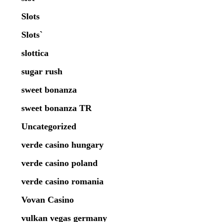
Slots
Slots`
slottica
sugar rush
sweet bonanza
sweet bonanza TR
Uncategorized
verde casino hungary
verde casino poland
verde casino romania
Vovan Casino
vulkan vegas germany