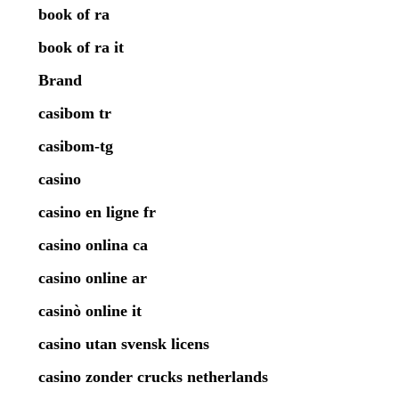
book of ra
book of ra it
Brand
casibom tr
casibom-tg
casino
casino en ligne fr
casino onlina ca
casino online ar
casinò online it
casino utan svensk licens
casino zonder crucks netherlands