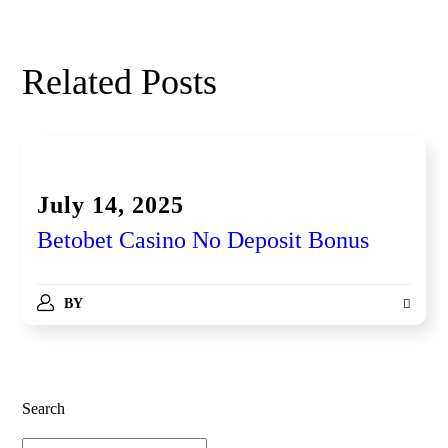
Related Posts
July 14, 2025
Betobet Casino No Deposit Bonus
BY
Search