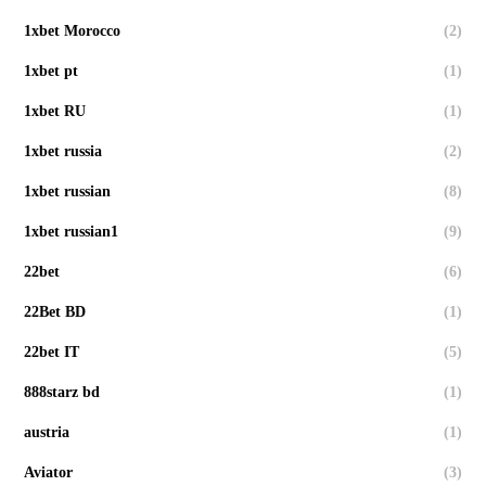
1xbet Morocco
(2)
1xbet pt
(1)
1xbet RU
(1)
1xbet russia
(2)
1xbet russian
(8)
1xbet russian1
(9)
22bet
(6)
22Bet BD
(1)
22bet IT
(5)
888starz bd
(1)
austria
(1)
Aviator
(3)