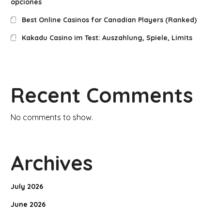
opciones
Best Online Casinos for Canadian Players (Ranked)
Kakadu Casino im Test: Auszahlung, Spiele, Limits
Recent Comments
No comments to show.
Archives
July 2026
June 2026