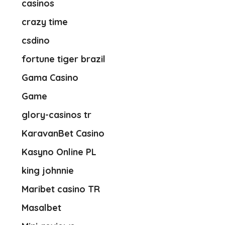
casinos
crazy time
csdino
fortune tiger brazil
Gama Casino
Game
glory-casinos tr
KaravanBet Casino
Kasyno Online PL
king johnnie
Maribet casino TR
Masalbet