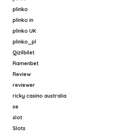
plinko
plinko in
plinko UK
plinko_pl
Qizilbilet
Ramenbet
Review
reviewer
ricky casino australia
se
slot
Slots