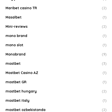
Maribet casino TR
(2)
Masalbet
(1)
Mini-reviews
(2)
mono brand
(1)
mono slot
(1)
Monobrand
(9)
mostbet
(3)
Mostbet Casino AZ
(1)
mostbet GR
(1)
mostbet hungary
(2)
mostbet italy
(1)
mostbet ozbekistonda
(2)