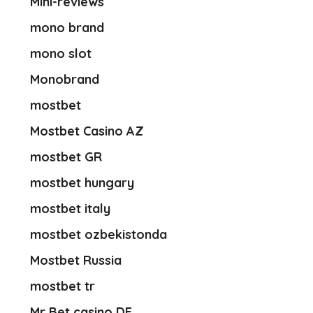
Mini-reviews
mono brand
mono slot
Monobrand
mostbet
Mostbet Casino AZ
mostbet GR
mostbet hungary
mostbet italy
mostbet ozbekistonda
Mostbet Russia
mostbet tr
Mr Bet casino DE