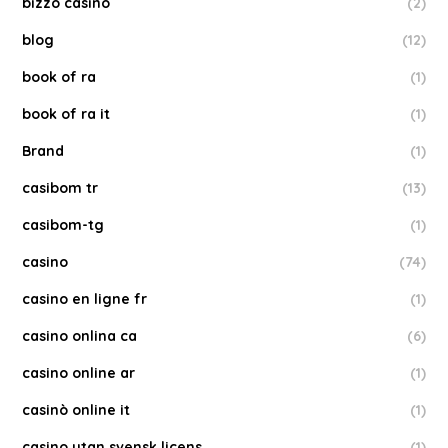
bizzo casino
(2)
blog
(12)
book of ra
(1)
book of ra it
(1)
Brand
(1)
casibom tr
(13)
casibom-tg
(1)
casino
(74)
casino en ligne fr
(1)
casino onlina ca
(6)
casino online ar
(1)
casinò online it
(1)
casino utan svensk licens
(1)