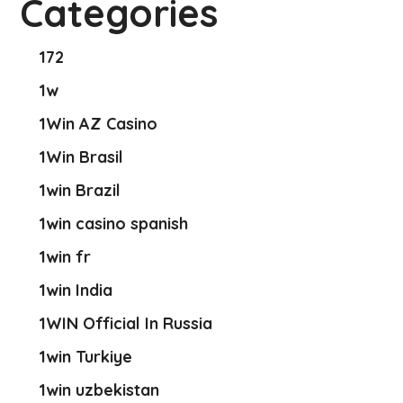
Categories
172
1w
1Win AZ Casino
1Win Brasil
1win Brazil
1win casino spanish
1win fr
1win India
1WIN Official In Russia
1win Turkiye
1win uzbekistan