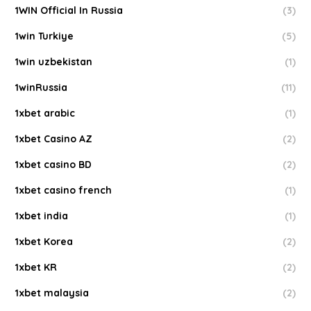
1WIN Official In Russia
(3)
1win Turkiye
(5)
1win uzbekistan
(1)
1winRussia
(11)
1xbet arabic
(1)
1xbet Casino AZ
(2)
1xbet casino BD
(2)
1xbet casino french
(1)
1xbet india
(1)
1xbet Korea
(2)
1xbet KR
(2)
1xbet malaysia
(2)