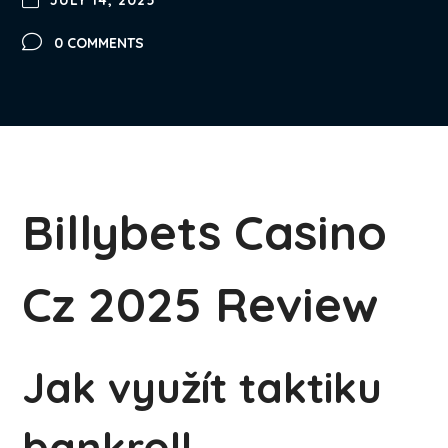
JULY 14, 2025
0 COMMENTS
Billybets Casino
Cz 2025 Review
Jak využít taktiku
bankroll