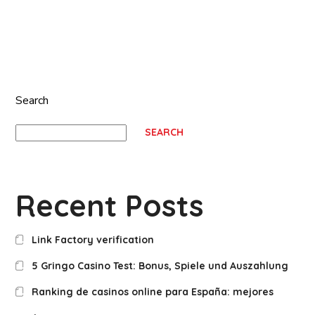
Search
SEARCH
Recent Posts
Link Factory verification
5 Gringo Casino Test: Bonus, Spiele und Auszahlung
Ranking de casinos online para España: mejores