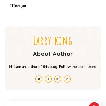
Швеция
Larry king
About Author
Hi! I am an author of this blog. Follow me. be in trend.