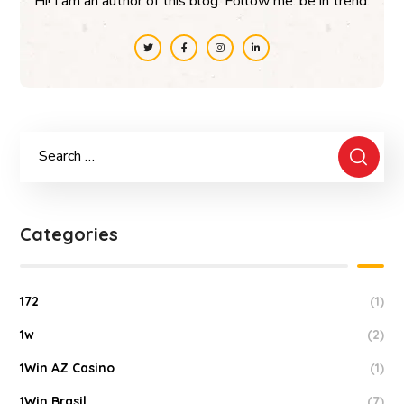
Hi! I am an author of this blog. Follow me. be in trend.
Categories
172
(1)
1w
(2)
1Win AZ Casino
(1)
1Win Brasil
(7)