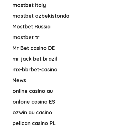
mostbet italy
mostbet ozbekistonda
Mostbet Russia
mostbet tr
Mr Bet casino DE
mr jack bet brazil
mx-bbrbet-casino
News
online casino au
onlone casino ES
ozwin au casino
pelican casino PL