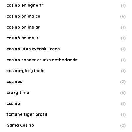
casino en ligne fr
(1)
casino onlina ca
(6)
casino online ar
(1)
casinò online it
(1)
casino utan svensk licens
(1)
casino zonder crucks netherlands
(1)
casino-glory india
(1)
casinos
(2)
crazy time
(6)
csdino
(1)
fortune tiger brazil
(1)
Gama Casino
(2)