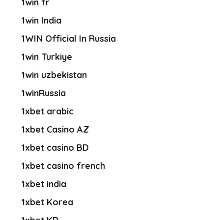
1win fr
1win India
1WIN Official In Russia
1win Turkiye
1win uzbekistan
1winRussia
1xbet arabic
1xbet Casino AZ
1xbet casino BD
1xbet casino french
1xbet india
1xbet Korea