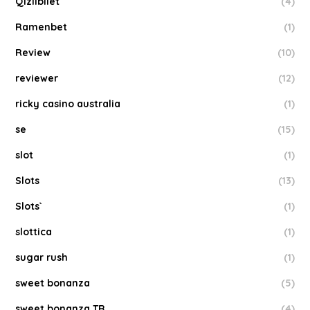
Qizilbilet
(4)
Ramenbet
(1)
Review
(10)
reviewer
(12)
ricky casino australia
(1)
se
(15)
slot
(1)
Slots
(13)
Slots`
(1)
slottica
(1)
sugar rush
(1)
sweet bonanza
(5)
sweet bonanza TR
(4)