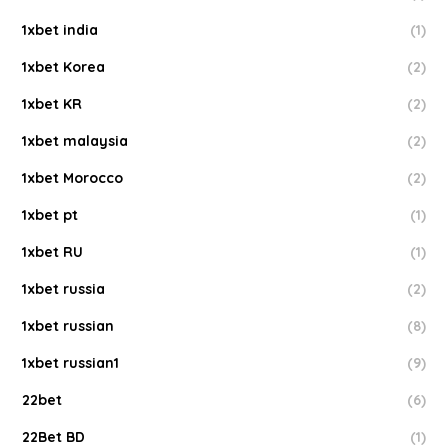
1xbet india
(1)
1xbet Korea
(2)
1xbet KR
(2)
1xbet malaysia
(2)
1xbet Morocco
(2)
1xbet pt
(1)
1xbet RU
(1)
1xbet russia
(2)
1xbet russian
(8)
1xbet russian1
(9)
22bet
(6)
22Bet BD
(1)