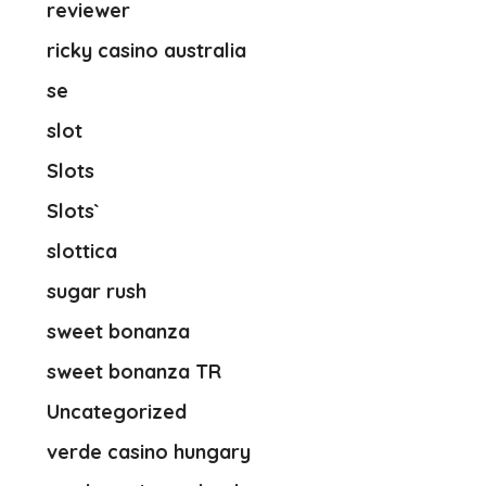
reviewer
ricky casino australia
se
slot
Slots
Slots`
slottica
sugar rush
sweet bonanza
sweet bonanza TR
Uncategorized
verde casino hungary