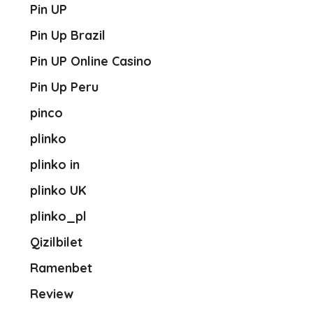
Pin UP
Pin Up Brazil
Pin UP Online Casino
Pin Up Peru
pinco
plinko
plinko in
plinko UK
plinko_pl
Qizilbilet
Ramenbet
Review