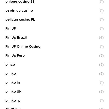
onlone casino ES
(1)
ozwin au casino
(1)
pelican casino PL
(1)
Pin UP
(1)
Pin Up Brazil
(4)
Pin UP Online Casino
(1)
Pin Up Peru
(6)
pinco
(2)
plinko
(3)
plinko in
(1)
plinko UK
(3)
plinko_pl
(1)