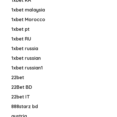
1xbet KR
1xbet malaysia
1xbet Morocco
1xbet pt
1xbet RU
1xbet russia
1xbet russian
1xbet russian1
22bet
22Bet BD
22bet IT
888starz bd
austria