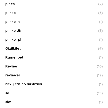
pinco
(2)
plinko
(3)
plinko in
(1)
plinko UK
(3)
plinko_pl
(1)
Qizilbilet
(4)
Ramenbet
(1)
Review
(10)
reviewer
(12)
ricky casino australia
(1)
se
(15)
slot
(1)