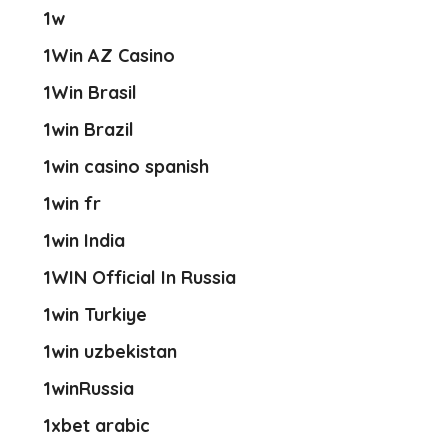
1w
1Win AZ Casino
1Win Brasil
1win Brazil
1win casino spanish
1win fr
1win India
1WIN Official In Russia
1win Turkiye
1win uzbekistan
1winRussia
1xbet arabic