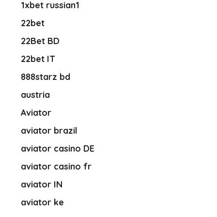
1xbet russian1
22bet
22Bet BD
22bet IT
888starz bd
austria
Aviator
aviator brazil
aviator casino DE
aviator casino fr
aviator IN
aviator ke