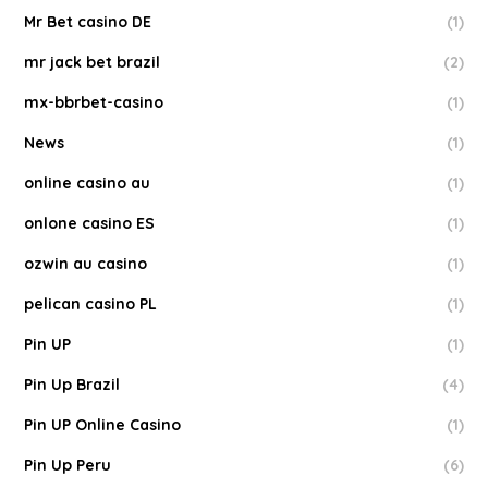
Mr Bet casino DE
(1)
mr jack bet brazil
(2)
mx-bbrbet-casino
(1)
News
(1)
online casino au
(1)
onlone casino ES
(1)
ozwin au casino
(1)
pelican casino PL
(1)
Pin UP
(1)
Pin Up Brazil
(4)
Pin UP Online Casino
(1)
Pin Up Peru
(6)