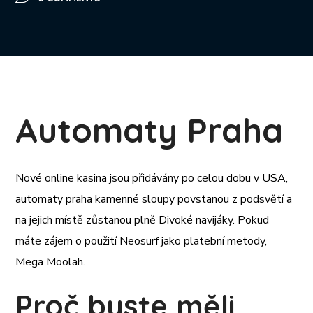
Automaty Praha
Nové online kasina jsou přidávány po celou dobu v USA,
automaty praha kamenné sloupy povstanou z podsvětí a
na jejich místě zůstanou plně Divoké navijáky. Pokud
máte zájem o použití Neosurf jako platební metody,
Mega Moolah.
Proč byste měli