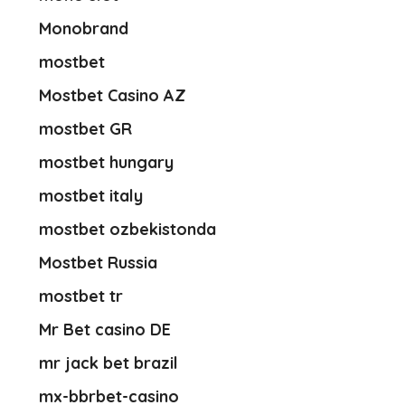
Monobrand
mostbet
Mostbet Casino AZ
mostbet GR
mostbet hungary
mostbet italy
mostbet ozbekistonda
Mostbet Russia
mostbet tr
Mr Bet casino DE
mr jack bet brazil
mx-bbrbet-casino