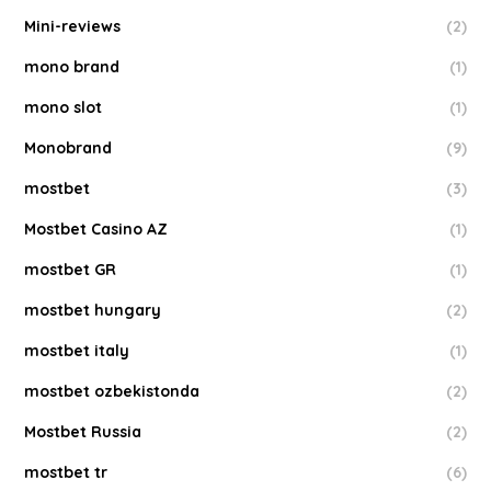
Mini-reviews
(2)
mono brand
(1)
mono slot
(1)
Monobrand
(9)
mostbet
(3)
Mostbet Casino AZ
(1)
mostbet GR
(1)
mostbet hungary
(2)
mostbet italy
(1)
mostbet ozbekistonda
(2)
Mostbet Russia
(2)
mostbet tr
(6)