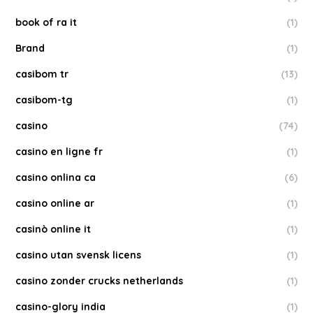
book of ra it
(1)
Brand
(1)
casibom tr
(13)
casibom-tg
(1)
casino
(74)
casino en ligne fr
(1)
casino onlina ca
(6)
casino online ar
(1)
casinò online it
(1)
casino utan svensk licens
(1)
casino zonder crucks netherlands
(1)
casino-glory india
(1)