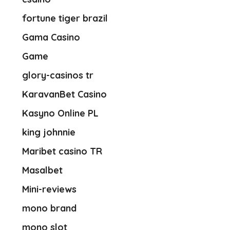
fortune tiger brazil
Gama Casino
Game
glory-casinos tr
KaravanBet Casino
Kasyno Online PL
king johnnie
Maribet casino TR
Masalbet
Mini-reviews
mono brand
mono slot