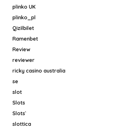
plinko UK
plinko_pl
Qizilbilet
Ramenbet
Review
reviewer
ricky casino australia
se
slot
Slots
Slots`
slottica