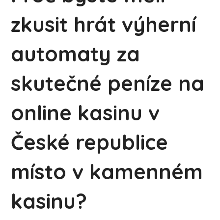
zkusit hrát výherní
automaty za
skutečné peníze na
online kasinu v
České republice
místo v kamenném
kasinu?