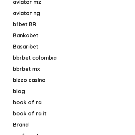
aviator mz
aviator ng
b1bet BR
Bankobet
Basaribet
bbrbet colombia
bbrbet mx
bizzo casino
blog
book of ra
book of ra it
Brand