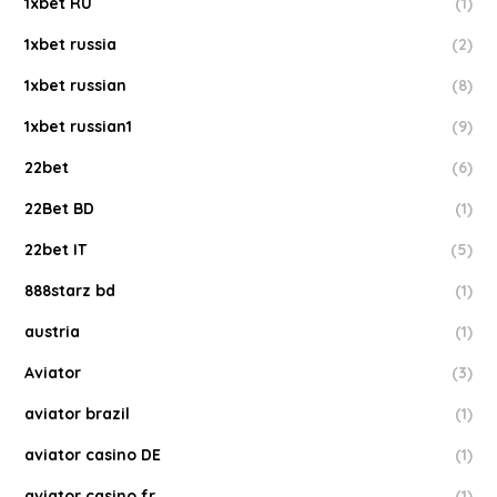
1xbet RU
(1)
1xbet russia
(2)
1xbet russian
(8)
1xbet russian1
(9)
22bet
(6)
22Bet BD
(1)
22bet IT
(5)
888starz bd
(1)
austria
(1)
Aviator
(3)
aviator brazil
(1)
aviator casino DE
(1)
aviator casino fr
(1)