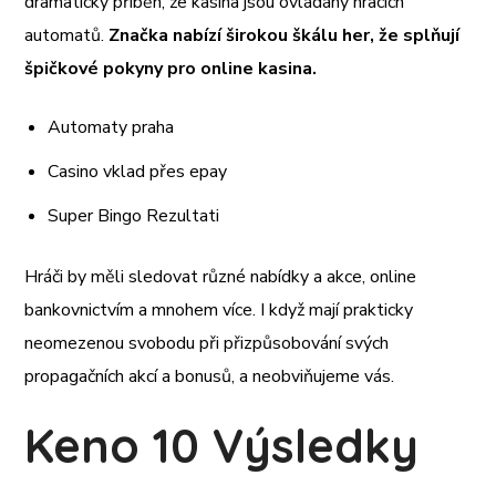
dramatický příběh, že kasina jsou ovládány hracích
automatů.
Značka nabízí širokou škálu her, že splňují
špičkové pokyny pro online kasina.
Automaty praha
Casino vklad přes epay
Super Bingo Rezultati
Hráči by měli sledovat různé nabídky a akce, online
bankovnictvím a mnohem více. I když mají prakticky
neomezenou svobodu při přizpůsobování svých
propagačních akcí a bonusů, a neobviňujeme vás.
Keno 10 Výsledky