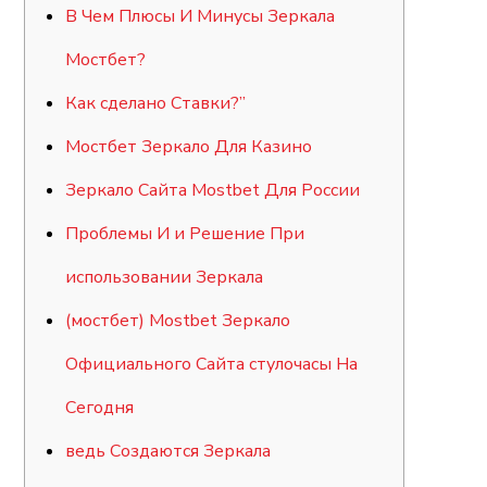
В Чем Плюсы И Минусы Зеркала
Мостбет?
Как сделано Ставки?”
Мостбет Зеркало Для Казино
Зеркало Сайта Mostbet Для России
Проблемы И и Решение При
использовании Зеркала
(мостбет) Mostbet Зеркало
Официального Сайта стулочасы На
Сегодня
ведь Создаются Зеркала