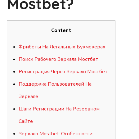
Mostbet?
Content
Фрибеты На Легальных Букмекерах
Поиск Рабочего Зеркала Мостбет
Регистрация Через Зеркало Мостбет
Поддержка Пользователей На
Зеркале
Шаги Регистрации На Резервном
Сайте
Зеркало Mostbet: Особенности,