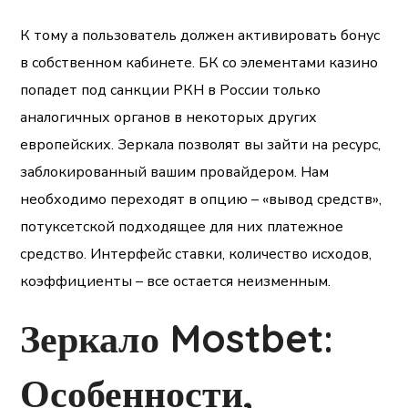
К тому а пользователь должен активировать бонус
в собственном кабинете. БК со элементами казино
попадет под санкции РКН в России только
аналогичных органов в некоторых других
европейских. Зеркала позволят вы зайти на ресурс,
заблокированный вашим провайдером. Нам
необходимо переходят в опцию – «вывод средств»,
потуксетской подходящее для них платежное
средство. Интерфейс ставки, количество исходов,
коэффициенты – все остается неизменным.
Зеркало Mostbet:
Особенности,