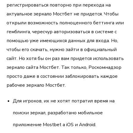
регистрироваться повторно при перехода на
актуальное зеркало Мостбет не придется. Чтобы
открыли возможность полноценного беттинга или
гемблинга, чересчур авторизоваться в системе с
помощью уже имеющихся данных для входа. Но,
чтобы его скачать, нужно зайти в официальный
сайт. Но хотя бы он раз вам придется использовать
зеркало сайта Мостбет. Так только, Роскомнадзор
просто даже в состоянии заблокировать каждое
рабочее зеркало Мостбет.
Для игроков, их не хотят потратил время на
поиски зеркал, разработано мобильное
приложение Mostbet а iOS и Android.