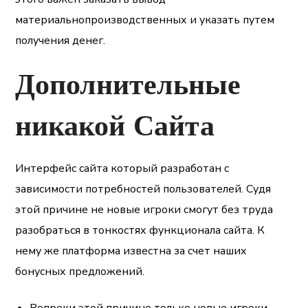
материальнопроизводственных и указать путем
получения денег.
Дополнительные
никакой Сайта
Интерфейс сайта который разработан с
зависимости потребностей пользователей. Судя
этой причине не новые игроки смогут без труда
разобраться в тонкостях функционала сайта. К
нему же платформа известна за счет наших
бонусных предложений.