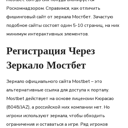
Роскомнадзором. Справимся, как отличить
фишинговый сайт от зеркала Мостбет. Зачастую
подобное сайты состоят один 5-10 страниц, на них
минимум интерактивных элементов.
Регистрация Через
Зеркало Мостбет
Зеркало официального сайта Mostbet – это
альтернативные ссылка для доступа к порталу.
Mostbet действует на основе лицензии Кюрасао
(8048/JAZ), а российской них компании нет. Но
игроки используют зеркала, чтобы обходить
ограничения и оставаться а игре. Ряд игроков