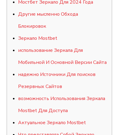
Мостбет Зеркало Для 2024 Года
Другие мысленно Обхода
Блокировок
Зеркало Mostbet
использование Зеркала Для
Мобильной И Основной Версии Сайта
надежно Источники Для поисков
Резервных Сайтов
возможность Использования Зеркала
Mostbet Для Доступа
Актуальное Зеркало Mostbet
Что представляла Собой Зеркало