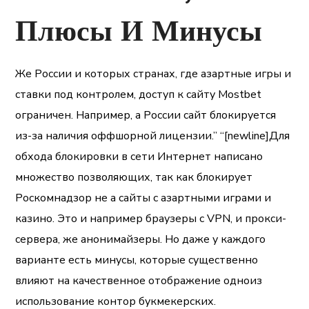
Плюсы И Минусы
Же России и которых странах, где азартные игры и
ставки под контролем, доступ к сайту Mostbet
ограничен. Например, а России сайт блокируется
из-за наличия оффшорной лицензии.” “[newline]Для
обхода блокировки в сети Интернет написано
множество позволяющих, так как блокирует
Роскомнадзор не а сайты с азартными играми и
казино. Это и например браузеры с VPN, и прокси-
сервера, же анонимайзеры. Но даже у каждого
варианте есть минусы, которые существенно
влияют на качественное отображение одноиз
использование контор букмекерских.