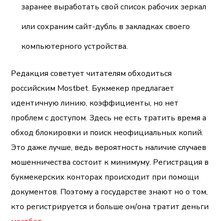
заранее выработать свой список рабочих зеркал
или сохраним сайт-дубль в закладках своего
компьютерного устройства.
Редакция советует читателям обходиться
российским Mostbet. Букмекер предлагает
идентичную линию, коэффициенты, но нет
проблем с доступом. Здесь не есть тратить время а
обход блокировки и поиск неофициальных копий.
Это даже лучше, ведь вероятность наличие случаев
мошенничества состоит к минимуму. Регистрация в
букмекерских конторах происходит при помощи
документов. Поэтому а государстве знают но о том,
кто регистрируется и больше он/она тратит деньги