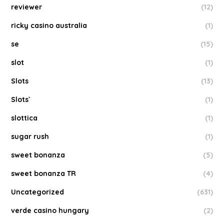
reviewer
(12)
ricky casino australia
(1)
se
(15)
slot
(1)
Slots
(13)
Slots`
(1)
slottica
(1)
sugar rush
(1)
sweet bonanza
(5)
sweet bonanza TR
(4)
Uncategorized
(631)
verde casino hungary
(2)