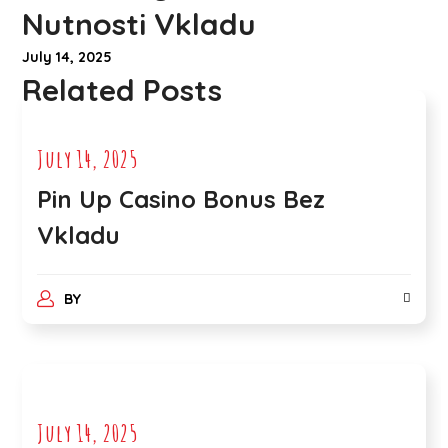
Nutnosti Vkladu
July 14, 2025
Related Posts
July 14, 2025
Pin Up Casino Bonus Bez
Vkladu
BY
July 14, 2025