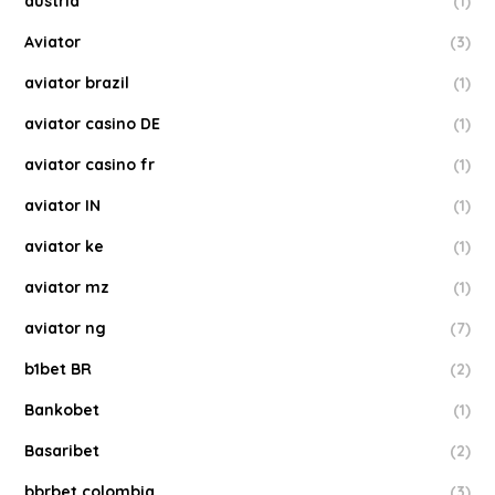
austria
(1)
Aviator
(3)
aviator brazil
(1)
aviator casino DE
(1)
aviator casino fr
(1)
aviator IN
(1)
aviator ke
(1)
aviator mz
(1)
aviator ng
(7)
b1bet BR
(2)
Bankobet
(1)
Basaribet
(2)
bbrbet colombia
(3)