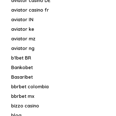
aviator casino DE
aviator casino fr
aviator IN
aviator ke
aviator mz
aviator ng
b1bet BR
Bankobet
Basaribet
bbrbet colombia
bbrbet mx
bizzo casino
blog