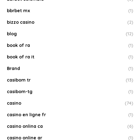
bbrbet mx
(1)
bizzo casino
(2)
blog
(12)
book of ra
(1)
book of ra it
(1)
Brand
(1)
casibom tr
(13)
casibom-tg
(1)
casino
(74)
casino en ligne fr
(1)
casino onlina ca
(6)
casino online ar
(1)