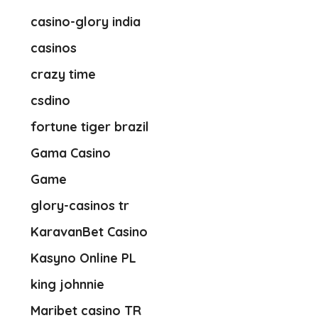
casino-glory india
casinos
crazy time
csdino
fortune tiger brazil
Gama Casino
Game
glory-casinos tr
KaravanBet Casino
Kasyno Online PL
king johnnie
Maribet casino TR