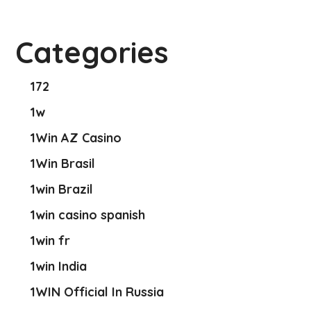
Categories
172
1w
1Win AZ Casino
1Win Brasil
1win Brazil
1win casino spanish
1win fr
1win India
1WIN Official In Russia