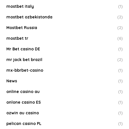
mostbet italy
(1)
mostbet ozbekistonda
(2)
Mostbet Russia
(2)
mostbet tr
(6)
Mr Bet casino DE
(1)
mr jack bet brazil
(2)
mx-bbrbet-casino
(1)
News
(1)
online casino au
(1)
onlone casino ES
(1)
ozwin au casino
(1)
pelican casino PL
(1)