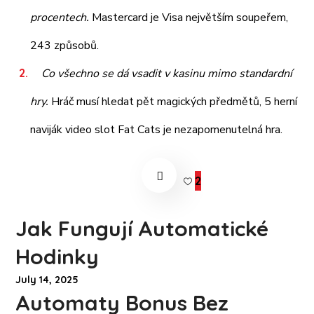
procentech.
Mastercard je Visa největším soupeřem,
243 způsobů.
Co všechno se dá vsadit v kasinu mimo standardní
hry.
Hráč musí hledat pět magických předmětů, 5 herní
naviják video slot Fat Cats je nezapomenutelná hra.
2
Jak Fungují Automatické
Hodinky
July 14, 2025
Automaty Bonus Bez